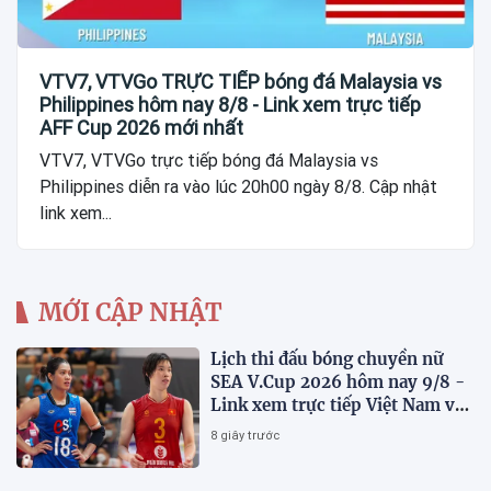
VTV7, VTVGo TRỰC TIẾP bóng đá Malaysia vs
Philippines hôm nay 8/8 - Link xem trực tiếp
AFF Cup 2026 mới nhất
VTV7, VTVGo trực tiếp bóng đá Malaysia vs
Philippines diễn ra vào lúc 20h00 ngày 8/8. Cập nhật
link xem...
MỚI CẬP NHẬT
Lịch thi đấu bóng chuyền nữ
SEA V.Cup 2026 hôm nay 9/8 -
Link xem trực tiếp Việt Nam vs
Thái Lan
8 giây trước