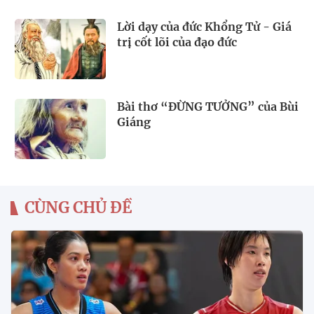
Lời dạy của đức Khổng Tử - Giá
trị cốt lõi của đạo đức
Bài thơ “ĐỪNG TƯỞNG” của Bùi
Giáng
CÙNG CHỦ ĐỀ