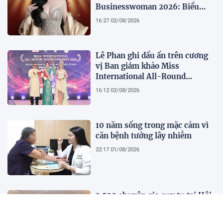
Businesswoman 2026: Biểu
tượng của nhan sắc, trí tuệ và
16:27 02/08/2026
bản lĩnh
Lê Phan ghi dấu ấn trên cương
vị Ban giám khảo Miss
International All-Round
Businesswoman 2026: Thanh
16:12 02/08/2026
lịch, trí tuệ và lan tỏa giá trị của
người phụ nữ hiện đại
10 năm sống trong mặc cảm vì
căn bệnh tưởng lây nhiễm
22:17 01/08/2026
2.500 chuyên gia quy tụ tại Hội
nghị Khoa học 2026 của Bệnh
viện Nhân dân Gia Định