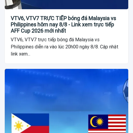
VTV6, VTV7 TRỰC TIẾP bóng đá Malaysia vs
Philippines hôm nay 8/8 - Link xem trực tiếp
AFF Cup 2026 mới nhất
VTV6, VTV7 trực tiếp bóng đá Malaysia vs
Philippines diễn ra vào lúc 20h00 ngày 8/8. Cập nhật
link xem...