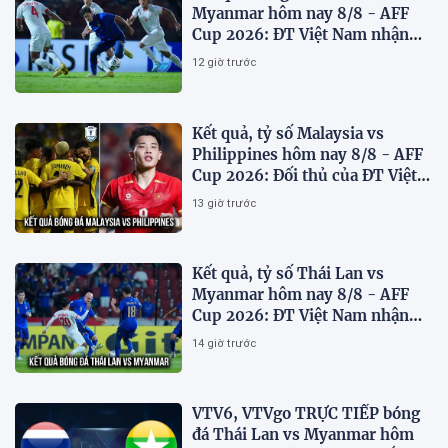
Myanmar hôm nay 8/8 - AFF
Cup 2026: ĐT Việt Nam nhận
'chiến thư'
12 giờ trước
Kết quả, tỷ số Malaysia vs
Philippines hôm nay 8/8 - AFF
Cup 2026: Đối thủ của ĐT Việt
Nam lộ diện
13 giờ trước
Kết quả, tỷ số Thái Lan vs
Myanmar hôm nay 8/8 - AFF
Cup 2026: ĐT Việt Nam nhận
tin vui
14 giờ trước
VTV6, VTVgo TRỰC TIẾP bóng
đá Thái Lan vs Myanmar hôm