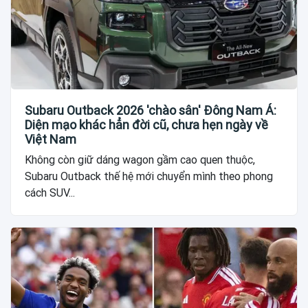
Subaru Outback 2026 'chào sân' Đông Nam Á:
Diện mạo khác hẳn đời cũ, chưa hẹn ngày về
Việt Nam
Không còn giữ dáng wagon gầm cao quen thuộc,
Subaru Outback thế hệ mới chuyển mình theo phong
cách SUV...