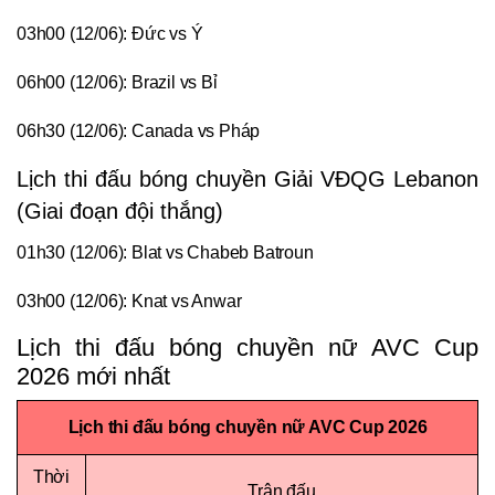
03h00 (12/06): Đức vs Ý
06h00 (12/06): Brazil vs Bỉ
06h30 (12/06): Canada vs Pháp
Lịch thi đấu bóng chuyền Giải VĐQG Lebanon
(Giai đoạn đội thắng)
01h30 (12/06): Blat vs Chabeb Batroun
03h00 (12/06): Knat vs Anwar
Lịch thi đấu bóng chuyền nữ AVC Cup
2026 mới nhất
Lịch thi đấu bóng chuyền nữ AVC Cup 2026
Thời
Trận đấu