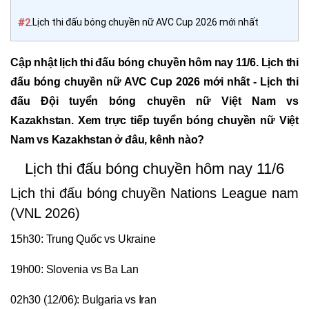
#2.
Lịch thi đấu bóng chuyền nữ AVC Cup 2026 mới nhất
Cập nhật lịch thi đấu bóng chuyền hôm nay 11/6. Lịch thi
đấu bóng chuyền nữ AVC Cup 2026 mới nhất - Lịch thi
đấu Đội tuyển bóng chuyền nữ Việt Nam vs
Kazakhstan. Xem trực tiếp tuyển bóng chuyền nữ Việt
Nam vs Kazakhstan ở đâu, kênh nào?
Lịch thi đấu bóng chuyền hôm nay 11/6
Lịch thi đấu bóng chuyền Nations League nam
(VNL 2026)
15h30: Trung Quốc vs Ukraine
19h00: Slovenia vs Ba Lan
02h30 (12/06): Bulgaria vs Iran