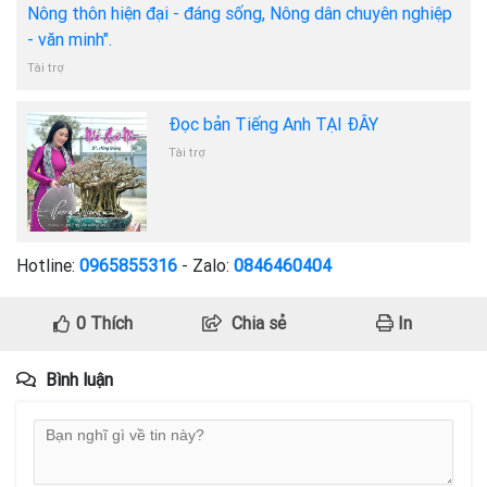
Nông thôn hiện đại - đáng sống, Nông dân chuyên nghiệp
- văn minh".
Tài trợ
Đọc bản Tiếng Anh TẠI ĐÂY
Tài trợ
Hotline:
0965855316
- Zalo:
0846460404
0
Thích
Chia sẻ
In
Bình luận