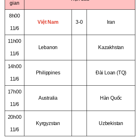
gian
8h00
Việt Nam
3-0
Iran
11/6
11h00
Lebanon
Kazakhstan
11/6
14h00
Philippines
Đài Loan (TQ)
11/6
17h00
Australia
Hàn Quốc
11/6
20h00
Kyrgyzstan
Uzbekistan
11/6