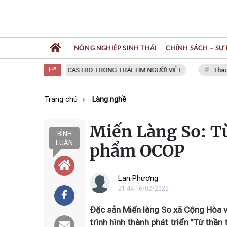
NÔNG NGHIỆP SINH THÁI
CHÍNH SÁCH – SỰ 
FIDEL CASTRO TRONG TRÁI TIM NGƯỜI VIỆT
Thạc sĩ NG
Trang chủ
Làng nghề
Miến Làng So: T
BÌNH
LUẬN
phẩm OCOP
Lan Phương
21:44 16/02/2022
Đặc sản Miến làng So xã Cộng Hòa v
trình hình thành phát triển "Từ thầ