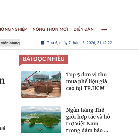
 NÔNG NGHIỆP
NÔNG THÔN MỚI
DIỄN ĐÀN
 lưới các Thành phố Thủ công sáng tạo Thế giới
Thứ 6, ngày 7 tháng 8, 2026, 21:42:24
LÀNG NGHỀ KHẢ
BÀI ĐỌC NHIỀU
Top 5 đơn vị thu
n
mua phế liệu giá
cao tại TP.HCM
Ngân hàng Thế
giới hợp tác và hỗ
trợ Việt Nam
quá
trong đảm bảo an
ninh nguồn nước