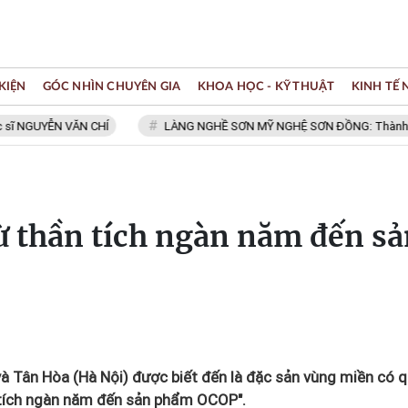
KIỆN
GÓC NHÌN CHUYÊN GIA
KHOA HỌC - KỸ THUẬT
KINH TẾ
UYỄN VĂN CHÍ
LÀNG NGHỀ SƠN MỸ NGHỆ SƠN ĐỒNG: Thành viên Mạng
ừ thần tích ngàn năm đến sả
à Tân Hòa (Hà Nội) được biết đến là đặc sản vùng miền có 
n tích ngàn năm đến sản phẩm OCOP".