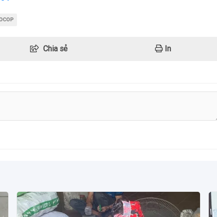
m OCOP
Chia sẻ
In