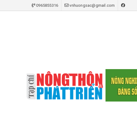
0965855316
vnhuongsac@gmail.com