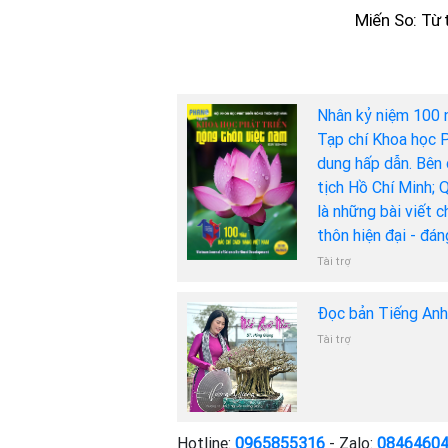
Miến So: Từ
Nhân kỷ niệm 100 
Tạp chí Khoa học P
dung hấp dẫn. Bên 
tịch Hồ Chí Minh; 
là những bài viết 
thôn hiện đại - đá
Tài trợ
Đọc bản Tiếng An
Tài trợ
Hotline:
0965855316
- Zalo:
0846460