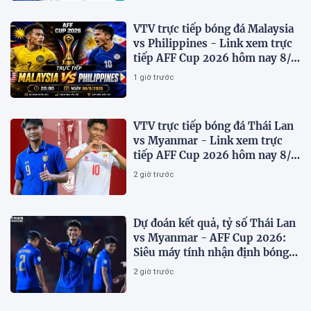
VTV trực tiếp bóng đá Malaysia
vs Philippines - Link xem trực
tiếp AFF Cup 2026 hôm nay 8/8
trên VTV7
1 giờ trước
VTV trực tiếp bóng đá Thái Lan
vs Myanmar - Link xem trực
tiếp AFF Cup 2026 hôm nay 8/8
trên VTV6
2 giờ trước
Dự đoán kết quả, tỷ số Thái Lan
vs Myanmar - AFF Cup 2026:
Siêu máy tính nhận định bóng
đá hôm nay 8/8
2 giờ trước