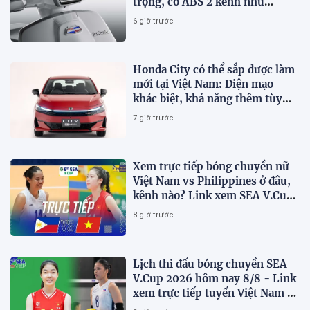
trọng, có ABS 2 kênh như
Honda SH, giá hấp dẫn
6 giờ trước
Honda City có thể sắp được làm
mới tại Việt Nam: Diện mạo
khác biệt, khả năng thêm tùy
chọn hybrid?
7 giờ trước
Xem trực tiếp bóng chuyền nữ
Việt Nam vs Philippines ở đâu,
kênh nào? Link xem SEA V.Cup
2026 mới nhất
8 giờ trước
Lịch thi đấu bóng chuyền SEA
V.Cup 2026 hôm nay 8/8 - Link
xem trực tiếp tuyển Việt Nam vs
Philippines