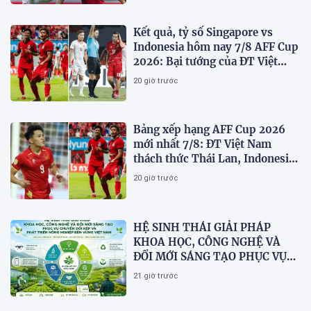
Kết quả, tỷ số Singapore vs
Indonesia hôm nay 7/8 AFF Cup
2026: Bại tướng của ĐT Việt
nam dừng bước sớm
20 giờ trước
Bảng xếp hạng AFF Cup 2026
mới nhất 7/8: ĐT Việt Nam
thách thức Thái Lan, Indonesia
dừng bước
20 giờ trước
HỆ SINH THÁI GIẢI PHÁP
KHOA HỌC, CÔNG NGHỆ VÀ
ĐỔI MỚI SÁNG TẠO PHỤC VỤ
CHUYỂN ĐỔI KÉP VÀ PHÁT
21 giờ trước
TRIỂN NÔNG NGHIỆP BỀN
VỮNG VIỆT NAM