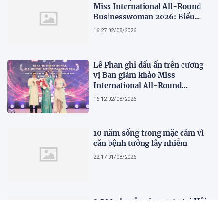
Miss International All-Round
Businesswoman 2026: Biểu
tượng của nhan sắc, trí tuệ và
16:27 02/08/2026
bản lĩnh
Lê Phan ghi dấu ấn trên cương
vị Ban giám khảo Miss
International All-Round
Businesswoman 2026: Thanh
16:12 02/08/2026
lịch, trí tuệ và lan tỏa giá trị của
người phụ nữ hiện đại
10 năm sống trong mặc cảm vì
căn bệnh tưởng lây nhiễm
22:17 01/08/2026
2.500 chuyên gia quy tụ tại Hội
nghị Khoa học 2026 của Bệnh