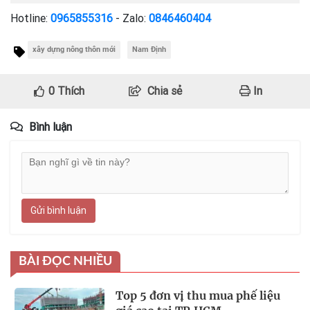
Hotline:
0965855316
- Zalo:
0846460404
xây dựng nông thôn mới
Nam Định
0
Thích
Chia sẻ
In
Bình luận
Gửi bình luận
BÀI ĐỌC NHIỀU
Top 5 đơn vị thu mua phế liệu