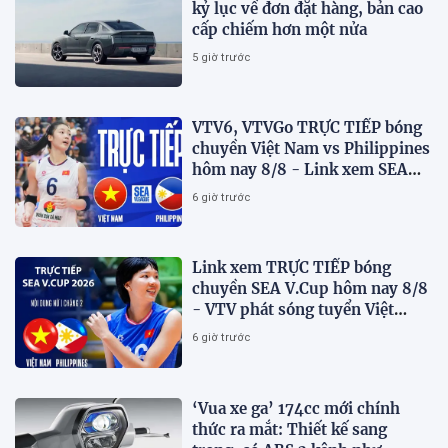
kỷ lục về đơn đặt hàng, bản cao
cấp chiếm hơn một nửa
5 giờ trước
VTV6, VTVGo TRỰC TIẾP bóng
chuyền Việt Nam vs Philippines
hôm nay 8/8 - Link xem SEA
V.Cup 2026 mới nhất
6 giờ trước
Link xem TRỰC TIẾP bóng
chuyền SEA V.Cup hôm nay 8/8
- VTV phát sóng tuyển Việt
Nam đấu Philippines
6 giờ trước
‘Vua xe ga’ 174cc mới chính
thức ra mắt: Thiết kế sang