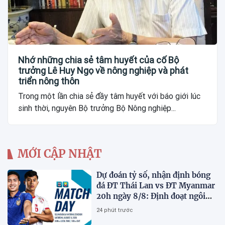
Nhớ những chia sẻ tâm huyết của cố Bộ
trưởng Lê Huy Ngọ về nông nghiệp và phát
triển nông thôn
Trong một lần chia sẻ đầy tâm huyết với báo giới lúc
sinh thời, nguyên Bộ trưởng Bộ Nông nghiệp...
MỚI CẬP NHẬT
Dự đoán tỷ số, nhận định bóng
đá ĐT Thái Lan vs ĐT Myanmar
20h ngày 8/8: Định đoạt ngôi
đầu bảng
24 phút trước