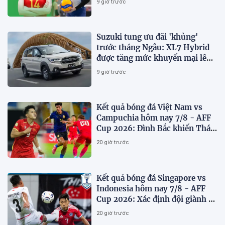
9 giờ trước
Suzuki tung ưu đãi 'khủng'
trước tháng Ngâu: XL7 Hybrid
được tăng mức khuyến mại lên
75 triệu đồng
9 giờ trước
Kết quả bóng đá Việt Nam vs
Campuchia hôm nay 7/8 - AFF
Cup 2026: Đình Bắc khiến Thái
Lan run sợ
20 giờ trước
Kết quả bóng đá Singapore vs
Indonesia hôm nay 7/8 - AFF
Cup 2026: Xác định đội giành vé
Bán kết
20 giờ trước