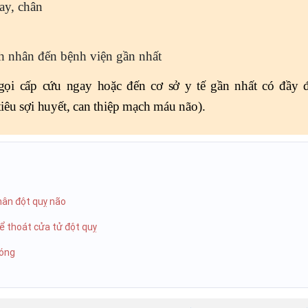
ay, chân
h nhân đến bệnh viện gần nhất
gọi cấp cứu ngay hoặc đến cơ sở y tế gần nhất có đầy 
iêu sợi huyết, can thiệp mạch máu não).
nhân đột quỵ não
để thoát cửa tử đột quỵ
nóng