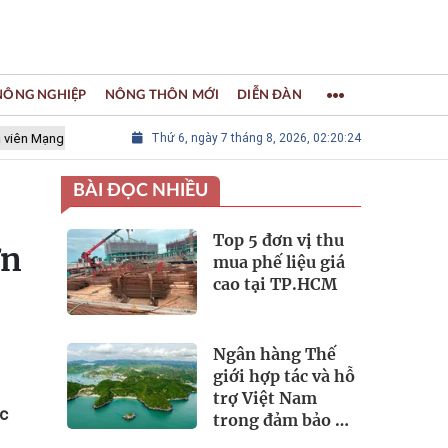
 NÔNG NGHIỆP
NÔNG THÔN MỚI
DIỄN ĐÀN
 lưới các Thành phố Thủ công sáng tạo Thế giới
Thứ 6, ngày 7 tháng 8, 2026, 02:20:25
LÀNG NGHỀ KHẢ
BÀI ĐỌC NHIỀU
Top 5 đơn vị thu
ơn
mua phế liệu giá
cao tại TP.HCM
Ngân hàng Thế
giới hợp tác và hỗ
trợ Việt Nam
ộc
trong đảm bảo an
ninh nguồn nước