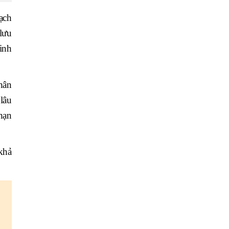
ạch
lưu
inh
hân
lâu
 hạn
khả