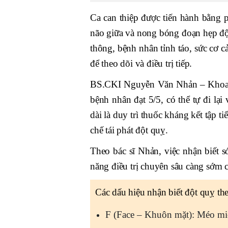
Ca can thiệp được tiến hành bằng 
não giữa và nong bóng đoạn hẹp độ
thông, bệnh nhân tỉnh táo, sức cơ c
để theo dõi và điều trị tiếp.
BS.CKI Nguyễn Văn Nhản – Khoa Nội
bệnh nhân đạt 5/5, có thể tự đi lại
dài là duy trì thuốc kháng kết tập t
chế tái phát đột quỵ.
Theo bác sĩ Nhản, việc nhận biết 
năng điều trị chuyên sâu càng sớm c
Các dấu hiệu nhận biết đột quỵ th
F (Face – Khuôn mặt): Méo mi