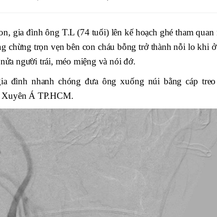
 gia đình ông T.L (74 tuổi) lên kế hoạch ghé tham quan 
g chừng trọn vẹn bên con cháu bỗng trở thành nỗi lo khi ở
 nửa người trái, méo miệng và nói đớ.
gia đình nhanh chóng đưa ông xuống núi bằng cáp treo
oa Xuyên Á TP.HCM.