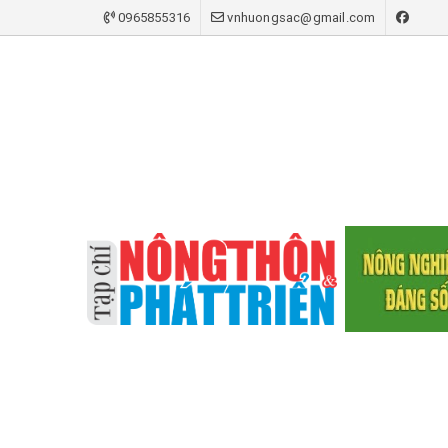
0965855316
vnhuongsac@gmail.com