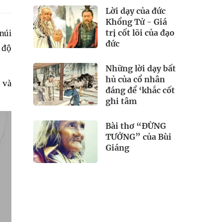
Lời dạy của đức
Khổng Tử - Giá
trị cốt lõi của đạo
núi
đức
 độ
Những lời dạy bất
hủ của cổ nhân
 và
đáng để ‘khắc cốt
ghi tâm
Bài thơ “ĐỪNG
TƯỞNG” của Bùi
Giáng