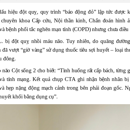
dấu hiệu đột quỵ, quy trình “báo động đỏ” lập tức được k
c chuyên khoa Cấp cứu, Nội thần kinh, Chẩn đoán hình ả
 và bệnh phổi tắc nghẽn mạn tính (COPD) nhưng chưa điều t
. bị đột quỵ nhồi máu não. Tuy nhiên, do quãng đường
 đã vượt “giờ vàng” sử dụng thuốc tiêu sợi huyết – loại th
u đông.
não Cột sống 2 cho biết: “Tình huống rất cấp bách, từng g
 và tính mạng. Kết quả chụp CTA ghi nhận bệnh nhân bị 
và hẹp nặng động mạch cảnh trong bên phải đoạn gốc. N
y huyết khối bằng dụng cụ”.