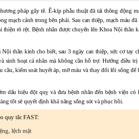
phương pháp gây tê. Ê-kíp phẫu thuật đã tái thông động m
ng mạch cảnh trong bên phải. Sau can thiệp, mạch máu đã 
ải thiện rõ rệt. Bệnh nhân được chuyển lên Khoa Nội thần k
 thần kinh cho biết, sau 3 ngày can thiệp, sức cơ tay c
 và sinh hoạt cá nhân mà không cần hỗ trợ. Hướng điều trị 
iểu cầu, kiểm soát huyết áp, mỡ máu và thay đổi lối sống để
sớm dấu hiệu đột quỵ và đưa bệnh nhân đến bệnh viện có 
àng tốt sẽ quyết định khả năng sống sót và phục hồi.
eo quy tắc FAST:
ệng, lệch mặt