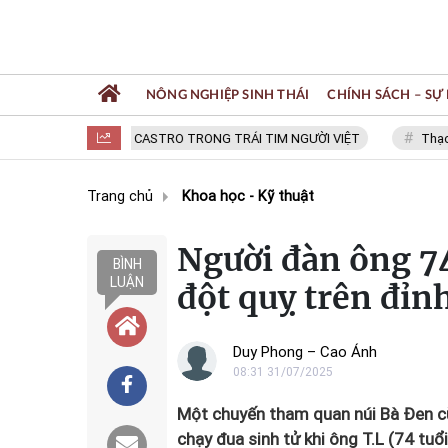
NÔNG NGHIỆP SINH THÁI
CHÍNH SÁCH – SỰ 
FIDEL CASTRO TRONG TRÁI TIM NGƯỜI VIỆT
Thạc sĩ NG
Trang chủ
Khoa học - Kỹ thuật
Người đàn ông 74
BÌNH
LUẬN
đột quỵ trên đỉn
Duy Phong – Cao Ánh
08:31 31/07/2025
Một chuyến tham quan núi Bà Đen cù
chạy đua sinh tử khi ông T.L (74 tuổ