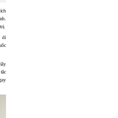
ích
nh.
rị.
 di
uốc
iây
tắc
gay