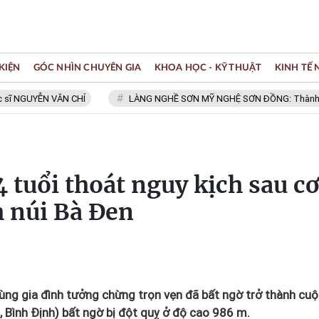
KIỆN
GÓC NHÌN CHUYÊN GIA
KHOA HỌC - KỸ THUẬT
KINH TẾ
UYỄN VĂN CHÍ
LÀNG NGHỀ SƠN MỸ NGHỆ SƠN ĐỒNG: Thành viên Mạng
 tuổi thoát nguy kịch sau c
h núi Bà Đen
ng gia đình tưởng chừng trọn vẹn đã bất ngờ trở thành cu
i, Bình Định) bất ngờ bị đột quỵ ở độ cao 986 m.