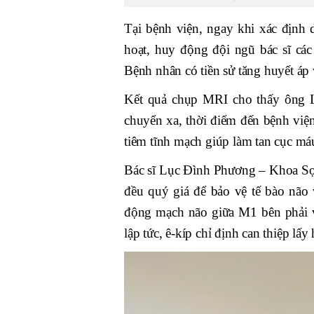
Tại bệnh viện, ngay khi xác định 
hoạt, huy động đội ngũ bác sĩ cá
Bệnh nhân có tiền sử tăng huyết áp
Kết quả chụp MRI cho thấy ông L
chuyển xa, thời điểm đến bệnh viện
tiêm tĩnh mạch giúp làm tan cục má
Bác sĩ Lục Đình Phương – Khoa Sọ 
đều quý giá để bảo vệ tế bào não
động mạch não giữa M1 bên phải 
lập tức, ê-kíp chỉ định can thiệp lấ