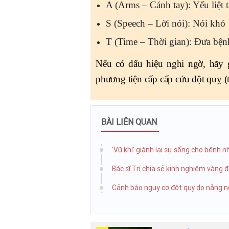
A (Arms – Cánh tay): Yếu liệt t
S (Speech – Lời nói): Nói khó
T (Time – Thời gian): Đưa bện
Nếu có dấu hiệu nghi ngờ, hãy 
phương tiện cấp cấp cứu đột quỵ (t
BÀI LIÊN QUAN
‘Vũ khí’ giành lại sự sống cho bệnh 
Bác sĩ Trí chia sẻ kinh nghiệm vàng 
Cảnh báo nguy cơ đột quỵ do nắng 