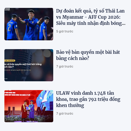
Dự đoán kết quả, tỷ số Thái Lan
vs Myanmar - AFF Cup 2026:
Siêu máy tính nhận định bóng
đá hôm nay 8/8
5 giờ trước
Bảo vệ bản quyền một bài hát
bằng cách nào?
7 giờ trước
ULAW vinh danh 1.748 tân
khoa, trao gần 792 triệu đồng
khen thưởng
7 giờ trước