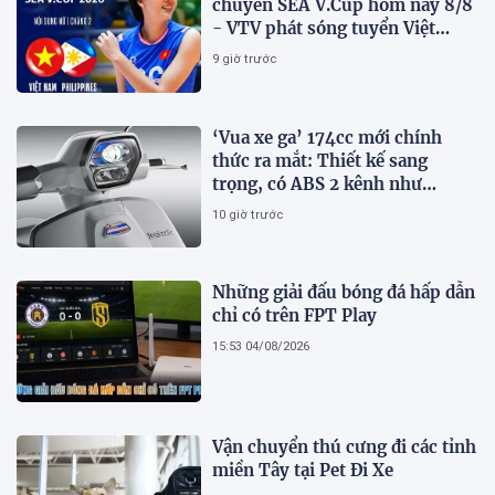
chuyền SEA V.Cup hôm nay 8/8
- VTV phát sóng tuyển Việt
Nam đấu Philippines
9 giờ trước
‘Vua xe ga’ 174cc mới chính
thức ra mắt: Thiết kế sang
trọng, có ABS 2 kênh như
Honda SH, giá hấp dẫn
10 giờ trước
Những giải đấu bóng đá hấp dẫn
chỉ có trên FPT Play
15:53 04/08/2026
Vận chuyển thú cưng đi các tỉnh
miền Tây tại Pet Đi Xe