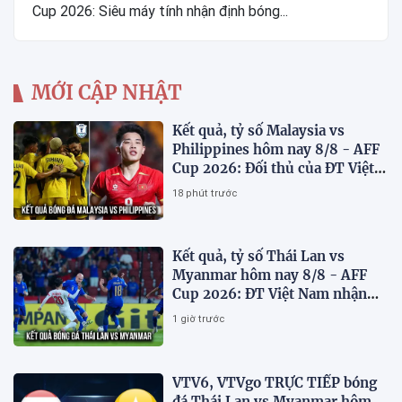
Cup 2026: Siêu máy tính nhận định bóng...
MỚI CẬP NHẬT
Kết quả, tỷ số Malaysia vs
Philippines hôm nay 8/8 - AFF
Cup 2026: Đối thủ của ĐT Việt
Nam lộ diện
18 phút trước
Kết quả, tỷ số Thái Lan vs
Myanmar hôm nay 8/8 - AFF
Cup 2026: ĐT Việt Nam nhận
tin vui
1 giờ trước
VTV6, VTVgo TRỰC TIẾP bóng
đá Thái Lan vs Myanmar hôm