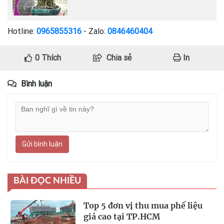
Hotline:
0965855316
- Zalo:
0846460404
0
Thích
Chia sẻ
In
Bình luận
Gửi bình luận
BÀI ĐỌC NHIỀU
Top 5 đơn vị thu mua phế liệu
giá cao tại TP.HCM