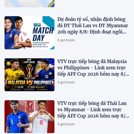
Dự đoán tỷ số, nhận định bóng
đá ĐT Thái Lan vs ĐT Myanmar
20h ngày 8/8: Định đoạt ngôi
đầu bảng
3 giờ trước
VTV trực tiếp bóng đá Malaysia
vs Philippines - Link xem trực
tiếp AFF Cup 2026 hôm nay 8/8
trên VTV7
5 giờ trước
VTV trực tiếp bóng đá Thái Lan
vs Myanmar - Link xem trực
tiếp AFF Cup 2026 hôm nay 8/8
trên VTV6
5 giờ trước