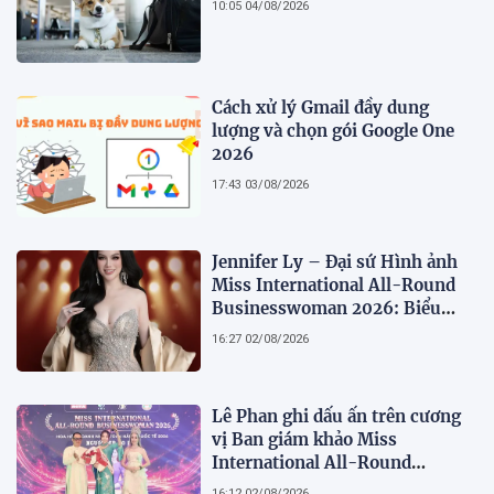
10:05 04/08/2026
Cách xử lý Gmail đầy dung
lượng và chọn gói Google One
2026
17:43 03/08/2026
Jennifer Ly – Đại sứ Hình ảnh
Miss International All-Round
Businesswoman 2026: Biểu
tượng của nhan sắc, trí tuệ và
16:27 02/08/2026
bản lĩnh
Lê Phan ghi dấu ấn trên cương
vị Ban giám khảo Miss
International All-Round
Businesswoman 2026: Thanh
16:12 02/08/2026