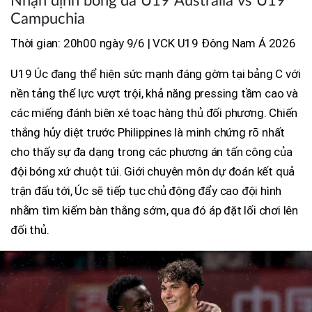
Nhận định bóng đá U19 Australia vs U19
Campuchia
Thời gian: 20h00 ngày 9/6 | VCK U19 Đông Nam Á 2026
U19 Úc đang thể hiện sức mạnh đáng gờm tại bảng C với
nền tảng thể lực vượt trội, khả năng pressing tầm cao và
các miếng đánh biên xé toạc hàng thủ đối phương. Chiến
thắng hủy diệt trước Philippines là minh chứng rõ nhất
cho thấy sự đa dạng trong các phương án tấn công của
đội bóng xứ chuột túi. Giới chuyên môn dự đoán kết quả
trận đấu tới, Úc sẽ tiếp tục chủ động đẩy cao đội hình
nhằm tìm kiếm bàn thắng sớm, qua đó áp đặt lối chơi lên
đối thủ.