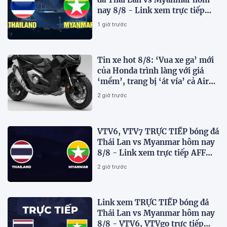
nay 8/8 - Link xem trực tiếp
AFF Cup 2026 mới nhất
1 giờ trước
Tin xe hot 8/8: ‘Vua xe ga’ mới
của Honda trình làng với giá
‘mềm’, trang bị ‘át vía’ cả Air
Blade và SH
2 giờ trước
VTV6, VTV7 TRỰC TIẾP bóng đá
Thái Lan vs Myanmar hôm nay
8/8 - Link xem trực tiếp AFF
Cup 2026 mới nhất
2 giờ trước
Link xem TRỰC TIẾP bóng đá
Thái Lan vs Myanmar hôm nay
8/8 - VTV6, VTVgo trực tiếp