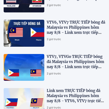
AFF Cup 2026
2 giờ trước
VTV6, VTV7 TRỰC TIẾP bóng đá
Malaysia vs Philippines hôm
nay 8/8 - Link xem trực tiếp
AFF Cup 2026 mới nhất
2 giờ trước
VTV7, VTVGo TRỰC TIẾP bóng
đá Malaysia vs Philippines hôm
nay 8/8 - Link xem trực tiếp
AFF Cup 2026 mới nhất
2 giờ trước
Link xem TRỰC TIẾP bóng đá
Malaysia vs Philippines hôm
nay 8/8 - VTV6, VTV7 trực tiếp
AFF Cup 2026
2 giờ trước