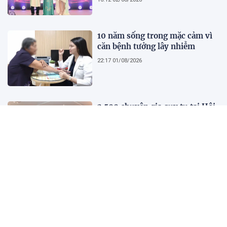
lịch, trí tuệ và lan tỏa giá trị của
người phụ nữ hiện đại
10 năm sống trong mặc cảm vì
căn bệnh tưởng lây nhiễm
22:17 01/08/2026
2.500 chuyên gia quy tụ tại Hội
nghị Khoa học 2026 của Bệnh
viện Nhân dân Gia Định
21:41 01/08/2026
Kết quả, tỷ số Lào vs
Philippines hôm nay 1/8 - AFF
Cup 2026: Cú hích lớn cho ĐT
Việt Nam
18:35 01/08/2026