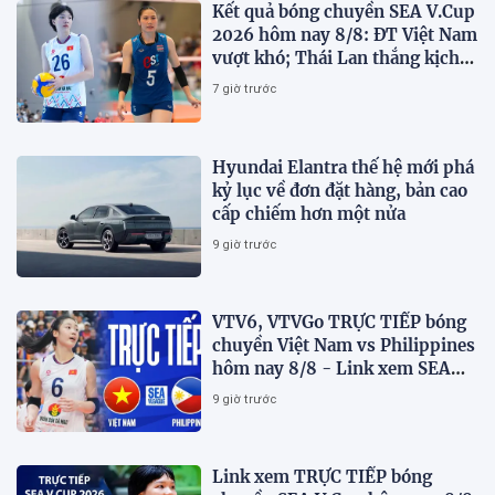
Kết quả bóng chuyền SEA V.Cup
2026 hôm nay 8/8: ĐT Việt Nam
vượt khó; Thái Lan thắng kịch
tính
7 giờ trước
Hyundai Elantra thế hệ mới phá
kỷ lục về đơn đặt hàng, bản cao
cấp chiếm hơn một nửa
9 giờ trước
VTV6, VTVGo TRỰC TIẾP bóng
chuyền Việt Nam vs Philippines
hôm nay 8/8 - Link xem SEA
V.Cup 2026 mới nhất
9 giờ trước
Link xem TRỰC TIẾP bóng