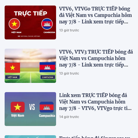
VTV6, VTVGo TRỰC TIẾP bóng
đá Việt Nam vs Campuchia hôm
nay 7/8 - Link xem trực tiếp
AFF Cup 2026 mới nhất
13 giờ trước
VTV6, VTV3 TRỰC TIẾP bóng đá
Việt Nam vs Campuchia hôm
nay 7/8 - Link xem trực tiếp
AFF Cup 2026 mới nhất
13 giờ trước
Link xem TRỰC TIẾP bóng đá
Việt Nam vs Campuchia hôm
nay 7/8 - VTV6, VTVgo trực tiếp
AFF Cup 2026
14 giờ trước