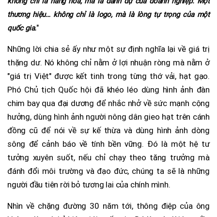
không chỉ là hàng hóa, mà là danh dự của doanh nghiệp. Một
thương hiệu… không chỉ là logo, mà là lòng tự trọng của một
"
quốc gia.
Những lời chia sẻ ấy như một sự định nghĩa lại về giá trị
thặng dư. Nó không chỉ nằm ở lợi nhuận ròng mà nằm ở
"giá trị Việt" được kết tinh trong từng thớ vải, hạt gạo.
Phó Chủ tịch Quốc hội đã khéo léo dùng hình ảnh đàn
chim bay qua đại dương để nhắc nhở về sức mạnh cộng
hưởng, dùng hình ảnh người nông dân gieo hạt trên cánh
đồng cũ để nói về sự kế thừa và dùng hình ảnh dòng
sông để cảnh báo về tính bền vững. Đó là một hệ tư
tưởng xuyên suốt, nếu chỉ chạy theo tăng trưởng mà
đánh đổi môi trường và đạo đức, chúng ta sẽ là những
người đầu tiên rời bỏ tương lai của chính mình.
Nhìn về chặng đường 30 năm tới, thông điệp của ông