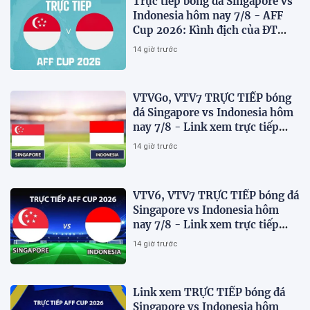
Trực tiếp bóng đá Singapore vs
Indonesia hôm nay 7/8 - AFF
Cup 2026: Kình địch của ĐT
Việt Nam thua đau?
14 giờ trước
VTVGo, VTV7 TRỰC TIẾP bóng
đá Singapore vs Indonesia hôm
nay 7/8 - Link xem trực tiếp
AFF Cup 2026 mới nhất
14 giờ trước
VTV6, VTV7 TRỰC TIẾP bóng đá
Singapore vs Indonesia hôm
nay 7/8 - Link xem trực tiếp
AFF Cup 2026 mới nhất
14 giờ trước
Link xem TRỰC TIẾP bóng đá
Singapore vs Indonesia hôm