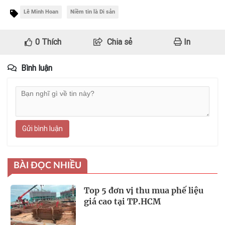
Lê Minh Hoan
Niềm tin là Di sản
0
Thích
Chia sẻ
In
Bình luận
Gửi bình luận
BÀI ĐỌC NHIỀU
Top 5 đơn vị thu mua phế liệu
giá cao tại TP.HCM