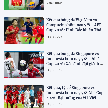
Philippines
5 phút trước
Kết quả bóng đá Việt Nam vs
Campuchia hôm nay 7/8 - AFF
Cup 2026: Đình Bắc khiến Thái
Lan run sợ
11 giờ trước
Kết quả bóng đá Singapore vs
Indonesia hôm nay 7/8 - AFF
Cup 2026: Xác định đội giành vé
Bán kết
11 giờ trước
Kết quả, tỷ số Singapore vs
Indonesia hôm nay 7/8 AFF Cup
2026: Bại tướng của ĐT Việt
nam dừng bước sớm
12 giờ trước