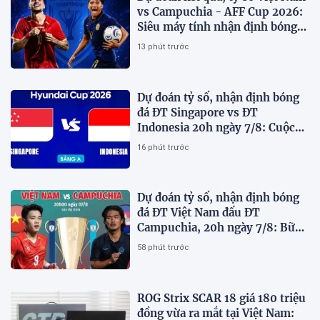
vs Campuchia - AFF Cup 2026:
Siêu máy tính nhận định bóng
đá hôm nay
13 phút trước
Dự đoán tỷ số, nhận định bóng
đá ĐT Singapore vs ĐT
Indonesia 20h ngày 7/8: Cuộc
chiến sống còn
16 phút trước
Dự đoán tỷ số, nhận định bóng
đá ĐT Việt Nam đấu ĐT
Campuchia, 20h ngày 7/8: Bữa
tiệc bàn thắng tại Mỹ Đình
58 phút trước
ROG Strix SCAR 18 giá 180 triệu
đồng vừa ra mắt tại Việt Nam: