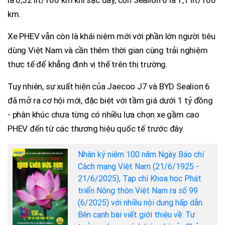
là 0,52 lít/100 km khi sạc đầy, còn Sealion 6 là 1,1 lít/100
km.
Xe PHEV vẫn còn là khái niệm mới với phần lớn người tiêu
dùng Việt Nam và cần thêm thời gian cùng trải nghiệm
thực tế để khẳng định vị thế trên thị trường.
Tuy nhiên, sự xuất hiện của Jaecoo J7 và BYD Sealion 6
đã mở ra cơ hội mới, đặc biệt với tầm giá dưới 1 tỷ đồng
- phân khúc chưa từng có nhiều lựa chọn xe gầm cao
PHEV đến từ các thương hiệu quốc tế trước đây.
Nhân kỷ niệm 100 năm Ngày Báo chí
Cách mạng Việt Nam (21/6/1925 -
21/6/2025), Tạp chí Khoa học Phát
triển Nông thôn Việt Nam ra số 99
(6/2025) với nhiều nội dung hấp dẫn.
Bên cạnh bài viết giới thiệu về: Tư