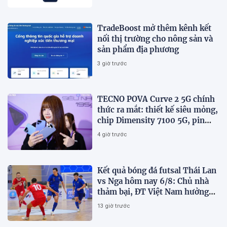
TradeBoost mở thêm kênh kết
nối thị trường cho nông sản và
sản phẩm địa phương
3 giờ trước
TECNO POVA Curve 2 5G chính
thức ra mắt: thiết kế siêu mỏng,
chip Dimensity 7100 5G, pin
8000mAh
4 giờ trước
Kết quả bóng đá futsal Thái Lan
vs Nga hôm nay 6/8: Chủ nhà
thảm bại, ĐT Việt Nam hưởng
lợi lớn
13 giờ trước