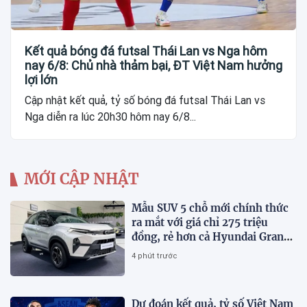
Kết quả bóng đá futsal Thái Lan vs Nga hôm
nay 6/8: Chủ nhà thảm bại, ĐT Việt Nam hưởng
lợi lớn
Cập nhật kết quả, tỷ số bóng đá futsal Thái Lan vs
Nga diễn ra lúc 20h30 hôm nay 6/8...
MỚI CẬP NHẬT
Mẫu SUV 5 chỗ mới chính thức
ra mắt với giá chỉ 275 triệu
đồng, rẻ hơn cả Hyundai Grand
i10 và Kia Morning
4 phút trước
Dự đoán kết quả, tỷ số Việt Nam