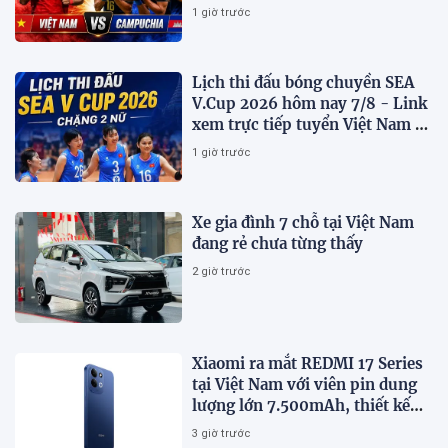
1 giờ trước
Lịch thi đấu bóng chuyền SEA
V.Cup 2026 hôm nay 7/8 - Link
xem trực tiếp tuyển Việt Nam vs
Indonesia
1 giờ trước
Xe gia đình 7 chỗ tại Việt Nam
đang rẻ chưa từng thấy
2 giờ trước
Xiaomi ra mắt REDMI 17 Series
tại Việt Nam với viên pin dung
lượng lớn 7.500mAh, thiết kế
trẻ trung, giá từ 5,5 triệu đồng
3 giờ trước