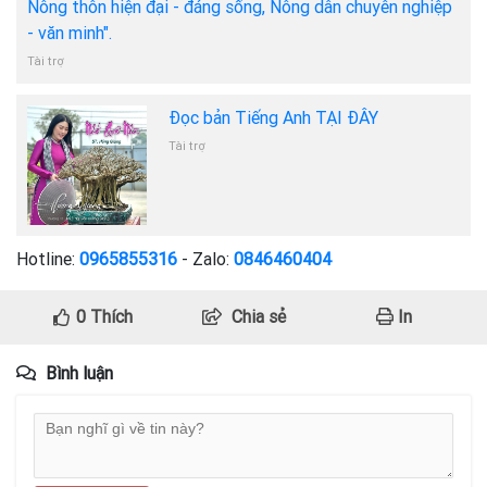
Nông thôn hiện đại - đáng sống, Nông dân chuyên nghiệp
- văn minh".
Tài trợ
Đọc bản Tiếng Anh TẠI ĐÂY
Tài trợ
Hotline:
0965855316
- Zalo:
0846460404
0
Thích
Chia sẻ
In
Bình luận