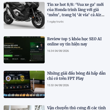
Tin xe hot 8/8: ‘Vua xe ga’ mới
của Honda trình làng với giá
‘mềm’, trang bị ‘át vía’ cả Air
Blade và SH
1 ngày trước
Review top 5 khóa học SEO AI
online uy tín hiện nay
16:34 04/08/2026
Những giải đấu bóng đá hấp dẫn
chỉ có trên FPT Play
15:53 04/08/2026
Vận chuyển thú cưng đi các tỉnh