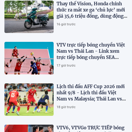
Thay thế Vision, Honda chính
thức ra mắt xe ga ‘chủ lực’ mới
giá 35,6 triệu đồng, dùng động
cơ 125cc ngang SH Mode
16 giờ trước
VTV trực tiếp bóng chuyền Việt
Nam vs Thái Lan - Link xem
trực tiếp bóng chuyền SEA
V.Cup 2026 hôm nay 9/8
17 giờ trước
Lịch thi đấu AFF Cup 2026 mới
nhất 9/8 - Lịch thi đấu Việt
Nam vs Malaysia; Thái Lan vs
Singapore
18 giờ trước
VTV6, VTVGo TRỰC TIẾP bóng