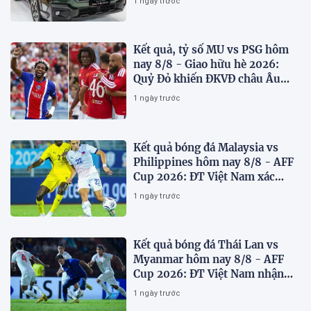
1 ngày trước
Kết quả, tỷ số MU vs PSG hôm
nay 8/8 - Giao hữu hè 2026:
Quỷ Đỏ khiến ĐKVĐ châu Âu
toát mồ hôi
1 ngày trước
Kết quả bóng đá Malaysia vs
Philippines hôm nay 8/8 - AFF
Cup 2026: ĐT Việt Nam xác
định đối thủ
1 ngày trước
Kết quả bóng đá Thái Lan vs
Myanmar hôm nay 8/8 - AFF
Cup 2026: ĐT Việt Nam nhận
'chiến thư'
1 ngày trước