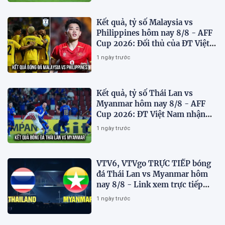
Kết quả, tỷ số Malaysia vs
Philippines hôm nay 8/8 - AFF
Cup 2026: Đối thủ của ĐT Việt
Nam lộ diện
1 ngày trước
Kết quả, tỷ số Thái Lan vs
Myanmar hôm nay 8/8 - AFF
Cup 2026: ĐT Việt Nam nhận
tin vui
1 ngày trước
VTV6, VTVgo TRỰC TIẾP bóng
đá Thái Lan vs Myanmar hôm
nay 8/8 - Link xem trực tiếp
AFF Cup 2026 mới nhất
1 ngày trước