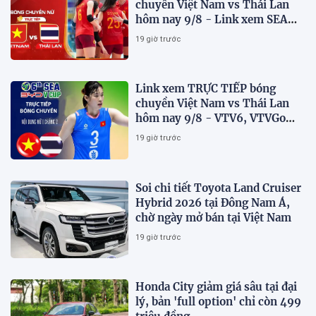
chuyền Việt Nam vs Thái Lan
hôm nay 9/8 - Link xem SEA
V.Cup 2026 mới nhất
19 giờ trước
Link xem TRỰC TIẾP bóng
chuyền Việt Nam vs Thái Lan
hôm nay 9/8 - VTV6, VTVGo
trực tiếp SEA V.Cup 2026 mới
19 giờ trước
nhất
Soi chi tiết Toyota Land Cruiser
Hybrid 2026 tại Đông Nam Á,
chờ ngày mở bán tại Việt Nam
19 giờ trước
Honda City giảm giá sâu tại đại
lý, bản 'full option' chỉ còn 499