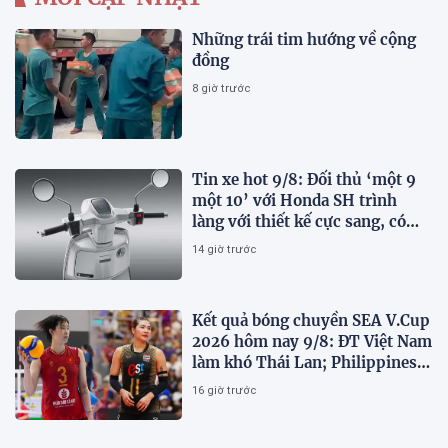
Những trái tim hướng về cộng
đồng
8 giờ trước
Tin xe hot 9/8: Đối thủ ‘một 9
một 10’ với Honda SH trình
làng với thiết kế cực sang, có
ABS 2 kênh, giá ‘mềm’
14 giờ trước
Kết quả bóng chuyền SEA V.Cup
2026 hôm nay 9/8: ĐT Việt Nam
làm khó Thái Lan; Philippines
gây bất ngờ
16 giờ trước