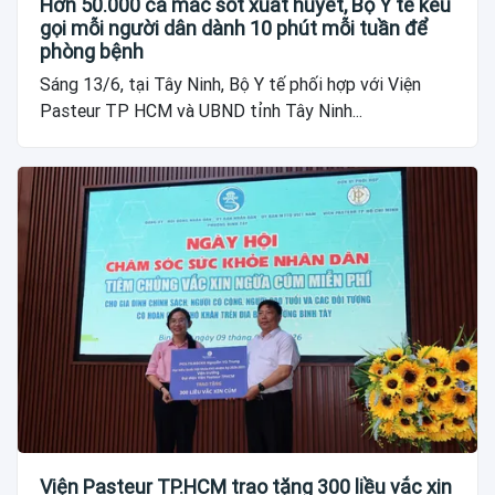
Hơn 50.000 ca mắc sốt xuất huyết, Bộ Y tế kêu
gọi mỗi người dân dành 10 phút mỗi tuần để
phòng bệnh
Sáng 13/6, tại Tây Ninh, Bộ Y tế phối hợp với Viện
Pasteur TP HCM và UBND tỉnh Tây Ninh...
Viện Pasteur TP.HCM trao tặng 300 liều vắc xin