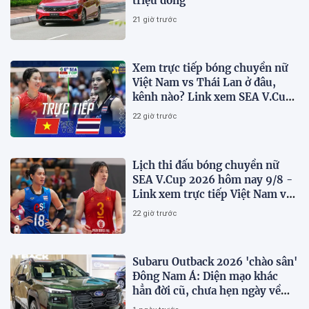
triệu đồng
21 giờ trước
Xem trực tiếp bóng chuyền nữ
Việt Nam vs Thái Lan ở đâu,
kênh nào? Link xem SEA V.Cup
2026 mới nhất
22 giờ trước
Lịch thi đấu bóng chuyền nữ
SEA V.Cup 2026 hôm nay 9/8 -
Link xem trực tiếp Việt Nam vs
Thái Lan
22 giờ trước
Subaru Outback 2026 'chào sân'
Đông Nam Á: Diện mạo khác
hẳn đời cũ, chưa hẹn ngày về
Việt Nam