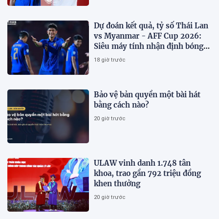
Dự đoán kết quả, tỷ số Thái Lan
vs Myanmar - AFF Cup 2026:
Siêu máy tính nhận định bóng
đá hôm nay 8/8
18 giờ trước
Bảo vệ bản quyền một bài hát
bằng cách nào?
20 giờ trước
ULAW vinh danh 1.748 tân
khoa, trao gần 792 triệu đồng
khen thưởng
20 giờ trước