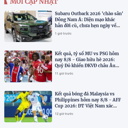
MỚI CẬP NHẬT
Subaru Outback 2026 'chào sân'
Đông Nam Á: Diện mạo khác
hẳn đời cũ, chưa hẹn ngày về
Việt Nam
1 giờ trước
Kết quả, tỷ số MU vs PSG hôm
nay 8/8 - Giao hữu hè 2026:
Quỷ Đỏ khiến ĐKVĐ châu Âu
toát mồ hôi
11 giờ trước
Kết quả bóng đá Malaysia vs
Philippines hôm nay 8/8 - AFF
Cup 2026: ĐT Việt Nam xác
định đối thủ
12 giờ trước