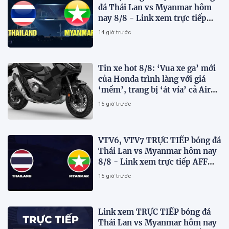
đá Thái Lan vs Myanmar hôm
nay 8/8 - Link xem trực tiếp
AFF Cup 2026 mới nhất
14 giờ trước
Tin xe hot 8/8: ‘Vua xe ga’ mới
của Honda trình làng với giá
‘mềm’, trang bị ‘át vía’ cả Air
Blade và SH
15 giờ trước
VTV6, VTV7 TRỰC TIẾP bóng đá
Thái Lan vs Myanmar hôm nay
8/8 - Link xem trực tiếp AFF
Cup 2026 mới nhất
15 giờ trước
Link xem TRỰC TIẾP bóng đá
Thái Lan vs Myanmar hôm nay