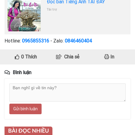
Đọc bản Tiếng Anh TẠI ĐÂY
Tài trợ
Hotline:
0965855316
- Zalo:
0846460404
0
Thích
Chia sẻ
In
Bình luận
Gửi bình luận
BÀI ĐỌC NHIỀU