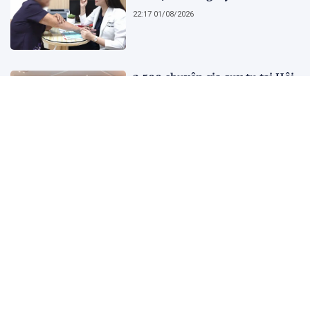
22:17 01/08/2026
2.500 chuyên gia quy tụ tại Hội
nghị Khoa học 2026 của Bệnh
viện Nhân dân Gia Định
21:41 01/08/2026
Kết quả, tỷ số Lào vs
Philippines hôm nay 1/8 - AFF
Cup 2026: Cú hích lớn cho ĐT
Việt Nam
18:35 01/08/2026
Nước trong quá không có cá,
người xét nét quá không có bạn
10:45 01/08/2026