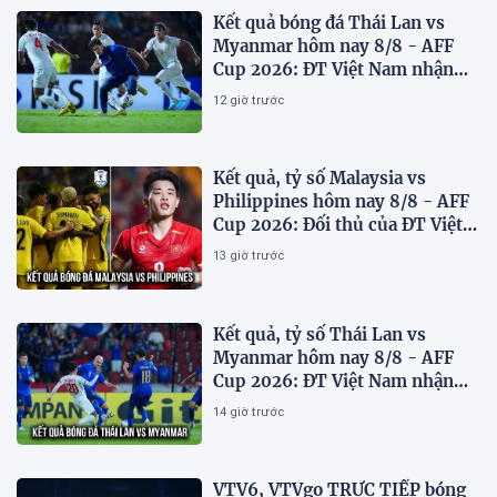
Kết quả bóng đá Thái Lan vs
Myanmar hôm nay 8/8 - AFF
Cup 2026: ĐT Việt Nam nhận
'chiến thư'
12 giờ trước
Kết quả, tỷ số Malaysia vs
Philippines hôm nay 8/8 - AFF
Cup 2026: Đối thủ của ĐT Việt
Nam lộ diện
13 giờ trước
Kết quả, tỷ số Thái Lan vs
Myanmar hôm nay 8/8 - AFF
Cup 2026: ĐT Việt Nam nhận
tin vui
14 giờ trước
VTV6, VTVgo TRỰC TIẾP bóng