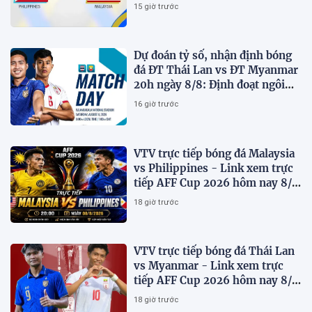
AFF Cup 2026
15 giờ trước
Dự đoán tỷ số, nhận định bóng
đá ĐT Thái Lan vs ĐT Myanmar
20h ngày 8/8: Định đoạt ngôi
đầu bảng
16 giờ trước
VTV trực tiếp bóng đá Malaysia
vs Philippines - Link xem trực
tiếp AFF Cup 2026 hôm nay 8/8
trên VTV7
18 giờ trước
VTV trực tiếp bóng đá Thái Lan
vs Myanmar - Link xem trực
tiếp AFF Cup 2026 hôm nay 8/8
trên VTV6
18 giờ trước