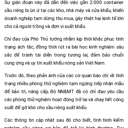
Sự gián đoạn này đã dẫn đến việc gần 2.000 container
sầu riêng bị ùn ứ tại các kho, nhà máy và cửa khẩu, khiến
doanh nghiệp tạm dừng thu mua, gây thiệt hại kinh tế lớn
cho cả người trồng và đơn vị xuất khẩu.
Chỉ đạo của Phó Thủ tướng nhằm kịp thời khắc phục tình
trạng ách tắc, đồng thời rút ra bài học kinh nghiệm sâu
sắc để tránh tái diễn trong tương lai, đảm bảo chuỗi
cung ứng và uy tín xuất khẩu nông sản Việt Nam.
Trước đó, theo phản ánh của các cơ quan báo chí về tình
trạng nhiều phòng thử nghiệm tạm ngừng tiếp nhận mẫu
để bảo trì, nâng cấp, Bộ NN&MT đã có chỉ đạo yêu cầu
các phòng thử nghiệm hoạt động trở lại và chạy hết công
suất để gỡ khó cho sầu riêng xuất khẩu.
Các thông tin cập nhật sau đó cho biết, tình hình kiểm
nghiệm sầu riêng cơ bản đã trở lại bình thường. Tuy