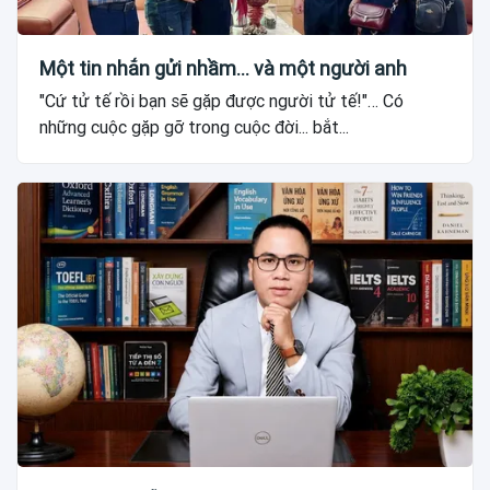
Một tin nhắn gửi nhầm... và một người anh
"Cứ tử tế rồi bạn sẽ gặp được người tử tế!"… Có
những cuộc gặp gỡ trong cuộc đời... bắt...