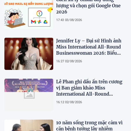
lượng và chọn gói Google One
2026
17:43 03/08/2026
Jennifer Ly – Đại sứ Hình ảnh
Miss International All-Round
Businesswoman 2026: Biểu
tượng của nhan sắc, trí tuệ và
16:27 02/08/2026
bản lĩnh
Lê Phan ghi dấu ấn trên cương
vị Ban giám khảo Miss
International All-Round
Businesswoman 2026: Thanh
16:12 02/08/2026
lịch, trí tuệ và lan tỏa giá trị của
người phụ nữ hiện đại
10 năm sống trong mặc cảm vì
căn bệnh tưởng lây nhiễm