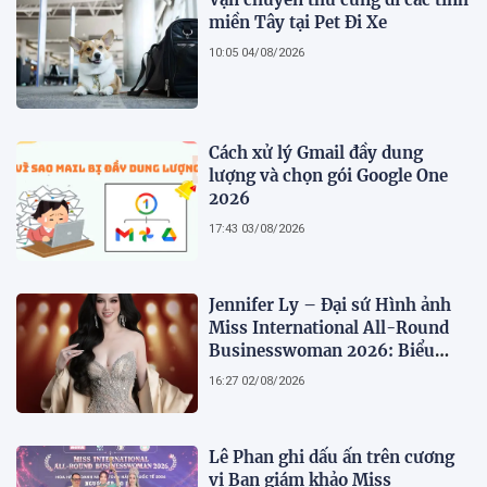
miền Tây tại Pet Đi Xe
10:05 04/08/2026
Cách xử lý Gmail đầy dung
lượng và chọn gói Google One
2026
17:43 03/08/2026
Jennifer Ly – Đại sứ Hình ảnh
Miss International All-Round
Businesswoman 2026: Biểu
tượng của nhan sắc, trí tuệ và
16:27 02/08/2026
bản lĩnh
Lê Phan ghi dấu ấn trên cương
vị Ban giám khảo Miss