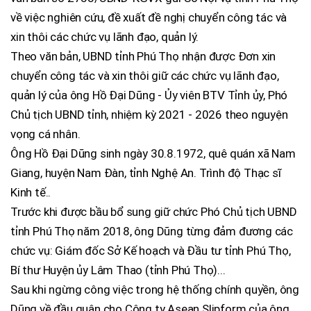
về việc nghiên cứu, đề xuất đề nghị chuyển công tác và
xin thôi các chức vụ lãnh đạo, quản lý.
Theo văn bản, UBND tỉnh Phú Thọ nhận được Đơn xin
chuyển công tác và xin thôi giữ các chức vụ lãnh đạo,
quản lý của ông Hồ Đại Dũng - Ủy viên BTV Tỉnh ủy, Phó
Chủ tịch UBND tỉnh, nhiệm kỳ 2021 - 2026 theo nguyện
vọng cá nhân.
Ông Hồ Đại Dũng sinh ngày 30.8.1972, quê quán xã Nam
Giang, huyện Nam Đàn, tỉnh Nghệ An. Trình độ Thạc sĩ
Kinh tế..
Trước khi được bầu bổ sung giữ chức Phó Chủ tịch UBND
tỉnh Phú Thọ năm 2018, ông Dũng từng đảm đương các
chức vụ: Giám đốc Sở Kế hoạch và Đầu tư tỉnh Phú Thọ,
Bí thư Huyện ủy Lâm Thao (tỉnh Phú Thọ)...
Sau khi ngừng công việc trong hệ thống chính quyền, ông
Dũng về đầu quân cho Công ty Asean Slipform của ông