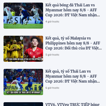
Kết quả bóng đá Thái Lan vs
Myanmar hôm nay 8/8 - AFF
Cup 2026: ĐT Việt Nam nhận
'chiến thư'
4 giờ trước
Kết quả, tỷ số Malaysia vs
Philippines hôm nay 8/8 - AFF
Cup 2026: Đối thủ của ĐT Việt
Nam lộ diện
5 giờ trước
Kết quả, tỷ số Thái Lan vs
Myanmar hôm nay 8/8 - AFF
Cup 2026: ĐT Việt Nam nhận
tin vui
6 giờ trước
VTV6, VTVgo TRỰC TIẾP bóng