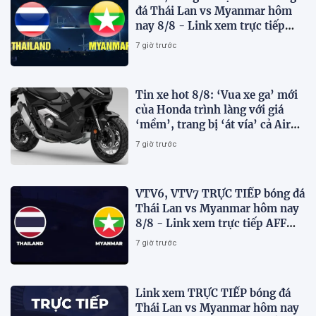
đá Thái Lan vs Myanmar hôm
nay 8/8 - Link xem trực tiếp
AFF Cup 2026 mới nhất
7 giờ trước
Tin xe hot 8/8: ‘Vua xe ga’ mới
của Honda trình làng với giá
‘mềm’, trang bị ‘át vía’ cả Air
Blade và SH
7 giờ trước
VTV6, VTV7 TRỰC TIẾP bóng đá
Thái Lan vs Myanmar hôm nay
8/8 - Link xem trực tiếp AFF
Cup 2026 mới nhất
7 giờ trước
Link xem TRỰC TIẾP bóng đá
Thái Lan vs Myanmar hôm nay