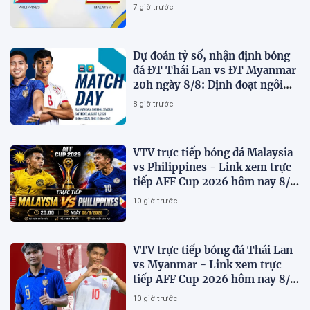
AFF Cup 2026
7 giờ trước
Dự đoán tỷ số, nhận định bóng
đá ĐT Thái Lan vs ĐT Myanmar
20h ngày 8/8: Định đoạt ngôi
đầu bảng
8 giờ trước
VTV trực tiếp bóng đá Malaysia
vs Philippines - Link xem trực
tiếp AFF Cup 2026 hôm nay 8/8
trên VTV7
10 giờ trước
VTV trực tiếp bóng đá Thái Lan
vs Myanmar - Link xem trực
tiếp AFF Cup 2026 hôm nay 8/8
trên VTV6
10 giờ trước