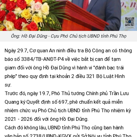
Ông: Hồ Đại Dũng - Cựu Phó Chủ tịch UBND tỉnh Phú Thọ
Ngày 29.7, Cơ quan An ninh điều tra Bộ Công an có thông
báo số 3384/TB-ANĐT-P4 về việc bắt bị can để tạm
giam đối với ông Hồ Đại Dũng vì hành vi "đánh bạc trái
phép" theo quy định tại khoản 2 điều 321 Bộ Luật Hình
sự.
Trước đó, ngày 19.7, Phó Thủ tướng Chính phủ Trần Lưu
Quang ký Quyết định số 697, phê chuẩn kết quả miễn
nhiệm chức vụ Phó Chủ tịch UBND tỉnh Phú Thọ nhiệm kỳ
2021 - 2026 đối với ông Hồ Đại Dũng.
Cách đó không lâu, UBND tỉnh Phú Thọ cũng ban hành
văn bản số 2738/UBND-KGVX gửi Sở Nội vụ tỉnh Phú Thọ