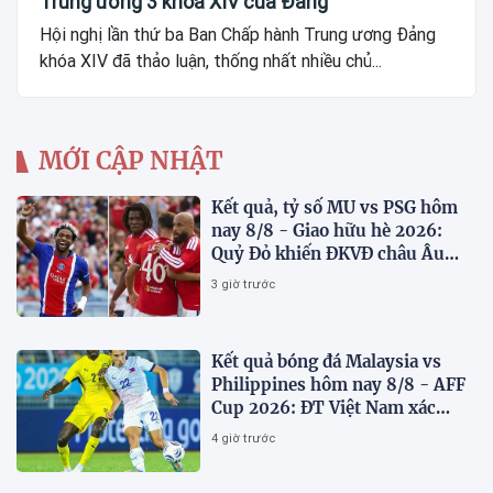
Trung ương 3 khóa XIV của Đảng
Hội nghị lần thứ ba Ban Chấp hành Trung ương Đảng
khóa XIV đã thảo luận, thống nhất nhiều chủ...
MỚI CẬP NHẬT
Kết quả, tỷ số MU vs PSG hôm
nay 8/8 - Giao hữu hè 2026:
Quỷ Đỏ khiến ĐKVĐ châu Âu
toát mồ hôi
3 giờ trước
Kết quả bóng đá Malaysia vs
Philippines hôm nay 8/8 - AFF
Cup 2026: ĐT Việt Nam xác
định đối thủ
4 giờ trước