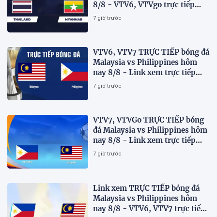
8/8 - VTV6, VTVgo trực tiếp
AFF Cup 2026
7 giờ trước
VTV6, VTV7 TRỰC TIẾP bóng đá
Malaysia vs Philippines hôm
nay 8/8 - Link xem trực tiếp
AFF Cup 2026 mới nhất
7 giờ trước
VTV7, VTVGo TRỰC TIẾP bóng
đá Malaysia vs Philippines hôm
nay 8/8 - Link xem trực tiếp
AFF Cup 2026 mới nhất
7 giờ trước
Link xem TRỰC TIẾP bóng đá
Malaysia vs Philippines hôm
nay 8/8 - VTV6, VTV7 trực tiếp