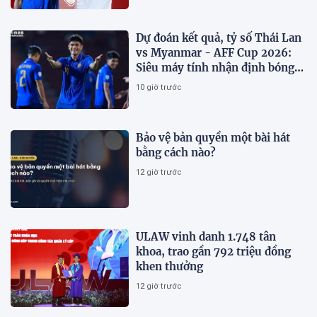
Dự đoán kết quả, tỷ số Thái Lan
vs Myanmar - AFF Cup 2026:
Siêu máy tính nhận định bóng
đá hôm nay 8/8
10 giờ trước
Bảo vệ bản quyền một bài hát
bằng cách nào?
12 giờ trước
ULAW vinh danh 1.748 tân
khoa, trao gần 792 triệu đồng
khen thưởng
12 giờ trước