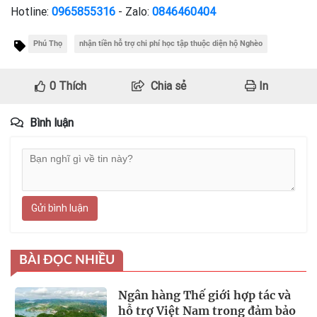
Hotline:
0965855316
- Zalo:
0846460404
Phú Thọ
nhận tiền hỗ trợ chi phí học tập thuộc diện hộ Nghèo
0
Thích
Chia sẻ
In
Bình luận
Gửi bình luận
BÀI ĐỌC NHIỀU
Ngân hàng Thế giới hợp tác và
hỗ trợ Việt Nam trong đảm bảo