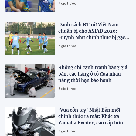
V.Cup 2026
7 giờ trước
Danh sách ĐT nữ Việt Nam
chuẩn bị cho ASIAD 2026:
Huỳnh Như chính thức bị gạch
tên
7 giờ trước
Không chỉ cạnh tranh bằng giá
bán, các hãng ô tô đua nhau
nâng thời hạn bảo hành
8 giờ trước
‘Vua côn tay’ Nhật Bản mới
chính thức ra mắt: Khác xa
Yamaha Exciter, cao cấp hơn
Honda Winner R, giá rẻ so với
8 giờ trước
trang bị