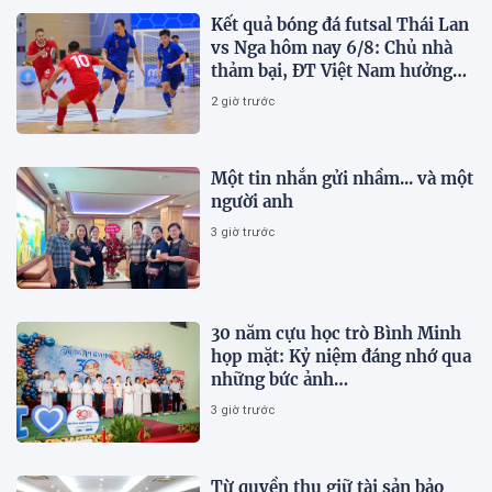
Kết quả bóng đá futsal Thái Lan
vs Nga hôm nay 6/8: Chủ nhà
thảm bại, ĐT Việt Nam hưởng
lợi lớn
2 giờ trước
Một tin nhắn gửi nhầm... và một
người anh
3 giờ trước
30 năm cựu học trò Bình Minh
họp mặt: Kỷ niệm đáng nhớ qua
những bức ảnh…
3 giờ trước
Từ quyền thu giữ tài sản bảo