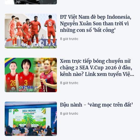
ĐT Việt Nam đè bẹp Indonesia,
Nguyễn Xuân Son than trời vì
những con số 'bất công'
8 giờ trước
Xem trực tiếp bóng chuyền nữ
chặng 2 SEA V.Cup 2026 ở đâu,
kênh nào? Link xem tuyển Việt
Nam thi đấu
8 giờ trước
Đậu nành - ‘vàng mọc trên đất’
8 giờ trước