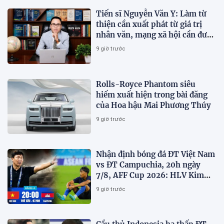
Tiến sĩ Nguyễn Văn Y: Làm từ
thiện cần xuất phát từ giá trị
nhân văn, mạng xã hội cần được
sử dụng bằng văn hóa và trách
9 giờ trước
nhiệm
Rolls-Royce Phantom siêu
hiếm xuất hiện trong bài đăng
của Hoa hậu Mai Phương Thúy
9 giờ trước
Nhận định bóng đá ĐT Việt Nam
vs ĐT Campuchia, 20h ngày
7/8, AFF Cup 2026: HLV Kim
Sang-sik tiết lộ kế hoạch nhân
9 giờ trước
sự