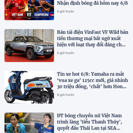
Nhận định bóng đá hôm nay 6/8
6 giờ trước
Bán tải điện VinFast VF Wild bản
tiền thương mại bất ngờ xuất
hiện với loạt thay đổi đáng chú
ý
6 giờ trước
Tin xe hot 6/8: Yamaha ra mắt
‘vua xe ga’ 125cc mới, giá nhỉnh
30 triệu đồng, ‘chất’ hơn Honda
Vision và SH Mode
6 giờ trước
ĐT bóng chuyền nữ Việt Nam
trình làng 'tiểu Thanh Thúy',
quyết đấu Thái Lan tại SEA