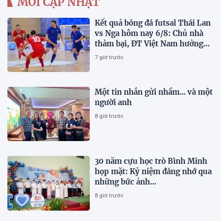
MỚI CẬP NHẬT
Kết quả bóng đá futsal Thái Lan
vs Nga hôm nay 6/8: Chủ nhà
thảm bại, ĐT Việt Nam hưởng
lợi lớn
7 giờ trước
Một tin nhắn gửi nhầm... và một
người anh
8 giờ trước
30 năm cựu học trò Bình Minh
họp mặt: Kỷ niệm đáng nhớ qua
những bức ảnh…
8 giờ trước