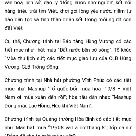
văn hóa, lịch sử, đạo lý 'Uống nước nhớ nguồn', kết nối
hàng triệu trái tim Việt, khơi gợi lòng yêu nước, niềm tự
hào dân tộc và tinh thần đoàn kết trong mỗi người con
đất Việt.
Cụ thể, Chương trình tại Bảo tàng Hùng Vương có các
tiết mục như: hát múa “Đất nước bên bờ sóng”; Tổ khúc
“Mùa thu lịch sử”; các tiết mục giao lưu của CLB Hùng
Vương, CLB Trống Đồng…
Chương trình tại Nhà hát phường Vĩnh Phúc có các tiết
mục như: Mashup “Tổ quốc bốn mùa hoa -19/8 – Việt
Nam ơi mùa xuân đến rồi”; hòa tấu dàn nhạc “Mashup
Dòng máu Lạc Hồng, Hào khí Việt Nam”;…
Chương trình tại Quảng trường Hòa Bình có các tiết mục
như: Màn hát múa “19/08 và Lá cờ tháng 8”; tốp ca nữ
“Đảng đã cho ta một mùa xuân”;…