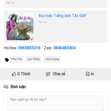
Tài trợ
Đọc bản Tiếng Anh TẠI ĐÂY
Tài trợ
Hotline:
0965855316
- Zalo:
0846460404
Phú Thọ
Lạc Hồng
cách mạng
0
Thích
Chia sẻ
In
Bình luận