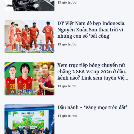
Honda Winner R, giá rẻ so với
13 giờ trước
trang bị
ĐT Việt Nam đè bẹp Indonesia,
Nguyễn Xuân Son than trời vì
những con số 'bất công'
13 giờ trước
Xem trực tiếp bóng chuyền nữ
chặng 2 SEA V.Cup 2026 ở đâu,
kênh nào? Link xem tuyển Việt
Nam thi đấu
13 giờ trước
Đậu nành - ‘vàng mọc trên đất’
14 giờ trước