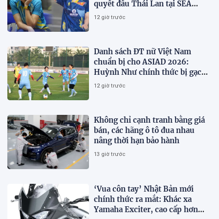
quyết đấu Thái Lan tại SEA
V.Cup 2026
12 giờ trước
Danh sách ĐT nữ Việt Nam
chuẩn bị cho ASIAD 2026:
Huỳnh Như chính thức bị gạch
tên
12 giờ trước
Không chỉ cạnh tranh bằng giá
bán, các hãng ô tô đua nhau
nâng thời hạn bảo hành
13 giờ trước
‘Vua côn tay’ Nhật Bản mới
chính thức ra mắt: Khác xa
Yamaha Exciter, cao cấp hơn