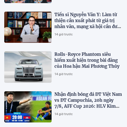
Tiến sĩ Nguyễn Văn Y: Làm từ
thiện cần xuất phát từ giá trị
nhân văn, mạng xã hội cần được
sử dụng bằng văn hóa và trách
14 giờ trước
nhiệm
Rolls-Royce Phantom siêu
hiếm xuất hiện trong bài đăng
của Hoa hậu Mai Phương Thúy
14 giờ trước
Nhận định bóng đá ĐT Việt Nam
vs ĐT Campuchia, 20h ngày
7/8, AFF Cup 2026: HLV Kim
Sang-sik tiết lộ kế hoạch nhân
14 giờ trước
sự