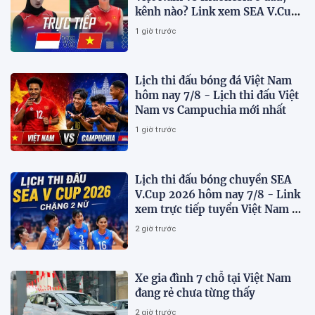
kênh nào? Link xem SEA V.Cup
2026 mới nhất
1 giờ trước
Lịch thi đấu bóng đá Việt Nam
hôm nay 7/8 - Lịch thi đấu Việt
Nam vs Campuchia mới nhất
1 giờ trước
Lịch thi đấu bóng chuyền SEA
V.Cup 2026 hôm nay 7/8 - Link
xem trực tiếp tuyển Việt Nam vs
Indonesia
2 giờ trước
Xe gia đình 7 chỗ tại Việt Nam
đang rẻ chưa từng thấy
2 giờ trước