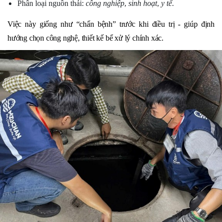
Phân loại nguồn thải:
công nghiệp
,
sinh hoạt
,
y tế
.
Việc này giống như “chẩn bệnh” trước khi điều trị - giúp định
hướng chọn công nghệ, thiết kế bể xử lý chính xác.