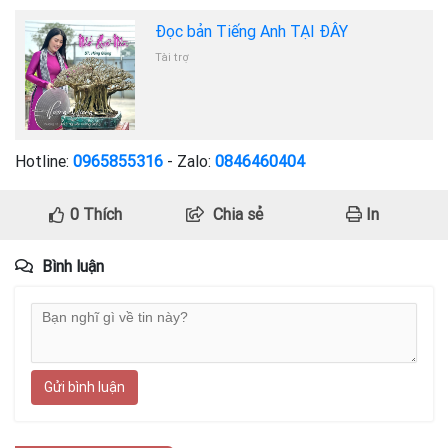
Đọc bản Tiếng Anh TẠI ĐÂY
Tài trợ
Hotline:
0965855316
- Zalo:
0846460404
0
Thích
Chia sẻ
In
Bình luận
Gửi bình luận