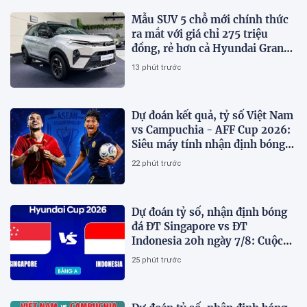
Mẫu SUV 5 chỗ mới chính thức
ra mắt với giá chỉ 275 triệu
đồng, rẻ hơn cả Hyundai Grand
i10 và Kia Morning
13 phút trước
Dự đoán kết quả, tỷ số Việt Nam
vs Campuchia - AFF Cup 2026:
Siêu máy tính nhận định bóng
đá hôm nay
22 phút trước
Dự đoán tỷ số, nhận định bóng
đá ĐT Singapore vs ĐT
Indonesia 20h ngày 7/8: Cuộc
chiến sống còn
25 phút trước