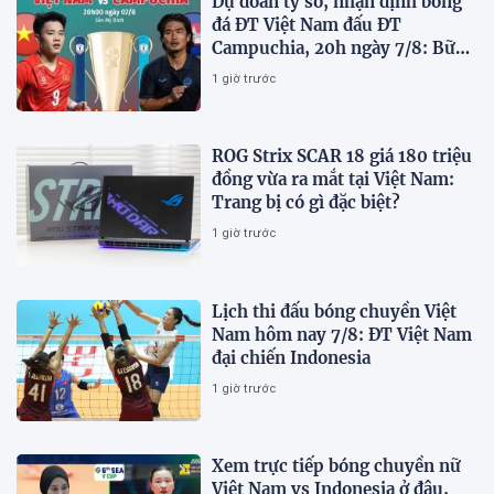
Dự đoán tỷ số, nhận định bóng
đá ĐT Việt Nam đấu ĐT
Campuchia, 20h ngày 7/8: Bữa
tiệc bàn thắng tại Mỹ Đình
1 giờ trước
ROG Strix SCAR 18 giá 180 triệu
đồng vừa ra mắt tại Việt Nam:
Trang bị có gì đặc biệt?
1 giờ trước
Lịch thi đấu bóng chuyền Việt
Nam hôm nay 7/8: ĐT Việt Nam
đại chiến Indonesia
1 giờ trước
Xem trực tiếp bóng chuyền nữ
Việt Nam vs Indonesia ở đâu,