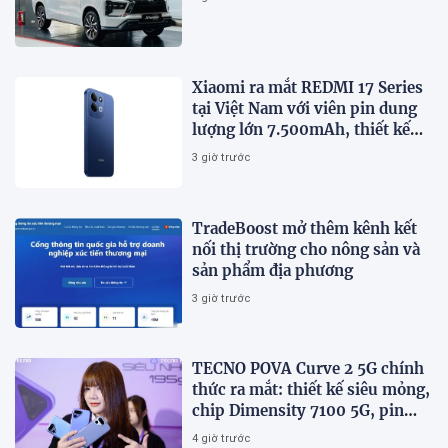
Xiaomi ra mắt REDMI 17 Series
tại Việt Nam với viên pin dung
lượng lớn 7.500mAh, thiết kế
trẻ trung, giá từ 5,5 triệu đồng
3 giờ trước
TradeBoost mở thêm kênh kết
nối thị trường cho nông sản và
sản phẩm địa phương
3 giờ trước
TECNO POVA Curve 2 5G chính
thức ra mắt: thiết kế siêu mỏng,
chip Dimensity 7100 5G, pin
8000mAh
4 giờ trước