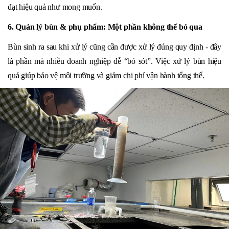
đạt hiệu quả như mong muốn.
6. Quản lý bùn & phụ phẩm: Một phần không thể bỏ qua
Bùn sinh ra sau khi xử lý cũng cần được xử lý đúng quy định - đây
là phần mà nhiều doanh nghiệp dễ “bỏ sót”. Việc xử lý bùn hiệu
quả giúp bảo vệ môi trường và giảm chi phí vận hành tổng thể.