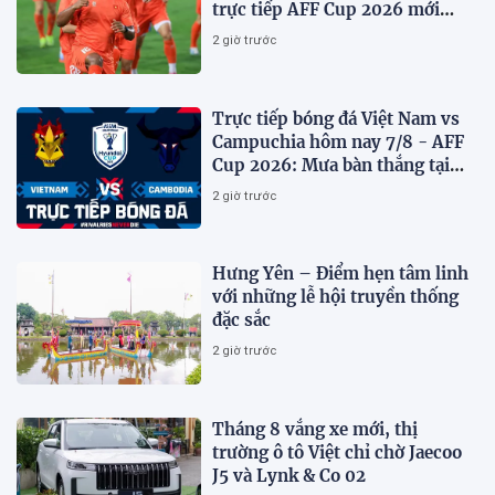
trực tiếp AFF Cup 2026 mới
nhất
2 giờ trước
Trực tiếp bóng đá Việt Nam vs
Campuchia hôm nay 7/8 - AFF
Cup 2026: Mưa bàn thắng tại
Mỹ Đình?
2 giờ trước
Hưng Yên – Điểm hẹn tâm linh
với những lễ hội truyền thống
đặc sắc
2 giờ trước
Tháng 8 vắng xe mới, thị
trường ô tô Việt chỉ chờ Jaecoo
J5 và Lynk & Co 02