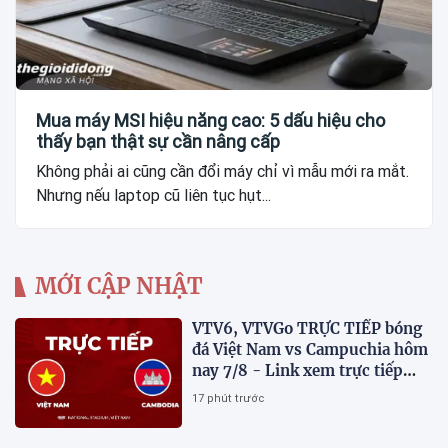
Mua máy MSI hiệu năng cao: 5 dấu hiệu cho
thấy bạn thật sự cần nâng cấp
Không phải ai cũng cần đổi máy chỉ vì mẫu mới ra mắt.
Nhưng nếu laptop cũ liên tục hụt...
MỚI CẬP NHẬT
VTV6, VTVGo TRỰC TIẾP bóng
đá Việt Nam vs Campuchia hôm
nay 7/8 - Link xem trực tiếp
AFF Cup 2026 mới nhất
17 phút trước