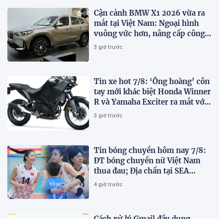
Cận cảnh BMW X1 2026 vừa ra
mắt tại Việt Nam: Ngoại hình
vuông vức hơn, nâng cấp công
nghệ
3 giờ trước
Tin xe hot 7/8: ‘Ông hoàng’ côn
tay mới khác biệt Honda Winner
R và Yamaha Exciter ra mắt với
giá hấp dẫn
3 giờ trước
Tin bóng chuyền hôm nay 7/8:
ĐT bóng chuyền nữ Việt Nam
thua đau; Địa chấn tại SEA
V.Cup 2026
4 giờ trước
Cách xử lý Gmail đầy dung