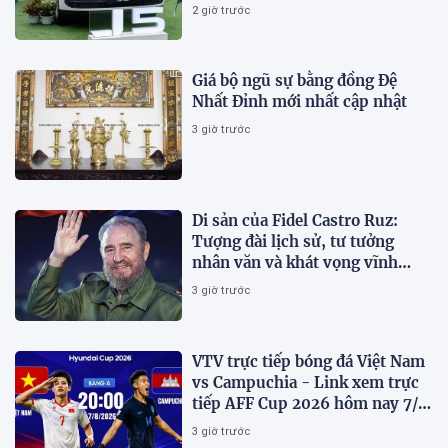
2 giờ trước
Giá bộ ngũ sự bằng đồng Đệ
Nhất Đỉnh mới nhất cập nhật
3 giờ trước
Di sản của Fidel Castro Ruz:
Tượng đài lịch sử, tư tưởng
nhân văn và khát vọng vĩnh
hằng
3 giờ trước
VTV trực tiếp bóng đá Việt Nam
vs Campuchia - Link xem trực
tiếp AFF Cup 2026 hôm nay 7/8
trên VTV6
3 giờ trước