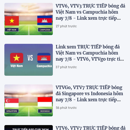
VTV6, VTV3 TRỰC TIẾP bóng đá
Việt Nam vs Campuchia hôm
nay 7/8 - Link xem trực tiếp
AFF Cup 2026 mới nhất
27 phút trước
Link xem TRỰC TIẾP bóng đá
Việt Nam vs Campuchia hôm
nay 7/8 - VTV6, VTVgo trực tiếp
AFF Cup 2026
37 phút trước
VTVGo, VTV7 TRỰC TIẾP bóng
đá Singapore vs Indonesia hôm
nay 7/8 - Link xem trực tiếp
AFF Cup 2026 mới nhất
56 phút trước
VTV6, VTV7 TRỰC TIẾP bóng đá