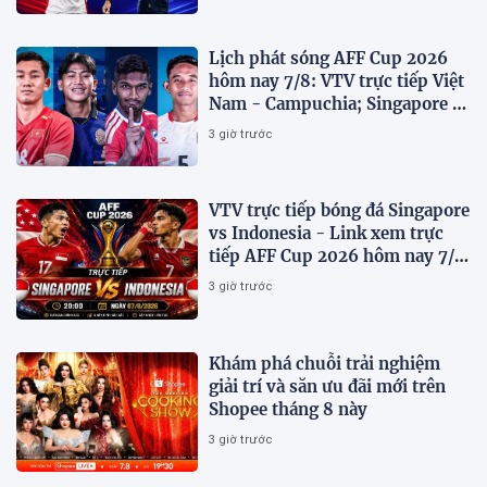
Lịch phát sóng AFF Cup 2026
hôm nay 7/8: VTV trực tiếp Việt
Nam - Campuchia; Singapore -
Indonesia
3 giờ trước
VTV trực tiếp bóng đá Singapore
vs Indonesia - Link xem trực
tiếp AFF Cup 2026 hôm nay 7/8
trên VTV7
3 giờ trước
Khám phá chuỗi trải nghiệm
giải trí và săn ưu đãi mới trên
Shopee tháng 8 này
3 giờ trước