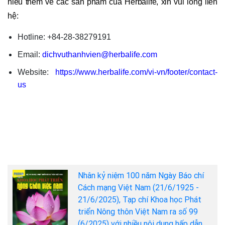
hiểu thêm về các sản phẩm của Herbalife, xin vui lòng liên
hệ:
Hotline: +84-28-38279191
Email:
dichvuthanhvien@herbalife.com
Website:
https://www.herbalife.com/vi-vn/footer/contact-
us
Nhân kỷ niệm 100 năm Ngày Báo chí
Cách mạng Việt Nam (21/6/1925 -
21/6/2025), Tạp chí Khoa học Phát
triển Nông thôn Việt Nam ra số 99
(6/2025) với nhiều nội dung hấp dẫn.