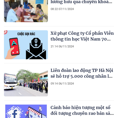
lương hưu qua chuyển khoản
đạt trên 85%
08:22 07/11/2024
Xử phạt Công ty Cổ phần Viễn
thông tin học Việt Nam 70
triệu đồng để phát sinh các
21:14 06/11/2024
cuộc gọi rác
Liên đoàn lao động TP Hà Nội
sẽ hỗ trợ 5.000 công nhân lao
động về quê đón Tết Ất Tỵ
09:14 06/11/2024
(2025)
Cảnh báo hiện tượng một số
đối tượng chuyên rao bán sản