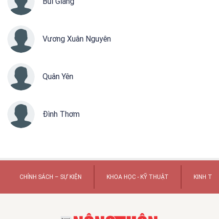
Bùi Giáng
Vương Xuân Nguyên
Quân Yên
Đình Thơm
CHÍNH SÁCH – SỰ KIỆN
KHOA HỌC - KỸ THUẬT
KINH TẾ