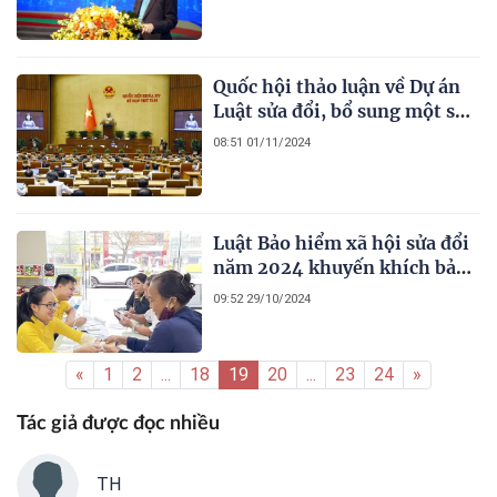
chính"
Quốc hội thảo luận về Dự án
Luật sửa đổi, bổ sung một số
điều của Luật Bảo hiểm y tế
08:51 01/11/2024
Luật Bảo hiểm xã hội sửa đổi
năm 2024 khuyến khích bảo
lưu thời gian đóng để hưởng
09:52 29/10/2024
lương hưu
«
1
2
...
18
19
20
...
23
24
»
Tác giả được đọc nhiều
TH