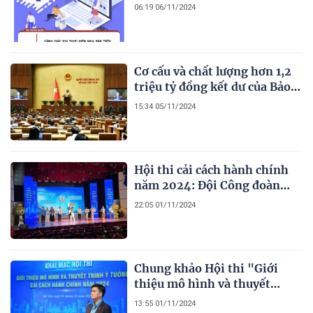
phẩm giá siêu rẻ trên các
06:19 06/11/2024
trang mạng xã hội để lừa đảo
Cơ cấu và chất lượng hơn 1,2
triệu tỷ đồng kết dư của Bảo
hiểm xã hội đang được sử
15:34 05/11/2024
dụng ra sao ?
Hội thi cải cách hành chính
năm 2024: Đội Công đoàn
Viên chức thành phố Cần Thơ
22:05 01/11/2024
đoạt giải Nhất
Chung khảo Hội thi "Giới
thiệu mô hình và thuyết
minh ý tưởng cải cách hành
13:55 01/11/2024