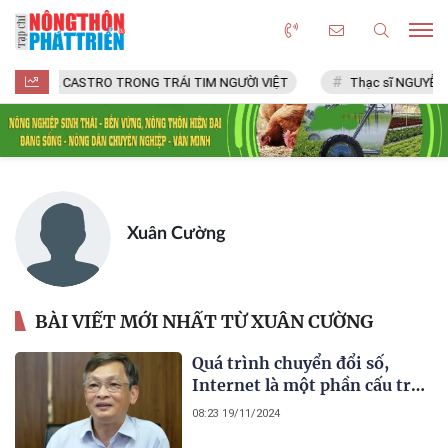
FIDEL CASTRO TRONG TRÁI TIM NGƯỜI VIỆT
Thạc sĩ NGUYỄN VĂ
Xuân Cường
BÀI VIẾT MỚI NHẤT TỪ XUÂN CƯỜNG
Quá trình chuyển đổi số,
Internet là một phần cấu trúc
thiết yếu của hạ tầng số Việt
08:23 19/11/2024
Nam