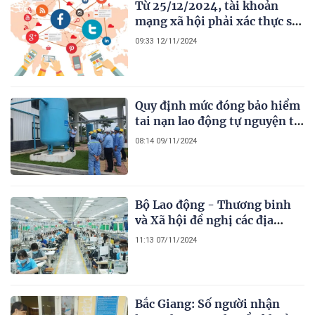
Từ 25/12/2024, tài khoản
mạng xã hội phải xác thực số
điện thoại hoặc mã số định
09:33 12/11/2024
danh cá nhân mới được phép
đăng bài
Quy định mức đóng bảo hiểm
tai nạn lao động tự nguyện từ
1/1/2025 là bao nhiêu ?
08:14 09/11/2024
Bộ Lao động - Thương binh
và Xã hội đề nghị các địa
phương sớm báo cáo thưởng
11:13 07/11/2024
Tết 2025
Bắc Giang: Số người nhận