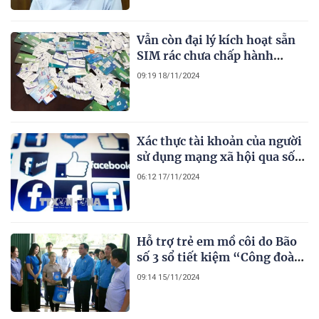
Vẫn còn đại lý kích hoạt sẵn
SIM rác chưa chấp hành
nghiêm quy định của pháp
09:19 18/11/2024
luật về quản lý thông tin thuê
bao
Xác thực tài khoản của người
sử dụng mạng xã hội qua số
điện thoại hoặc bằng số định
06:12 17/11/2024
danh
Hỗ trợ trẻ em mồ côi do Bão
số 3 sổ tiết kiệm “Công đoàn
cùng con tiếp bước”
09:14 15/11/2024