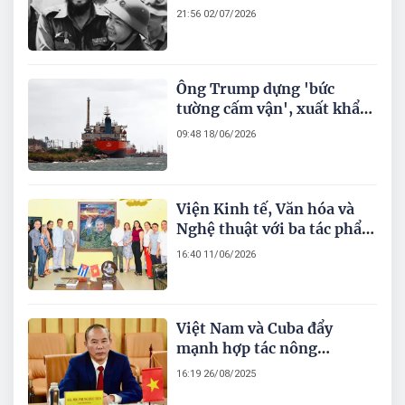
thách thức định mệnh
21:56 02/07/2026
Ông Trump dựng 'bức
tường cấm vận', xuất khẩu
từ Mỹ sang Cuba tăng gấp 3
09:48 18/06/2026
Viện Kinh tế, Văn hóa và
Nghệ thuật với ba tác phẩm
thể hiện lòng tri ân Lãnh
16:40 11/06/2026
tụ Cuba Fidel Castro Ruz
Việt Nam và Cuba đẩy
mạnh hợp tác nông
nghiệp, hướng tới an ninh
16:19 26/08/2025
lương thực