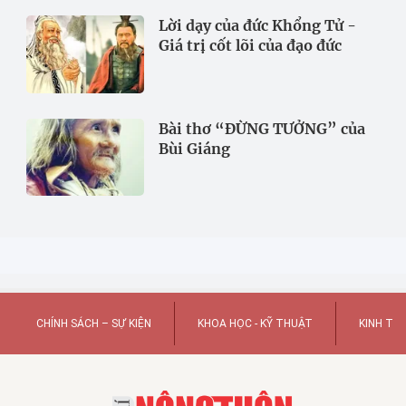
Lời dạy của đức Khổng Tử -
Giá trị cốt lõi của đạo đức
Bài thơ “ĐỪNG TƯỞNG” của
Bùi Giáng
CHÍNH SÁCH – SỰ KIỆN
KHOA HỌC - KỸ THUẬT
KINH TẾ