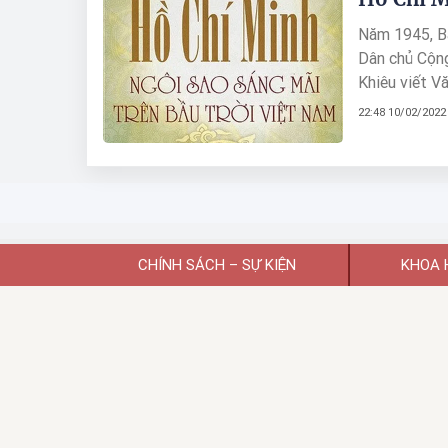
Năm 1945, Bá
Dân chủ Cộng
Khiêu viết Vă
tinh thần dâ
22:48 10/02/2022
97 tuổi đã v
nước trường 
Nam"...
CHÍNH SÁCH – SỰ KIỆN
KHOA 