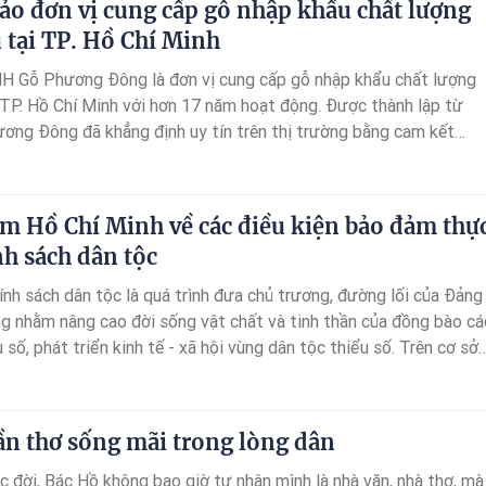
o đơn vị cung cấp gỗ nhập khẩu chất lượng
 tại TP. Hồ Chí Minh
H Gỗ Phương Đông là đơn vị cung cấp gỗ nhập khẩu chất lượng
 TP. Hồ Chí Minh với hơn 17 năm hoạt động. Được thành lập từ
ơng Đông đã khẳng định uy tín trên thị trường bằng cam kết
- Dịch vụ - Giá cả”, luôn mang đến cho khách hàng những dòng gỗ
ẩn quốc tế.
m Hồ Chí Minh về các điều kiện bảo đảm thự
nh sách dân tộc
ính sách dân tộc là quá trình đưa chủ trương, đường lối của Đảng
g nhằm nâng cao đời sống vật chất và tinh thần của đồng bào cá
 số, phát triển kinh tế - xã hội vùng dân tộc thiểu số. Trên cơ sở
ư tưởng Hồ Chí Minh về chính sách dân tộc, bài viết làm rõ các
o đảm thực hiện chính sách dân tộc theo quan điểm Hồ Chí Minh.
n thơ sống mãi trong lòng dân
c đời, Bác Hồ không bao giờ tự nhận mình là nhà văn, nhà thơ, mà