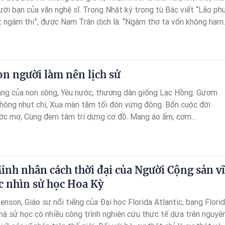
ười bạn của văn nghệ sĩ. Trong Nhật ký trong tù Bác viết “Lão ph
t ngâm thi”, được Nam Trân dịch là: “Ngâm thơ ta vốn không ham”
có nghĩa là Người không yêu thích văn học, nghệ thuật.
n người làm nên lịch sử
áng của non sông, Yêu nước, thương dân giống Lạc Hồng. Gươm
không nhụt chí, Xua màn tăm tối đón vừng đông. Bốn cuộc đời
c mơ, Cùng đem tâm trí dựng cơ đồ. Mang áo ấm, cơm...
inh nhân cách thời đại của Người Cộng sản vĩ
óc nhìn sử học Hoa Kỳ
nson, Giáo sư nổi tiếng của Đại học Florida Atlantic, bang Florid
nhà sử học có nhiều công trình nghiên cứu thực tế dựa trên nguyê