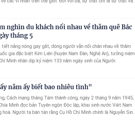
về các vĩ nhân trên thế giới. Đối với bà, sự thật chỉ là sự thật và
sự đánh tráo bằng những lời đồn thổi. Những công trình nghiên
 nhân của bà luôn tạo được niềm tin của giới sử học.
m nghìn du khách nối nhau về thăm quê Bác
ày tháng 5
 tiết nắng nóng gay gắt, dòng người vẫn nối chân nhau về thăm
Quốc gia đặc biệt Kim Liên (huyện Nam Đàn, Nghệ An), tưởng niệm
Chí Minh nhân dịp kỷ niệm 133 năm ngày sinh của Người.
y năm ấy biết bao nhiêu tình"
ng, Cách mạng tháng Tám thành công, ngày 2 tháng 9 năm 1945,
Chía Minh đọc bản Tuyên ngôn Độc lập, khai sinh nước Việt Nam
 hoà. Người ta bàn tán rằng Cụ Hồ Chí Minh chính là Nguyễn Sin
Trù bán tín bán nghi. Bèn đề nghị Bà Nguyễn Thị Thanh (1884 –
danh là Bạch Liên, một chiến sỹ cách mạng, đã từng bị thực dân