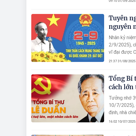
09:10 01/09/2025
Độc lập - Tự 
Tuyên ng
nguyên m
Nhân kỷ niệ
2/9/2025), c
vĩ đại được 
2/9/1945.
21:37 31/08/2025
Tổng Bí 
cách lớn
Tưởng nhớ 3
10/7/2025), 
định, nhà chi
của Cách mạ
16:02 10/07/2025