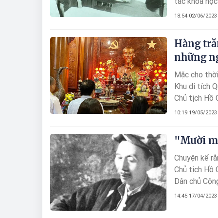
tắc khoa học 
không hề có 
18:54 02/06/2023
cứu về các vĩ
Hàng tră
những ng
Mặc cho thời
Khu di tích 
Chủ tịch Hồ 
10:19 19/05/2023
"Mười mấ
Chuyện kể rằ
Chủ tịch Hồ 
Dân chủ Cộng
Cung – Nguyễn Tất Thành - Nguyễn Ái Quốc, bà con quê nội làng Kim Liên, quê
14:45 17/04/2023
ngoại Hoàng 
1954), biệt 