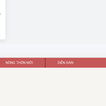
ũ
u
t
NÔNG THÔN MỚI
DIỄN ĐÀN