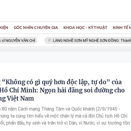
KIỆN
GÓC NHÌN CHUYÊN GIA
KHOA HỌC - KỸ THUẬT
KINH TẾ
GUYỄN VĂN CHÍ
LÀNG NGHỀ SƠN MỸ NGHỆ SƠN ĐỒNG: Thành viên Mạ
 “Không có gì quý hơn độc lập, tự do" của
 Hồ Chí Minh: Ngọn hải đăng soi đường cho
ng Việt Nam
m 80 năm Cách mạng Tháng Tám và Quốc khánh (2/9/1945 -
húng ta cùng tìm hiểu về một chân lý mà cả đời Chủ tịch Hồ Chí
i, phấn đấu, hy sinh và trăn trở vì Dân, vì Nước, vì sự trường tồn
à sự tiến bộ của Nhân loại. Đó là chân lý: “Không có gì quý hơn