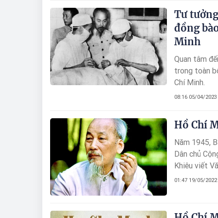
Pháp bắt gia
Tư tưởng
đồng bào
Minh
Quan tâm đến
trong toàn b
Chí Minh.
08:16 05/04/2023
Hồ Chí M
Năm 1945, Bá
Dân chủ Cộng
Khiêu viết Vă
tinh thần dâ
01:47 19/05/2022
97 tuổi đã v
nước trường 
Nam"...
Hồ Chí M