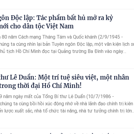
do”.
ôn Độc lập: Tác phẩm bất hủ mở ra kỷ
ới cho dân tộc Việt Nam
m 80 năm Cách mạng Tháng Tám và Quốc khánh (2/9/1945 -
húng ta cùng nhìn lại bản Tuyên ngôn Độc lập, một văn kiện lịch 
Chủ tịch Hồ Chí Minh đọc tại Quảng trường Ba Đình vào ngày
thư Lê Duẩn: Một trí tuệ siêu việt, một nhân
 trong thời đại Hồ Chí Minh!
9 năm ngày mất của Tổng Bí thư Lê Duẩn (10/7/1986 -
chúng ta cùng bồi hồi xúc động nhớ về nhà lãnh đạo chính trị kiên
ến lược xuất sắc, nhà tổ chức tài năng, nhà tư tưởng chính trị lớn
ng Việt Nam.