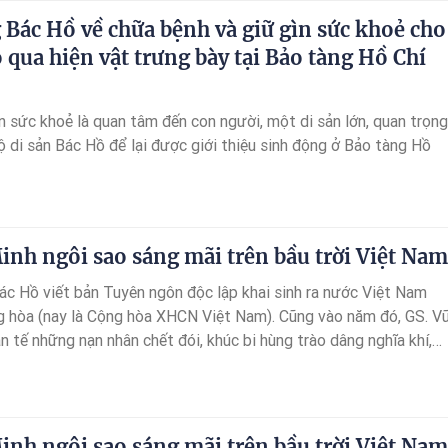
m tù tội năm lần bảy lượt, đi Hà Nội tìm hiểu thực hư ra sao?
 Bác Hồ về chữa bệnh và giữ gìn sức khoẻ cho
 qua hiện vật trưng bày tại Bảo tàng Hồ Chí
 sức khoẻ là quan tâm đến con người, một di sản lớn, quan trọng
ộ di sản Bác Hồ để lại được giới thiệu sinh động ở Bảo tàng Hồ
inh ngôi sao sáng mãi trên bầu trời Việt Nam
c Hồ viết bản Tuyên ngôn độc lập khai sinh ra nước Việt Nam
 hòa (nay là Cộng hòa XHCN Việt Nam). Cũng vào năm đó, GS. V
n tế những nạn nhân chết đói, khúc bi hùng trào dâng nghĩa khí,
n tộc, chủ nghĩa nhân văn của dân tộc Việt Nam...Năm GS. Vũ Khiê
iết về 79 mùa xuân Bác Hồ đã dâng hiến trọn vẹn cho non sông Đấ
tồn với tựa đề "Hồ Chí Minh ngôi sao sáng mãi trên bầu trời Việt
inh ngôi sao sáng mãi trên bầu trời Việt Nam