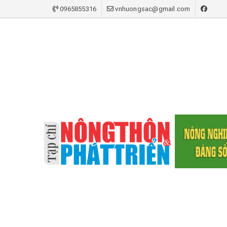
0965855316
vnhuongsac@gmail.com