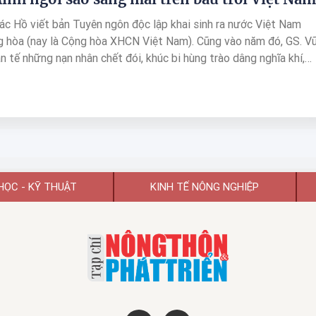
c Hồ viết bản Tuyên ngôn độc lập khai sinh ra nước Việt Nam
 hòa (nay là Cộng hòa XHCN Việt Nam). Cũng vào năm đó, GS. V
n tế những nạn nhân chết đói, khúc bi hùng trào dâng nghĩa khí,
n tộc, chủ nghĩa nhân văn của dân tộc Việt Nam...Năm GS. Vũ Khiê
iết về 79 mùa xuân Bác Hồ đã dâng hiến trọn vẹn cho non sông Đấ
tồn với tựa đề "Hồ Chí Minh ngôi sao sáng mãi trên bầu trời Việt
HỌC - KỸ THUẬT
KINH TẾ NÔNG NGHIỆP