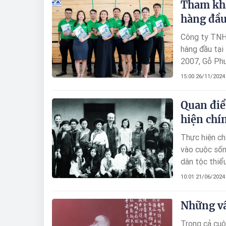
Tham khả
hàng đầu
Công ty TNH
hàng đầu tại
2007, Gỗ Phư
“Chất lượng 
15:00 26/11/2024
đạt tiêu chu
Quan điể
hiện chí
Thực hiện ch
vào cuộc sốn
dân tộc thiểu
nghiên cứu t
10:01 21/06/2024
điều kiện bả
Những vầ
Trong cả cuộ