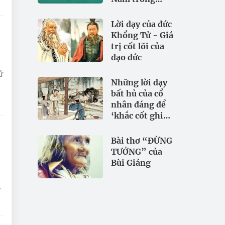
đảm bảo an
ninh nguồn
Lời dạy của đức
nước
Khổng Tử - Giá
trị cốt lõi của
đạo đức
sử
Những lời dạy
bất hủ của cổ
nhân đáng để
‘khắc cốt ghi
tâm
Bài thơ “ĐỪNG
TƯỞNG” của
Bùi Giáng