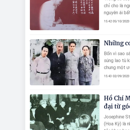
chỉ cho là ng
nguyên ái bấ
nhưng không 
15:42 05/10/2023
Những co
Bốn vì sao s
súng lao tù 
chung một ướ
15:43 02/09/2023
Hồ Chí M
đại từ g
Josephine Ste
(Hoa Kỳ) là 