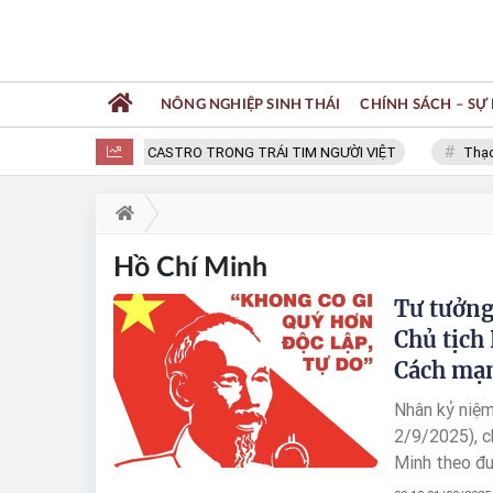
NÔNG NGHIỆP SINH THÁI
CHÍNH SÁCH – SỰ 
FIDEL CASTRO TRONG TRÁI TIM NGƯỜI VIỆT
Thạc sĩ N
Hồ Chí Minh
Tư tưởng
Chủ tịch
Cách mạ
Nhân kỷ niệ
2/9/2025), c
Minh theo đuổ
của Dân tộc v