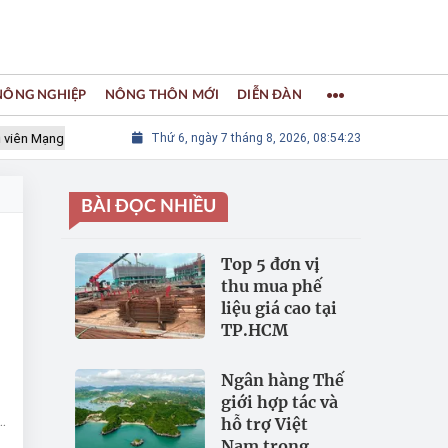
 NÔNG NGHIỆP
NÔNG THÔN MỚI
DIỄN ĐÀN
ng lưới các Thành phố Thủ công sáng tạo Thế giới
Thứ 6, ngày 7 tháng 8, 2026, 08:54:24
LÀNG NGHỀ K
BÀI ĐỌC NHIỀU
Top 5 đơn vị
thu mua phế
liệu giá cao tại
TP.HCM
Ngân hàng Thế
giới hợp tác và
hỗ trợ Việt
Nam trong