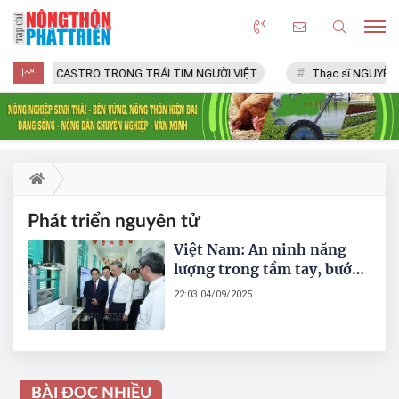
FIDEL CASTRO TRONG TRÁI TIM NGƯỜI VIỆT
Thạc sĩ NGUYỄN 
Phát triển nguyên tử
Việt Nam: An ninh năng
lượng trong tầm tay, bước
đột phá từ năng lượng
22:03 04/09/2025
nguyên tử
BÀI ĐỌC NHIỀU