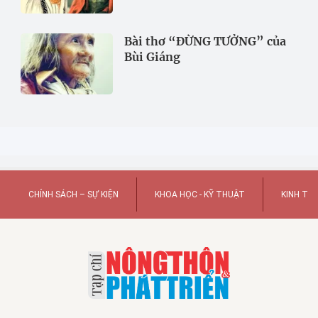
Bài thơ “ĐỪNG TƯỞNG” của
Bùi Giáng
CHÍNH SÁCH – SỰ KIỆN
KHOA HỌC - KỸ THUẬT
KINH TẾ