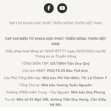
TẠP CHÍ KHOA HỌC PHÁT TRIỂN NÔNG THÔN VIỆT NAM
TẠP CHÍ ĐIỆN TỬ KHOA HỌC PHÁT TRIỂN NÔNG THÔN VIỆT
NAM
Giấy phép hoạt động số 74/GP-BTTTT ngày 26/01/2022 của Bộ
Thông tin và Truyền thông
TỔNG BIÊN TẬP:
GS.TSKH Trần Duy Quý
Chủ tịch HĐBT:
PGS.TS.VS Đào Thế Anh
Các Phó Tổng Biên tập:
Nhà báo Phí Văn Điển; TS. Lê Thành Ý
Tổng Thư ký:
Nhà báo Vương Xuân Nguyên
Trưởng VPĐD miền Trung - Tây Nguyên:
Nhà báo Duy Phong
Trụ sở:
Nhà số 01 Ngõ 186, đường Trần Duy Hưng, Cầu Giấy,
Hà Nội