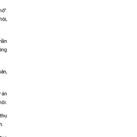
mô".
hội,
hần
đồng
hân,
ự án
hội.
 thu
h.