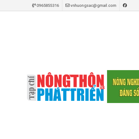
0965855316
vnhuongsac@gmail.com