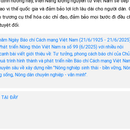
 định hướng này, Viện Năng lượng nguyên tử Việt Nam sẽ tiếp
o vị thế quốc gia và đảm bảo lợi ích lâu dài cho người dân.
n trương cụ thể hóa các chỉ đạo, đảm bảo mọi bước đi đều c
tuyệt đối.
năm Ngày Báo chí Cách mạng Việt Nam (21/6/1925 - 21/6/2025)
hát triển Nông thôn Việt Nam ra số 99 (6/2025) với nhiều nội
cạnh bài viết giới thiệu về: Tư tưởng, phong cách báo chí của Chủ
Quá trình hình thành và phát triển nền Báo chí Cách mạng Việt Na
chuyên sâu về xây dựng nền "Nông nghiệp sinh thái - bền vững, Nô
ng sống, Nông dân chuyên nghiệp - văn minh".
h TẠI ĐÂY