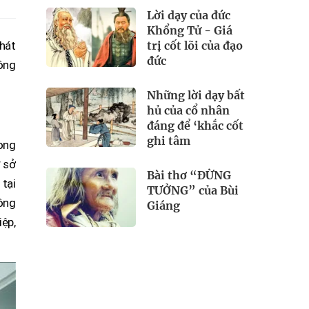
Lời dạy của đức
Khổng Tử - Giá
trị cốt lõi của đạo
hát
đức
ông
Những lời dạy bất
hủ của cổ nhân
đáng để ‘khắc cốt
ghi tâm
ong
ơ sở
Bài thơ “ĐỪNG
 tại
TƯỞNG” của Bùi
công
Giáng
iệp,