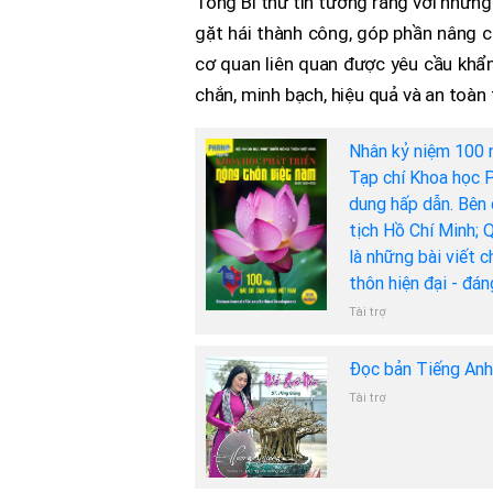
Tổng Bí thư tin tưởng rằng với những
gặt hái thành công, góp phần nâng ca
cơ quan liên quan được yêu cầu khẩ
chắn, minh bạch, hiệu quả và an toàn 
Nhân kỷ niệm 100 
Tạp chí Khoa học P
dung hấp dẫn. Bên 
tịch Hồ Chí Minh; 
là những bài viết 
thôn hiện đại - đá
Tài trợ
Đọc bản Tiếng An
Tài trợ