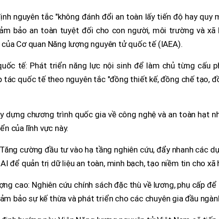
ịnh nguyên tắc "không đánh đổi an toàn lấy tiến độ hay quy 
đảm bảo an toàn tuyệt đối cho con người, môi trường và xã 
 của Cơ quan Năng lượng nguyên tử quốc tế (IAEA).
uốc tế: Phát triển năng lực nội sinh để làm chủ từng cấu p
 tác quốc tế theo nguyên tắc "đồng thiết kế, đồng chế tạo, 
ây dựng chương trình quốc gia về công nghệ và an toàn hạt n
iển của lĩnh vực này.
: Tăng cường đầu tư vào hạ tầng nghiên cứu, đẩy nhanh các d
 để quản trị dữ liệu an toàn, minh bạch, tạo niềm tin cho xã 
ượng cao: Nghiên cứu chính sách đặc thù về lương, phụ cấp để
Đảm bảo sự kế thừa và phát triển cho các chuyên gia đầu ngàn