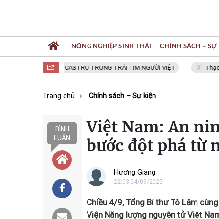
NÔNG NGHIỆP SINH THÁI
CHÍNH SÁCH – SỰ 
FIDEL CASTRO TRONG TRÁI TIM NGƯỜI VIỆT
Thạc sĩ NGU
Trang chủ
Chính sách – Sự kiện
Việt Nam: An nin
BÌNH
LUẬN
bước đột phá từ 
Hương Giang
22:03 04/09/2025
Chiều 4/9, Tổng Bí thư Tô Lâm cùng
Viện Năng lượng nguyên tử Việt Na