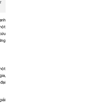
t
ạnh
một
 cứu
ững
 một
gia,
 đại
iải