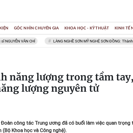
KIỆN
GÓC NHÌN CHUYÊN GIA
KHOA HỌC - KỸ THUẬT
KINH TẾ
YỄN VĂN CHÍ
LÀNG NGHỀ SƠN MỸ NGHỆ SƠN ĐỒNG: Thành viên Mạng 
h năng lượng trong tầm tay
năng lượng nguyên tử
 Đoàn công tác Trung ương đã có buổi làm việc quan trọng t
m (Bộ Khoa học và Công nghệ).