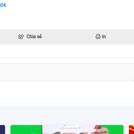
404
Chia sẻ
In