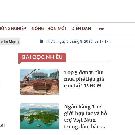
 NÔNG NGHIỆP
NÔNG THÔN MỚI
DIỄN ĐÀN
lưới các Thành phố Thủ công sáng tạo Thế giới
Thứ 5, ngày 6 tháng 8, 2026, 23:17:15
LÀNG NGHỀ KHẢM
BÀI ĐỌC NHIỀU
Top 5 đơn vị thu
,
mua phế liệu giá
cao tại TP.HCM
Ngân hàng Thế
giới hợp tác và hỗ
trợ Việt Nam
ại
trong đảm bảo an
ninh nguồn nước