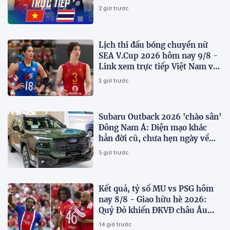
2026 mới nhất
2 giờ trước
Lịch thi đấu bóng chuyền nữ
SEA V.Cup 2026 hôm nay 9/8 -
Link xem trực tiếp Việt Nam vs
Thái Lan
3 giờ trước
Subaru Outback 2026 'chào sân'
Đông Nam Á: Diện mạo khác
hẳn đời cũ, chưa hẹn ngày về
Việt Nam
5 giờ trước
Kết quả, tỷ số MU vs PSG hôm
nay 8/8 - Giao hữu hè 2026:
Quỷ Đỏ khiến ĐKVĐ châu Âu
toát mồ hôi
14 giờ trước