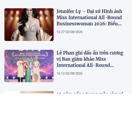
Jennifer Ly – Đại sứ Hình ảnh
Miss International All-Round
Businesswoman 2026: Biểu
tượng của nhan sắc, trí tuệ và
16:27 02/08/2026
bản lĩnh
Lê Phan ghi dấu ấn trên cương
vị Ban giám khảo Miss
International All-Round
Businesswoman 2026: Thanh
16:12 02/08/2026
lịch, trí tuệ và lan tỏa giá trị của
người phụ nữ hiện đại
10 năm sống trong mặc cảm vì
căn bệnh tưởng lây nhiễm
22:17 01/08/2026