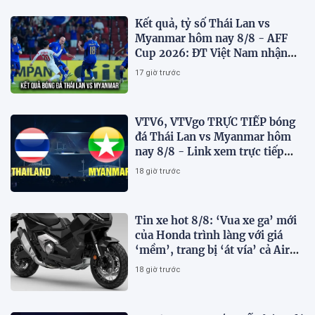
Kết quả, tỷ số Thái Lan vs
Myanmar hôm nay 8/8 - AFF
Cup 2026: ĐT Việt Nam nhận
tin vui
17 giờ trước
VTV6, VTVgo TRỰC TIẾP bóng
đá Thái Lan vs Myanmar hôm
nay 8/8 - Link xem trực tiếp
AFF Cup 2026 mới nhất
18 giờ trước
Tin xe hot 8/8: ‘Vua xe ga’ mới
của Honda trình làng với giá
‘mềm’, trang bị ‘át vía’ cả Air
Blade và SH
18 giờ trước