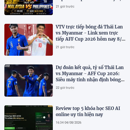
trên VTV7
21 giờ trước
VTV trực tiếp bóng đá Thái Lan
vs Myanmar - Link xem trực
tiếp AFF Cup 2026 hôm nay 8/8
trên VTV6
21 giờ trước
Dự đoán kết quả, tỷ số Thái Lan
vs Myanmar - AFF Cup 2026:
Siêu máy tính nhận định bóng
đá hôm nay 8/8
22 giờ trước
Review top 5 khóa học SEO AI
online uy tín hiện nay
16:34 04/08/2026