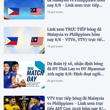
đá Malaysia vs Philippines hôm
nay 8/8 - Link xem trực tiếp
AFF Cup 2026 mới nhất
19 giờ trước
Link xem TRỰC TIẾP bóng đá
Malaysia vs Philippines hôm
nay 8/8 - VTV6, VTV7 trực tiếp
AFF Cup 2026
19 giờ trước
Dự đoán tỷ số, nhận định bóng
đá ĐT Thái Lan vs ĐT Myanmar
20h ngày 8/8: Định đoạt ngôi
đầu bảng
20 giờ trước
VTV trực tiếp bóng đá Malaysia
vs Philippines - Link xem trực
tiếp AFF Cup 2026 hôm nay 8/8