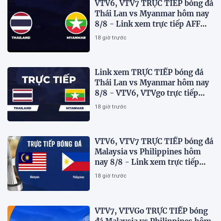
VTV6, VTV7 TRỰC TIẾP bóng đá
Thái Lan vs Myanmar hôm nay
8/8 - Link xem trực tiếp AFF
Cup 2026 mới nhất
18 giờ trước
Link xem TRỰC TIẾP bóng đá
Thái Lan vs Myanmar hôm nay
8/8 - VTV6, VTVgo trực tiếp
AFF Cup 2026
18 giờ trước
VTV6, VTV7 TRỰC TIẾP bóng đá
Malaysia vs Philippines hôm
nay 8/8 - Link xem trực tiếp
AFF Cup 2026 mới nhất
18 giờ trước
VTV7, VTVGo TRỰC TIẾP bóng