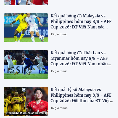
Kết quả bóng đá Malaysia vs
Philippines hôm nay 8/8 - AFF
Cup 2026: ĐT Việt Nam xác
định đối thủ
15 giờ trước
Kết quả bóng đá Thái Lan vs
Myanmar hôm nay 8/8 - AFF
Cup 2026: ĐT Việt Nam nhận
'chiến thư'
15 giờ trước
Kết quả, tỷ số Malaysia vs
Philippines hôm nay 8/8 - AFF
Cup 2026: Đối thủ của ĐT Việt
Nam lộ diện
16 giờ trước