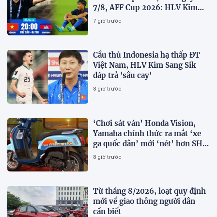
7/8, AFF Cup 2026: HLV Kim
Sang-sik tiết lộ kế hoạch nhân
7 giờ trước
sự
Cầu thủ Indonesia hạ thấp ĐT
Việt Nam, HLV Kim Sang Sik
đáp trả 'sâu cay'
8 giờ trước
‘Chơi sát ván’ Honda Vision,
Yamaha chính thức ra mắt ‘xe
ga quốc dân’ mới ‘nét’ hơn SH
Mode, giá rẻ chỉ 34 triệu đồng
8 giờ trước
Từ tháng 8/2026, loạt quy định
mới về giao thông người dân
cần biết