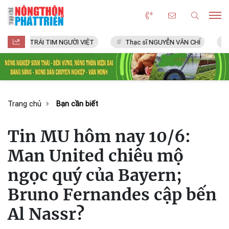
I TIM NGƯỜI VIỆT
Thạc sĩ NGUYỄN VĂN CHÍ
LÀNG NGHỀ 
Trang chủ
Bạn cần biết
Tin MU hôm nay 10/6:
Man United chiêu mộ
ngọc quý của Bayern;
Bruno Fernandes cập bến
Al Nassr?