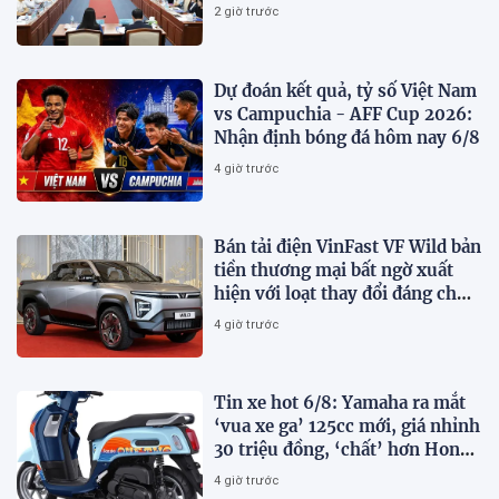
2 giờ trước
Dự đoán kết quả, tỷ số Việt Nam
vs Campuchia - AFF Cup 2026:
Nhận định bóng đá hôm nay 6/8
4 giờ trước
Bán tải điện VinFast VF Wild bản
tiền thương mại bất ngờ xuất
hiện với loạt thay đổi đáng chú
ý
4 giờ trước
Tin xe hot 6/8: Yamaha ra mắt
‘vua xe ga’ 125cc mới, giá nhỉnh
30 triệu đồng, ‘chất’ hơn Honda
Vision và SH Mode
4 giờ trước