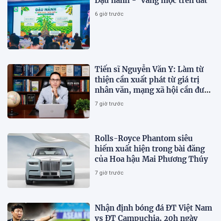
Đậu nành - ‘vàng mọc trên đất’
6 giờ trước
Tiến sĩ Nguyễn Văn Y: Làm từ
thiện cần xuất phát từ giá trị
nhân văn, mạng xã hội cần được
sử dụng bằng văn hóa và trách
7 giờ trước
nhiệm
Rolls-Royce Phantom siêu
hiếm xuất hiện trong bài đăng
của Hoa hậu Mai Phương Thúy
7 giờ trước
Nhận định bóng đá ĐT Việt Nam
vs ĐT Campuchia, 20h ngày