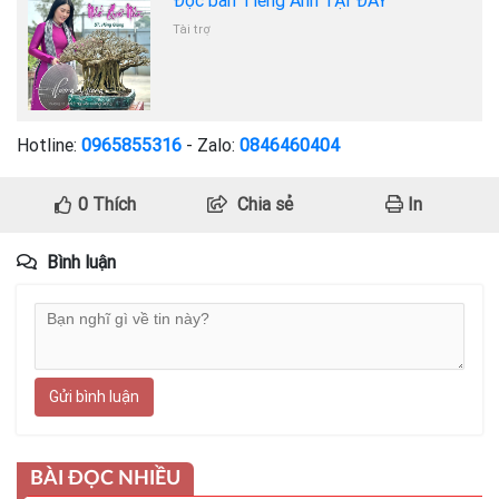
Đọc bản Tiếng Anh TẠI ĐÂY
Tài trợ
Hotline:
0965855316
- Zalo:
0846460404
0
Thích
Chia sẻ
In
Bình luận
Gửi bình luận
BÀI ĐỌC NHIỀU