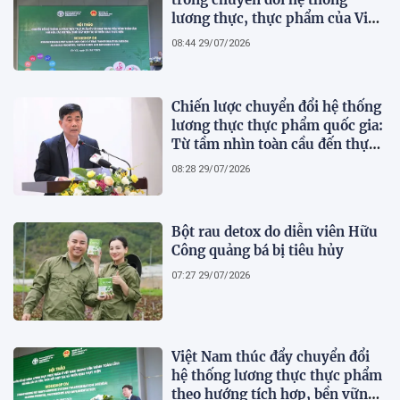
lương thực, thực phẩm của Việt
Nam theo FAO Roadmap
08:44 29/07/2026
Chiến lược chuyển đổi hệ thống
lương thực thực phẩm quốc gia:
Từ tầm nhìn toàn cầu đến thực
tiễn hành động của Việt Nam
08:28 29/07/2026
Bột rau detox do diễn viên Hữu
Công quảng bá bị tiêu hủy
07:27 29/07/2026
Việt Nam thúc đẩy chuyển đổi
hệ thống lương thực thực phẩm
theo hướng tích hợp, bền vững