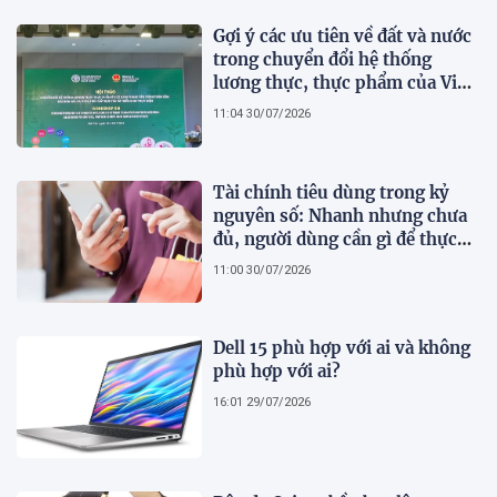
Gợi ý các ưu tiên về đất và nước
trong chuyển đổi hệ thống
lương thực, thực phẩm của Việt
Nam theo FAO Roadmap
11:04 30/07/2026
Tài chính tiêu dùng trong kỷ
nguyên số: Nhanh nhưng chưa
đủ, người dùng cần gì để thực
sự an tâm?
11:00 30/07/2026
Dell 15 phù hợp với ai và không
phù hợp với ai?
16:01 29/07/2026