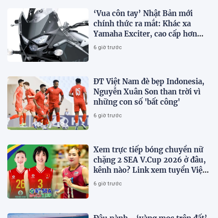
‘Vua côn tay’ Nhật Bản mới
chính thức ra mắt: Khác xa
Yamaha Exciter, cao cấp hơn
Honda Winner R, giá rẻ so với
6 giờ trước
trang bị
ĐT Việt Nam đè bẹp Indonesia,
Nguyễn Xuân Son than trời vì
những con số 'bất công'
6 giờ trước
Xem trực tiếp bóng chuyền nữ
chặng 2 SEA V.Cup 2026 ở đâu,
kênh nào? Link xem tuyển Việt
Nam thi đấu
6 giờ trước