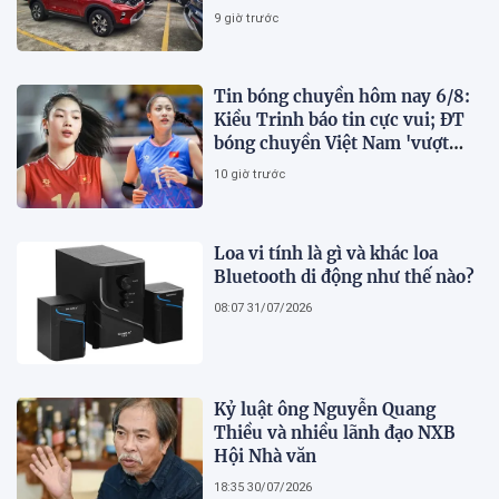
9 giờ trước
Tin bóng chuyền hôm nay 6/8:
Kiều Trinh báo tin cực vui; ĐT
bóng chuyền Việt Nam 'vượt
mặt' Thái Lan
10 giờ trước
Loa vi tính là gì và khác loa
Bluetooth di động như thế nào?
08:07 31/07/2026
Kỷ luật ông Nguyễn Quang
Thiều và nhiều lãnh đạo NXB
Hội Nhà văn
18:35 30/07/2026