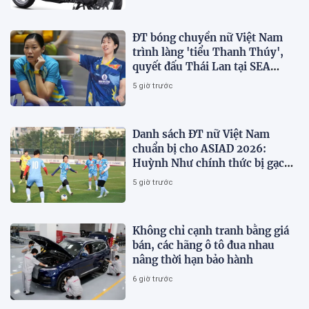
ĐT bóng chuyền nữ Việt Nam
trình làng 'tiểu Thanh Thúy',
quyết đấu Thái Lan tại SEA
V.Cup 2026
5 giờ trước
Danh sách ĐT nữ Việt Nam
chuẩn bị cho ASIAD 2026:
Huỳnh Như chính thức bị gạch
tên
5 giờ trước
Không chỉ cạnh tranh bằng giá
bán, các hãng ô tô đua nhau
nâng thời hạn bảo hành
6 giờ trước