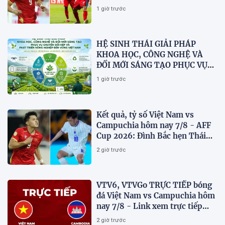
dừng bước
1 giờ trước
HỆ SINH THÁI GIẢI PHÁP
KHOA HỌC, CÔNG NGHỆ VÀ
ĐỔI MỚI SÁNG TẠO PHỤC VỤ
CHUYỂN ĐỔI KÉP VÀ PHÁT
1 giờ trước
TRIỂN NÔNG NGHIỆP BỀN
VỮNG VIỆT NAM
Kết quả, tỷ số Việt Nam vs
Campuchia hôm nay 7/8 - AFF
Cup 2026: Đình Bắc hẹn Thái
Lan ở chung kết?
2 giờ trước
VTV6, VTVGo TRỰC TIẾP bóng
đá Việt Nam vs Campuchia hôm
nay 7/8 - Link xem trực tiếp
AFF Cup 2026 mới nhất
2 giờ trước