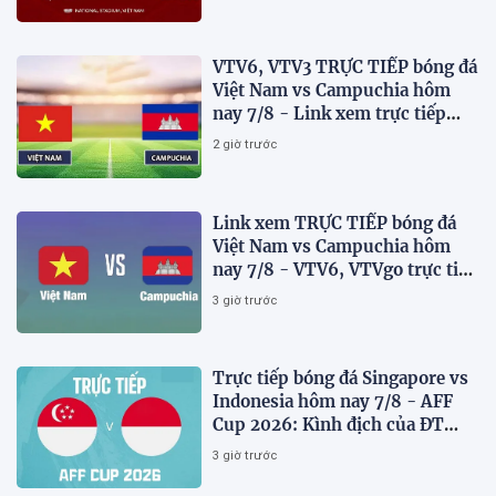
VTV6, VTV3 TRỰC TIẾP bóng đá
Việt Nam vs Campuchia hôm
nay 7/8 - Link xem trực tiếp
AFF Cup 2026 mới nhất
2 giờ trước
Link xem TRỰC TIẾP bóng đá
Việt Nam vs Campuchia hôm
nay 7/8 - VTV6, VTVgo trực tiếp
AFF Cup 2026
3 giờ trước
Trực tiếp bóng đá Singapore vs
Indonesia hôm nay 7/8 - AFF
Cup 2026: Kình địch của ĐT
Việt Nam thua đau?
3 giờ trước