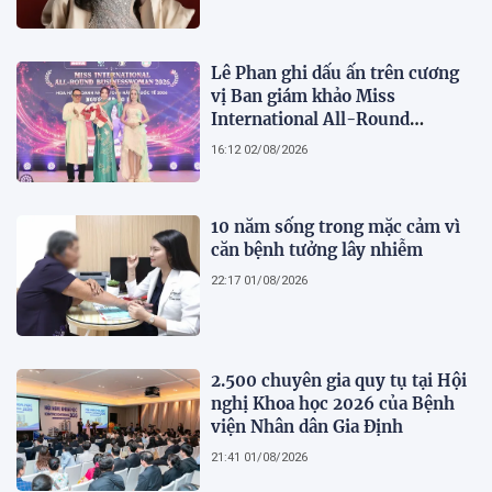
bản lĩnh
Lê Phan ghi dấu ấn trên cương
vị Ban giám khảo Miss
International All-Round
Businesswoman 2026: Thanh
16:12 02/08/2026
lịch, trí tuệ và lan tỏa giá trị của
người phụ nữ hiện đại
10 năm sống trong mặc cảm vì
căn bệnh tưởng lây nhiễm
22:17 01/08/2026
2.500 chuyên gia quy tụ tại Hội
nghị Khoa học 2026 của Bệnh
viện Nhân dân Gia Định
21:41 01/08/2026