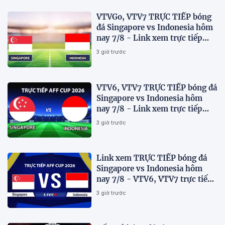
VTVGo, VTV7 TRỰC TIẾP bóng
đá Singapore vs Indonesia hôm
nay 7/8 - Link xem trực tiếp
AFF Cup 2026 mới nhất
3 giờ trước
VTV6, VTV7 TRỰC TIẾP bóng đá
Singapore vs Indonesia hôm
nay 7/8 - Link xem trực tiếp
AFF Cup 2026 mới nhất
3 giờ trước
Link xem TRỰC TIẾP bóng đá
Singapore vs Indonesia hôm
nay 7/8 - VTV6, VTV7 trực tiếp
AFF Cup 2026
3 giờ trước