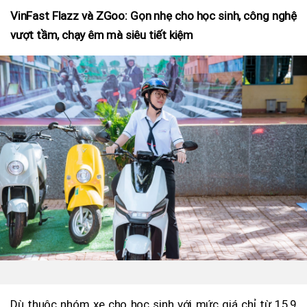
VinFast Flazz và ZGoo: Gọn nhẹ cho học sinh, công nghệ
vượt tầm, chạy êm mà siêu tiết kiệm
Dù thuộc nhóm xe cho học sinh với mức giá chỉ từ 15,9