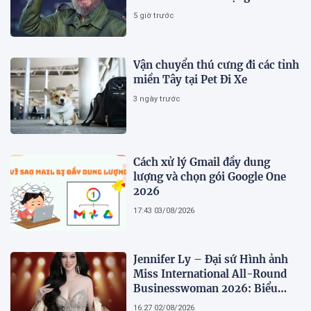
hằng
5 giờ trước
Vận chuyển thú cưng đi các tỉnh
miền Tây tại Pet Đi Xe
3 ngày trước
Cách xử lý Gmail đầy dung
lượng và chọn gói Google One
2026
17:43 03/08/2026
Jennifer Ly – Đại sứ Hình ảnh
Miss International All-Round
Businesswoman 2026: Biểu
tượng của nhan sắc, trí tuệ và
16:27 02/08/2026