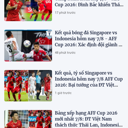
Cup 2026: Đình Bắc khiến Thái
Lan run sợ
17 phút trước
Kết quả bóng đá Singapore vs
Indonesia hôm nay 7/8 - AFF
Cup 2026: Xác định đội giành vé
Bán kết
48 phút trước
Kết quả, tỷ số Singapore vs
Indonesia hôm nay 7/8 AFF Cup
2026: Bại tướng của ĐT Việt
nam dừng bước sớm
1 giờ trước
Bảng xếp hạng AFF Cup 2026
mới nhất 7/8: ĐT Việt Nam
thách thức Thái Lan, Indonesia