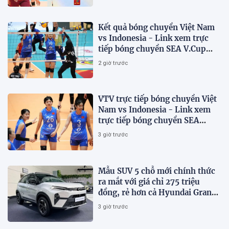
Kết quả bóng chuyền Việt Nam
vs Indonesia - Link xem trực
tiếp bóng chuyền SEA V.Cup
2026 trên VTV
2 giờ trước
VTV trực tiếp bóng chuyền Việt
Nam vs Indonesia - Link xem
trực tiếp bóng chuyền SEA
V.Cup 2026 hôm nay 7/8
3 giờ trước
Mẫu SUV 5 chỗ mới chính thức
ra mắt với giá chỉ 275 triệu
đồng, rẻ hơn cả Hyundai Grand
i10 và Kia Morning
3 giờ trước