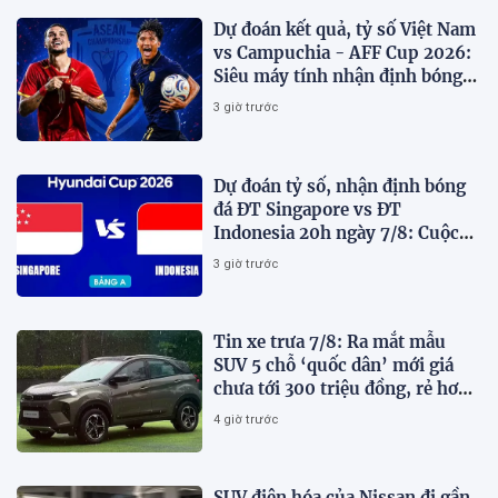
Dự đoán kết quả, tỷ số Việt Nam
vs Campuchia - AFF Cup 2026:
Siêu máy tính nhận định bóng
đá hôm nay
3 giờ trước
Dự đoán tỷ số, nhận định bóng
đá ĐT Singapore vs ĐT
Indonesia 20h ngày 7/8: Cuộc
chiến sống còn
3 giờ trước
Tin xe trưa 7/8: Ra mắt mẫu
SUV 5 chỗ ‘quốc dân’ mới giá
chưa tới 300 triệu đồng, rẻ hơn
Kia Morning và Hyundai Grand
4 giờ trước
i10
SUV điện hóa của Nissan đi gần