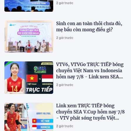
2 giờ trước
Sinh con an toàn thôi chưa đủ,
mẹ bầu còn mong điều gì?
2 giờ trước
VTV6, VTVGo TRỰC TIẾP bóng
chuyền Việt Nam vs Indonesia
hôm nay 7/8 - Link xem SEA
V.Cup 2026 mới nhất
2 giờ trước
Link xem TRỰC TIẾP bóng
chuyền SEA V.Cup hôm nay 7/8
- VTV phát sóng tuyển Việt
Nam đấu Indonesia
2 giờ trước