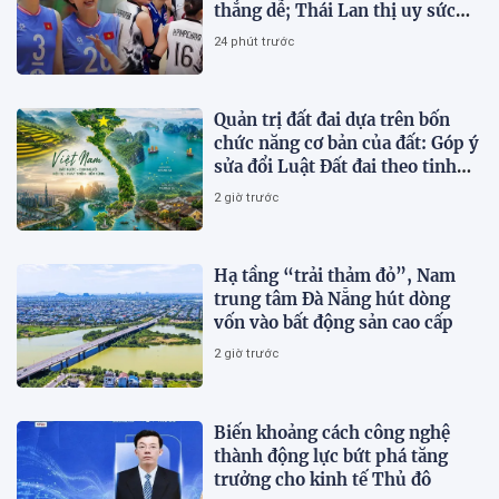
thắng dễ; Thái Lan thị uy sức
mạnh
24 phút trước
Quản trị đất đai dựa trên bốn
chức năng cơ bản của đất: Góp ý
sửa đổi Luật Đất đai theo tinh
thần Nghị quyết số 21-NQ/TW
2 giờ trước
Hạ tầng “trải thảm đỏ”, Nam
trung tâm Đà Nẵng hút dòng
vốn vào bất động sản cao cấp
2 giờ trước
Biến khoảng cách công nghệ
thành động lực bứt phá tăng
trưởng cho kinh tế Thủ đô