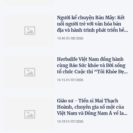
Người kể chuyện Bản Mây: Kết
nối người trẻ với văn hóa bản
địa và hành trình phát triển bền
vững tại Tả Lèng
10:40 01/08/2026
Herbalife Việt Nam đồng hành
cùng Báo Sức khỏe và Đời sống
tổ chức Cuộc thi “Tôi Khỏe Đẹp
Hơn” lần thứ 5 để khuyến khích
16:15 31/07/2026
mọi người trở thành phiên bản
tốt hơn của chính mình
Giáo sư - Tiến sĩ Mai Thạch
Hoành, chuyên gia số một của
Việt Nam và Đông Nam Á về lai
tạo giống khoai lang hữu tính
10:18 31/07/2026