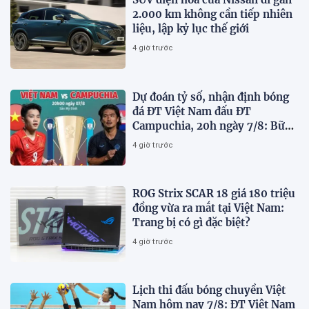
2.000 km không cần tiếp nhiên
liệu, lập kỷ lục thế giới
4 giờ trước
Dự đoán tỷ số, nhận định bóng
đá ĐT Việt Nam đấu ĐT
Campuchia, 20h ngày 7/8: Bữa
tiệc bàn thắng tại Mỹ Đình
4 giờ trước
ROG Strix SCAR 18 giá 180 triệu
đồng vừa ra mắt tại Việt Nam:
Trang bị có gì đặc biệt?
4 giờ trước
Lịch thi đấu bóng chuyền Việt
Nam hôm nay 7/8: ĐT Việt Nam