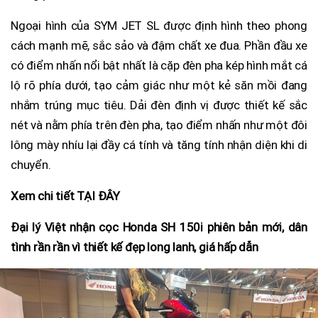
Ngoại hình của SYM JET SL được định hình theo phong
cách mạnh mẽ, sắc sảo và đậm chất xe đua. Phần đầu xe
có điểm nhấn nổi bật nhất là cặp đèn pha kép hình mắt cá
lộ rõ phía dưới, tạo cảm giác như một kẻ săn mồi đang
nhắm trúng mục tiêu. Dải đèn định vị được thiết kế sắc
nét và nằm phía trên đèn pha, tạo điểm nhấn như một đôi
lông mày nhíu lại đầy cá tính và tăng tính nhận diện khi di
chuyển.
Xem chi tiết TẠI ĐÂY
Đại lý Việt nhận cọc Honda SH 150i phiên bản mới, dân
tình rần rần vì thiết kế đẹp long lanh, giá hấp dẫn