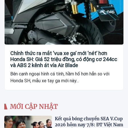
Chính thức ra mắt ‘vua xe ga’ mới ‘nét’ hơn
Honda SH: Giá 52 triệu đồng, có động cơ 244cc
và ABS 2 kênh át vía Air Blade
Bên cạnh ngoại hình cá tính, hầm hố hơn hẳn so với
Honda SH, mẫu xe tay ga mới này...
MỚI CẬP NHẬT
Kết quả bóng chuyền SEA V.Cup
2026 hôm nay 7/8: ĐT Việt Nam