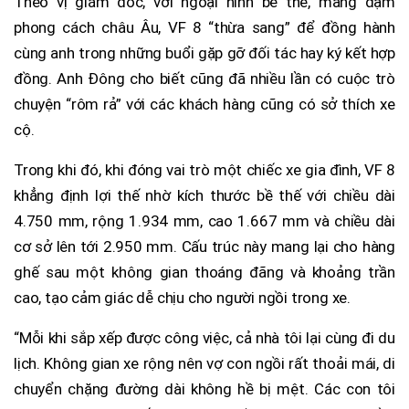
Theo vị giám đốc, với ngoại hình bề thế, mang đậm
phong cách châu Âu, VF 8 “thừa sang” để đồng hành
cùng anh trong những buổi gặp gỡ đối tác hay ký kết hợp
đồng. Anh Đông cho biết cũng đã nhiều lần có cuộc trò
chuyện “rôm rả” với các khách hàng cũng có sở thích xe
cộ.
Trong khi đó, khi đóng vai trò một chiếc xe gia đình, VF 8
khẳng định lợi thế nhờ kích thước bề thế với chiều dài
4.750 mm, rộng 1.934 mm, cao 1.667 mm và chiều dài
cơ sở lên tới 2.950 mm. Cấu trúc này mang lại cho hàng
ghế sau một không gian thoáng đãng và khoảng trần
cao, tạo cảm giác dễ chịu cho người ngồi trong xe.
“Mỗi khi sắp xếp được công việc, cả nhà tôi lại cùng đi du
lịch. Không gian xe rộng nên vợ con ngồi rất thoải mái, di
chuyển chặng đường dài không hề bị mệt. Các con tôi