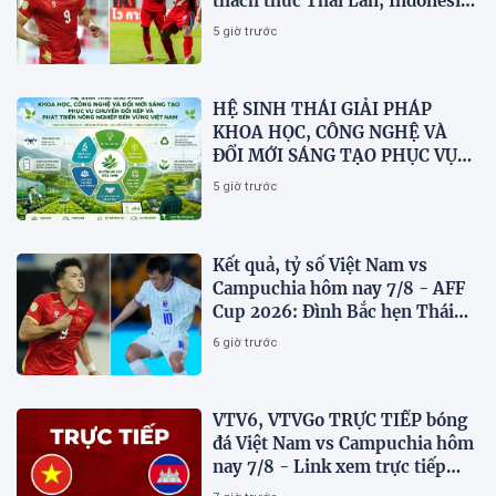
thách thức Thái Lan, Indonesia
dừng bước
5 giờ trước
HỆ SINH THÁI GIẢI PHÁP
KHOA HỌC, CÔNG NGHỆ VÀ
ĐỔI MỚI SÁNG TẠO PHỤC VỤ
CHUYỂN ĐỔI KÉP VÀ PHÁT
5 giờ trước
TRIỂN NÔNG NGHIỆP BỀN
VỮNG VIỆT NAM
Kết quả, tỷ số Việt Nam vs
Campuchia hôm nay 7/8 - AFF
Cup 2026: Đình Bắc hẹn Thái
Lan ở chung kết?
6 giờ trước
VTV6, VTVGo TRỰC TIẾP bóng
đá Việt Nam vs Campuchia hôm
nay 7/8 - Link xem trực tiếp
AFF Cup 2026 mới nhất