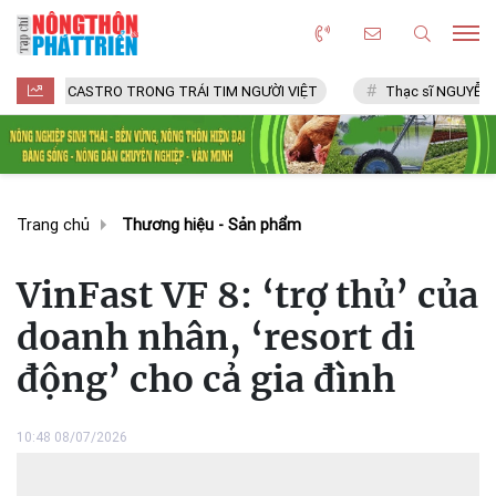
CASTRO TRONG TRÁI TIM NGƯỜI VIỆT
Thạc sĩ NGUYỄN VĂN CHÍ
Trang chủ
Thương hiệu - Sản phẩm
VinFast VF 8: ‘trợ thủ’ của
doanh nhân, ‘resort di
động’ cho cả gia đình
10:48 08/07/2026