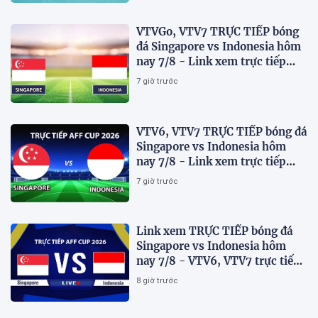
VTVGo, VTV7 TRỰC TIẾP bóng
đá Singapore vs Indonesia hôm
nay 7/8 - Link xem trực tiếp
AFF Cup 2026 mới nhất
7 giờ trước
VTV6, VTV7 TRỰC TIẾP bóng đá
Singapore vs Indonesia hôm
nay 7/8 - Link xem trực tiếp
AFF Cup 2026 mới nhất
7 giờ trước
Link xem TRỰC TIẾP bóng đá
Singapore vs Indonesia hôm
nay 7/8 - VTV6, VTV7 trực tiếp
AFF Cup 2026
8 giờ trước