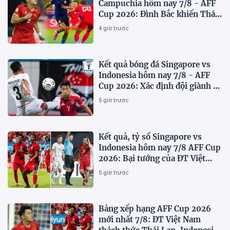
Campuchia hôm nay 7/8 - AFF
Cup 2026: Đình Bắc khiến Thái
Lan run sợ
4 giờ trước
Kết quả bóng đá Singapore vs
Indonesia hôm nay 7/8 - AFF
Cup 2026: Xác định đội giành vé
Bán kết
5 giờ trước
Kết quả, tỷ số Singapore vs
Indonesia hôm nay 7/8 AFF Cup
2026: Bại tướng của ĐT Việt
nam dừng bước sớm
5 giờ trước
Bảng xếp hạng AFF Cup 2026
mới nhất 7/8: ĐT Việt Nam