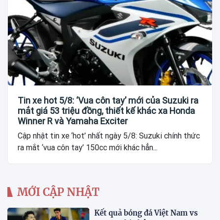
Tin xe hot 5/8: ‘Vua côn tay’ mới của Suzuki ra
mắt giá 53 triệu đồng, thiết kế khác xa Honda
Winner R và Yamaha Exciter
Cập nhật tin xe ‘hot’ nhất ngày 5/8: Suzuki chính thức
ra mắt ‘vua côn tay’ 150cc mới khác hẳn...
MỚI CẬP NHẬT
Kết quả bóng đá Việt Nam vs