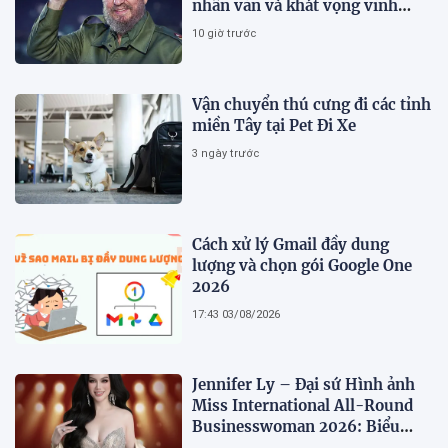
nhân văn và khát vọng vĩnh
hằng
10 giờ trước
Vận chuyển thú cưng đi các tỉnh
miền Tây tại Pet Đi Xe
3 ngày trước
Cách xử lý Gmail đầy dung
lượng và chọn gói Google One
2026
17:43 03/08/2026
Jennifer Ly – Đại sứ Hình ảnh
Miss International All-Round
Businesswoman 2026: Biểu
tượng của nhan sắc, trí tuệ và