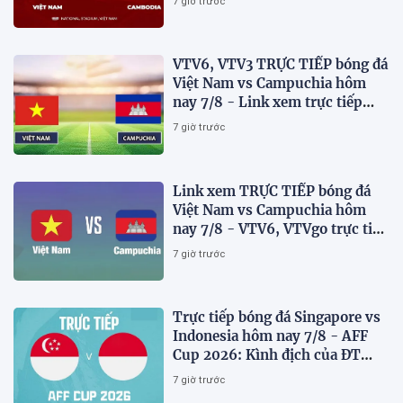
7 giờ trước
VTV6, VTV3 TRỰC TIẾP bóng đá
Việt Nam vs Campuchia hôm
nay 7/8 - Link xem trực tiếp
AFF Cup 2026 mới nhất
7 giờ trước
Link xem TRỰC TIẾP bóng đá
Việt Nam vs Campuchia hôm
nay 7/8 - VTV6, VTVgo trực tiếp
AFF Cup 2026
7 giờ trước
Trực tiếp bóng đá Singapore vs
Indonesia hôm nay 7/8 - AFF
Cup 2026: Kình địch của ĐT
Việt Nam thua đau?
7 giờ trước