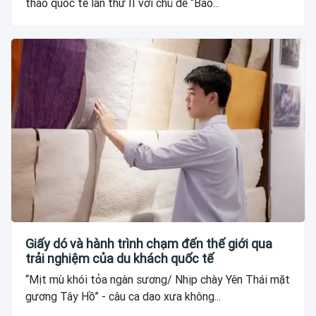
thảo quốc tế lần thứ II với chủ đề “Bảo...
Giấy dó và hành trình chạm đến thế giới qua
trải nghiệm của du khách quốc tế
“Mịt mù khói tỏa ngàn sương/ Nhịp chày Yên Thái mặt
gương Tây Hồ” - câu ca dao xưa không...