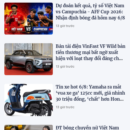
Dự đoán kết quả, tỷ số Việt Nam
vs Campuchia - AFF Cup 2026:
Nhận định bóng đá hôm nay 6/8
13 giờ trước
Bán tải điện VinFast VF Wild bản
tiền thương mại bất ngờ xuất
hiện với loạt thay đổi đáng chú
ý
13 giờ trước
Tin xe hot 6/8: Yamaha ra mắt
‘vua xe ga’ 125cc mới, giá nhỉnh
30 triệu đồng, ‘chất’ hơn Honda
Vision và SH Mode
13 giờ trước
ĐT bóng chuyền nữ Việt Nam