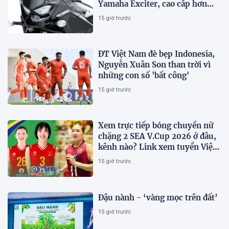
Yamaha Exciter, cao cấp hơn
Honda Winner R, giá rẻ so với
15 giờ trước
trang bị
ĐT Việt Nam đè bẹp Indonesia,
Nguyễn Xuân Son than trời vì
những con số 'bất công'
15 giờ trước
Xem trực tiếp bóng chuyền nữ
chặng 2 SEA V.Cup 2026 ở đâu,
kênh nào? Link xem tuyển Việt
Nam thi đấu
15 giờ trước
Đậu nành - ‘vàng mọc trên đất’
15 giờ trước