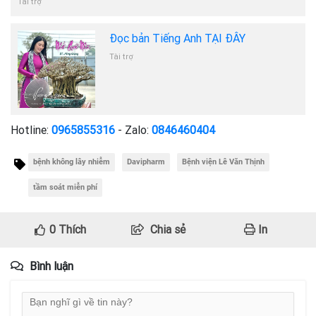
Tài trợ
Đọc bản Tiếng Anh TẠI ĐÂY
Tài trợ
Hotline:
0965855316
- Zalo:
0846460404
bệnh không lây nhiễm
Davipharm
Bệnh viện Lê Văn Thịnh
tầm soát miễn phí
0
Thích
Chia sẻ
In
Bình luận