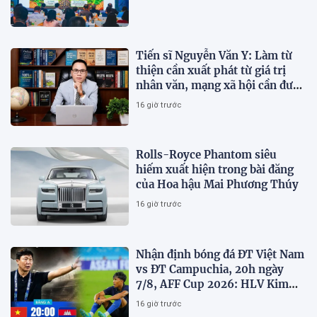
Tiến sĩ Nguyễn Văn Y: Làm từ
thiện cần xuất phát từ giá trị
nhân văn, mạng xã hội cần được
sử dụng bằng văn hóa và trách
16 giờ trước
nhiệm
Rolls-Royce Phantom siêu
hiếm xuất hiện trong bài đăng
của Hoa hậu Mai Phương Thúy
16 giờ trước
Nhận định bóng đá ĐT Việt Nam
vs ĐT Campuchia, 20h ngày
7/8, AFF Cup 2026: HLV Kim
Sang-sik tiết lộ kế hoạch nhân
16 giờ trước
sự