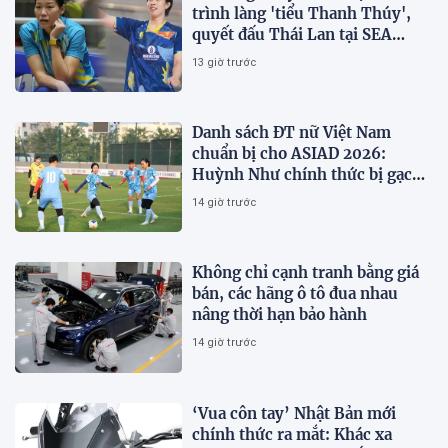
trình làng 'tiểu Thanh Thúy',
quyết đấu Thái Lan tại SEA
V.Cup 2026
13 giờ trước
Danh sách ĐT nữ Việt Nam
chuẩn bị cho ASIAD 2026:
Huỳnh Như chính thức bị gạch
tên
14 giờ trước
Không chỉ cạnh tranh bằng giá
bán, các hãng ô tô đua nhau
nâng thời hạn bảo hành
14 giờ trước
‘Vua côn tay’ Nhật Bản mới
chính thức ra mắt: Khác xa