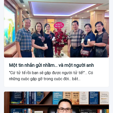
Một tin nhắn gửi nhầm... và một người anh
"Cứ tử tế rồi bạn sẽ gặp được người tử tế!"… Có
những cuộc gặp gỡ trong cuộc đời... bắt...