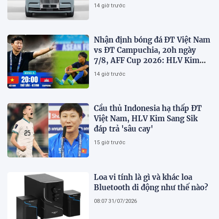
14 giờ trước
Nhận định bóng đá ĐT Việt Nam
vs ĐT Campuchia, 20h ngày
7/8, AFF Cup 2026: HLV Kim
Sang-sik tiết lộ kế hoạch nhân
14 giờ trước
sự
Cầu thủ Indonesia hạ thấp ĐT
Việt Nam, HLV Kim Sang Sik
đáp trả 'sâu cay'
15 giờ trước
Loa vi tính là gì và khác loa
Bluetooth di động như thế nào?
08:07 31/07/2026