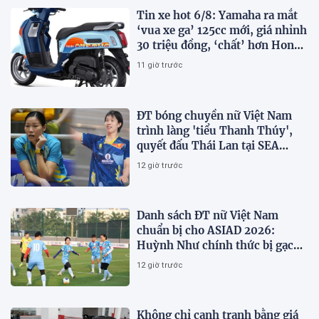
Tin xe hot 6/8: Yamaha ra mắt
‘vua xe ga’ 125cc mới, giá nhỉnh
30 triệu đồng, ‘chất’ hơn Honda
Vision và SH Mode
11 giờ trước
ĐT bóng chuyền nữ Việt Nam
trình làng 'tiểu Thanh Thúy',
quyết đấu Thái Lan tại SEA
V.Cup 2026
12 giờ trước
Danh sách ĐT nữ Việt Nam
chuẩn bị cho ASIAD 2026:
Huỳnh Như chính thức bị gạch
tên
12 giờ trước
Không chỉ cạnh tranh bằng giá