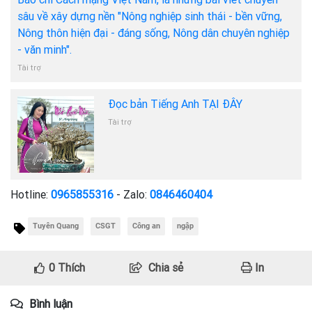
sâu về xây dựng nền "Nông nghiệp sinh thái - bền vững,
Nông thôn hiện đại - đáng sống, Nông dân chuyên nghiệp
- văn minh".
Tài trợ
Đọc bản Tiếng Anh TẠI ĐÂY
Tài trợ
Hotline:
0965855316
- Zalo:
0846460404
Tuyên Quang
CSGT
Công an
ngập
0
Thích
Chia sẻ
In
Bình luận