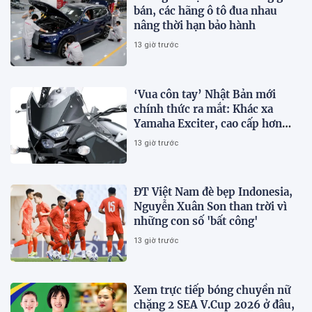
bán, các hãng ô tô đua nhau
nâng thời hạn bảo hành
13 giờ trước
‘Vua côn tay’ Nhật Bản mới
chính thức ra mắt: Khác xa
Yamaha Exciter, cao cấp hơn
Honda Winner R, giá rẻ so với
13 giờ trước
trang bị
ĐT Việt Nam đè bẹp Indonesia,
Nguyễn Xuân Son than trời vì
những con số 'bất công'
13 giờ trước
Xem trực tiếp bóng chuyền nữ
chặng 2 SEA V.Cup 2026 ở đâu,