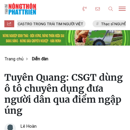
STRO TRONG TRÁI TIM NGƯỜI VIỆT
Thạc sĩ NGUYỄN VĂN CHÍ
Trang chủ
Diễn đàn
Tuyên Quang: CSGT dùng
ô tô chuyên dụng đưa
người dân qua điểm ngập
úng
Lê Hoàn