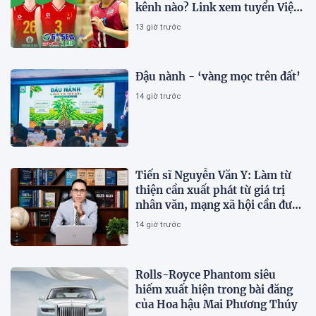
kênh nào? Link xem tuyển Việt
Nam thi đấu
13 giờ trước
Đậu nành - ‘vàng mọc trên đất’
14 giờ trước
Tiến sĩ Nguyễn Văn Y: Làm từ
thiện cần xuất phát từ giá trị
nhân văn, mạng xã hội cần được
sử dụng bằng văn hóa và trách
14 giờ trước
nhiệm
Rolls-Royce Phantom siêu
hiếm xuất hiện trong bài đăng
của Hoa hậu Mai Phương Thúy