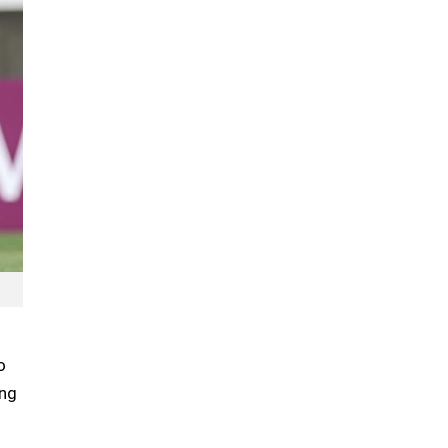
o
ăng