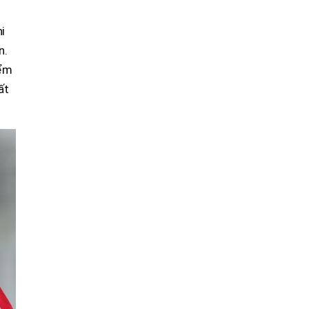
i
n.
iểm
ất