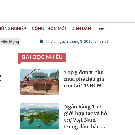
 NÔNG NGHIỆP
NÔNG THÔN MỚI
DIỄN ĐÀN
ưới các Thành phố Thủ công sáng tạo Thế giới
Thứ 7, ngày 8 tháng 8, 2026, 04:03:11
LÀNG NGHỀ KHẢM 
BÀI ĐỌC NHIỀU
Top 5 đơn vị thu
C
mua phế liệu giá
cao tại TP.HCM
Ngân hàng Thế
giới hợp tác và hỗ
trợ Việt Nam
trong đảm bảo an
ninh nguồn nước