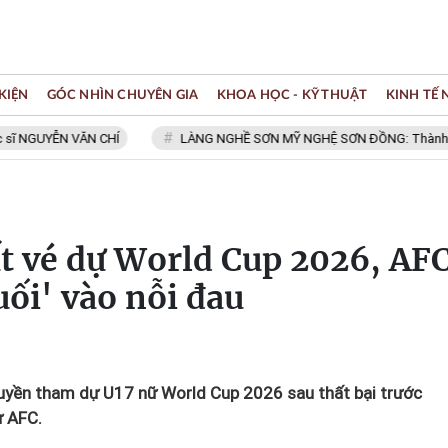
KIỆN
GÓC NHÌN CHUYÊN GIA
KHOA HỌC - KỸ THUẬT
KINH TẾ
ỄN VĂN CHÍ
LÀNG NGHỀ SƠN MỸ NGHỆ SƠN ĐỒNG: Thành viên Mạng l
t vé dự World Cup 2026, AF
ối' vào nỗi đau
uyền tham dự U17 nữ World Cup 2026 sau thất bại trước
ừ AFC.