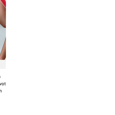
h
vọt
h