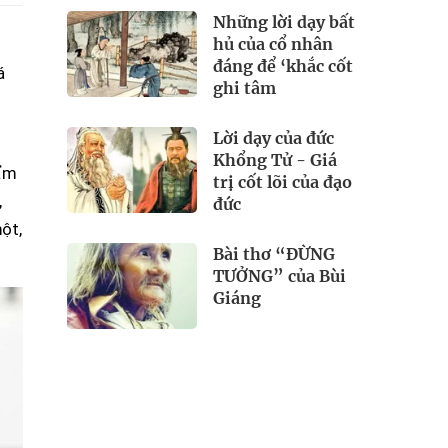
Những lời dạy bất
hủ của cổ nhân
đáng để ‘khắc cốt
á
ghi tâm
Lời dạy của đức
Khổng Tử - Giá
Cẩm
trị cốt lõi của đạo
,
đức
ột,
Bài thơ “ĐỪNG
TƯỞNG” của Bùi
Giáng