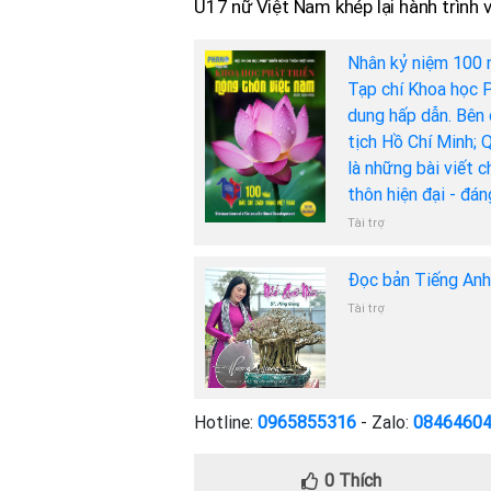
U17 nữ Việt Nam khép lại hành trình vớ
Nhân kỷ niệm 100 
Tạp chí Khoa học P
dung hấp dẫn. Bên 
tịch Hồ Chí Minh; 
là những bài viết 
thôn hiện đại - đá
Tài trợ
Đọc bản Tiếng An
Tài trợ
Hotline:
0965855316
- Zalo:
0846460
0
Thích