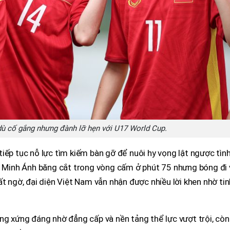
ù cố gắng nhưng đành lỡ hẹn với U17 World Cup.
iếp tục nỗ lực tìm kiếm bàn gỡ để nuôi hy vọng lật ngược tìn
ng Minh Ánh băng cắt trong vòng cấm ở phút 75 nhưng bóng đi 
ất ngờ, đại diện Việt Nam vẫn nhận được nhiều lời khen nhờ tin
ng xứng đáng nhờ đẳng cấp và nền tảng thể lực vượt trội, còn