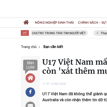
NÔNG NGHIỆP SINH THÁI
CHÍNH SÁCH – SỰ 
FIDEL CASTRO TRONG TRÁI TIM NGƯỜI VIỆT
Thạc sĩ NGUY
Trang chủ
Bạn cần biết
U17 Việt Nam mấ
BÌNH
LUẬN
còn 'xát thêm mu
11:37 12/05/2026
U17 Việt Nam đã không thể giành q
Australia và còn nhận thêm tin dữ t