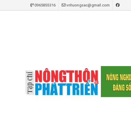
0965855316
vnhuongsac@gmail.com