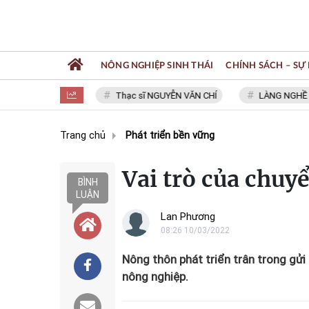
NÔNG NGHIỆP SINH THÁI
CHÍNH SÁCH – SỰ 
GƯỜI VIỆT
Thạc sĩ NGUYỄN VĂN CHÍ
LÀNG NGHỀ SƠN MỸ N
Trang chủ
Phát triển bền vững
Vai trò của chuy
BÌNH
LUẬN
Lan Phương
08:26 10/03/2022
Nông thôn phát triển trân trong gửi 
nông nghiệp.