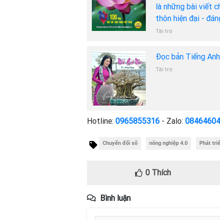
là những bài viết 
thôn hiện đại - đá
Tài trợ
Đọc bản Tiếng An
Tài trợ
Hotline:
0965855316
- Zalo:
0846460
Chuyển đổi số
nông nghiệp 4.0
Phát tri
0
Thích
Bình luận