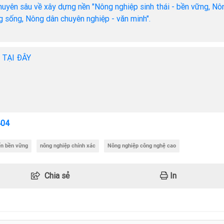
chuyên sâu về xây dựng nền "Nông nghiệp sinh thái - bền vững, Nô
ng sống, Nông dân chuyên nghiệp - văn minh".
h TẠI ĐÂY
404
ển bền vững
nông nghiệp chính xác
Nông nghiệp công nghệ cao
Chia sẻ
In