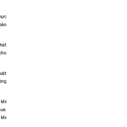
hực
 bảo
phát
 cho
huật
công
khí
qua.
 khi