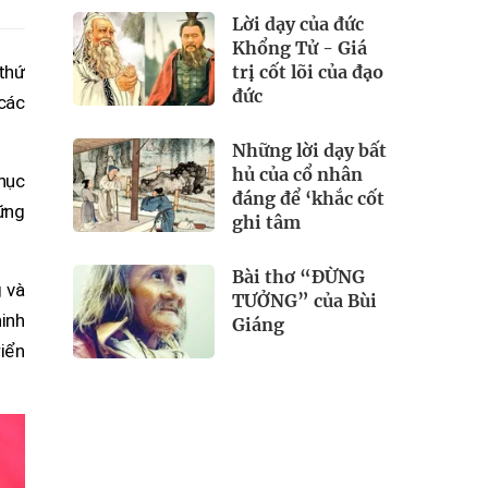
Lời dạy của đức
Khổng Tử - Giá
trị cốt lõi của đạo
thứ
đức
các
Những lời dạy bất
hủ của cổ nhân
phục
đáng để ‘khắc cốt
ững
ghi tâm
Bài thơ “ĐỪNG
 và
TƯỞNG” của Bùi
inh
Giáng
riển