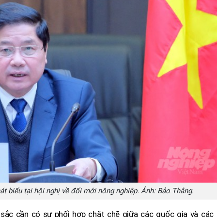
t biểu tại hội nghị về đổi mới nông nghiệp. Ảnh:
Bảo Thắng.
sắc cần có sự phối hợp chặt chẽ giữa các quốc gia và các 