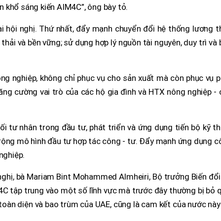
 khổ sáng kiến AIM4C”, ông bày tỏ.
i hội nghị. Thứ nhất, đẩy mạnh chuyển đổi hệ thống lương t
thải và bền vững; sử dụng hợp lý nguồn tài nguyên, duy trì và
nông nghiệp, không chỉ phục vụ cho sản xuất mà còn phục vụ 
tăng cường vai trò của các hộ gia đình và HTX nông nghiệp -
i tư nhân trong đầu tư, phát triển và ứng dụng tiến bộ kỹ t
 rộng mô hình đầu tư hợp tác công - tư. Đẩy mạnh ứng dụng 
nghiệp.
ghị, bà Mariam Bint Mohammed Almheiri, Bộ trưởng Biến đổi 
4C tập trung vào một số lĩnh vực mà trước đây thường bị bỏ 
n toàn diện và bao trùm của UAE, cũng là cam kết của nước này