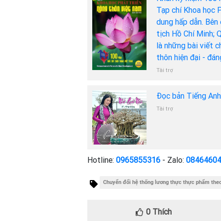
Tạp chí Khoa học P
dung hấp dẫn. Bên 
tịch Hồ Chí Minh; 
là những bài viết 
thôn hiện đại - đá
Tài trợ
Đọc bản Tiếng An
Tài trợ
Hotline:
0965855316
- Zalo:
0846460
Chuyển đổi hệ thống lương thực thực phẩm the
0
Thích