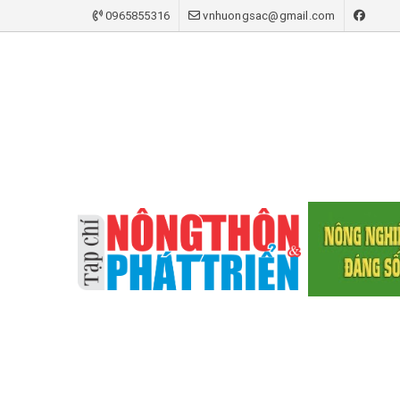
0965855316
vnhuongsac@gmail.com