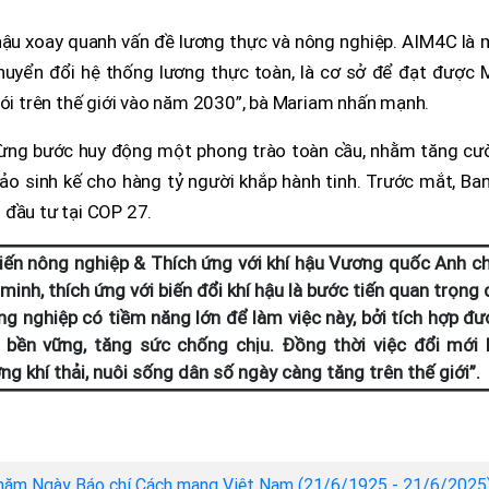
hậu xoay quanh vấn đề lương thực và nông nghiệp. AIM4C là 
huyển đổi hệ thống lương thực toàn, là cơ sở để đạt được 
đói trên thế giới vào năm 2030”, bà Mariam nhấn mạnh.
ừng bước huy động một phong trào toàn cầu, nhằm tăng cư
ảo sinh kế cho hàng tỷ người khắp hành tinh. Trước mắt, Ba
 đầu tư tại COP 27.
tiến nông nghiệp & Thích ứng với khí hậu Vương quốc Anh ch
inh, thích ứng với biến đổi khí hậu là bước tiến quan trọng
ng nghiệp có tiềm năng lớn để làm việc này, bởi tích hợp đư
ển bền vững, tăng sức chống chịu. Đồng thời việc đổi mới 
g khí thải, nuôi sống dân số ngày càng tăng trên thế giới”.
năm Ngày Báo chí Cách mạng Việt Nam (21/6/1925 - 21/6/2025)