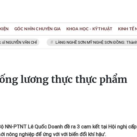
KIỆN
GÓC NHÌN CHUYÊN GIA
KHOA HỌC - KỸ THUẬT
KINH TẾ
GUYỄN VĂN CHÍ
LÀNG NGHỀ SƠN MỸ NGHỆ SƠN ĐỒNG: Thành viên Mạn
hống lương thực thực phẩm
ộ NN-PTNT Lê Quốc Doanh đề ra 3 cam kết tại Hội nghị cấp
ới nông nghiệp để ứng với với biến đổi khí hậu'.