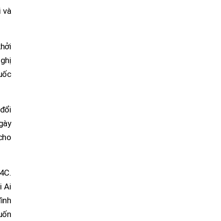
i và
hởi
ghị
quốc
 đổi
ngày
 cho
M4C.
i Ai
đình
uốn