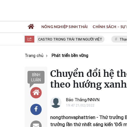
NÔNG NGHIỆP SINH THÁI
CHÍNH SÁCH – SỰ 
FIDEL CASTRO TRONG TRÁI TIM NGƯỜI VIỆT
Thạc sĩ N
Trang chủ
Phát triển bền vững
Chuyển đổi hệ t
BÌNH
LUẬN
theo hướng xanh
Bảo Thắng/NNVN
19:47 21/02/2022
nongthonvaphattrien - Thứ trưởng B
trưởng lần thứ nhất sáng kiến 'Đổi m