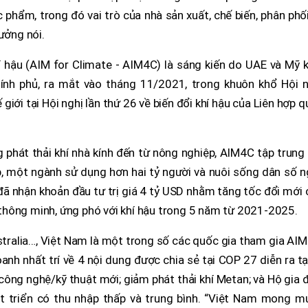
phẩm, trong đó vai trò của nhà sản xuất, chế biến, phân phố
ưởng nói.
 hậu (AIM for Climate - AIM4C) là sáng kiến do UAE và Mỹ k
hính phủ, ra mắt vào tháng 11/2021, trong khuôn khổ Hội n
giới tại Hội nghị lần thứ 26 về biến đổi khí hậu của Liên hợp 
phát thải khí nhà kính đến từ nông nghiệp, AIM4C tập trung
p, một ngành sử dụng hơn hai tỷ người và nuôi sống dân số 
đã nhận khoản đầu tư trị giá 4 tỷ USD nhằm tăng tốc đổi mới
hông minh, ứng phó với khí hậu trong 5 năm từ 2021-2025.
stralia…, Việt Nam là một trong số các quốc gia tham gia AI
nh nhất trí về 4 nội dung được chia sẻ tại COP 27 diễn ra tạ
công nghệ/kỹ thuật mới; giảm phát thải khí Metan; và Hộ gia 
 triển có thu nhập thấp và trung bình. “Việt Nam mong m