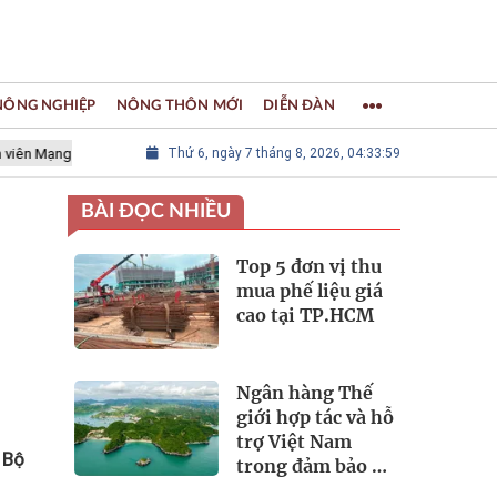
 NÔNG NGHIỆP
NÔNG THÔN MỚI
DIỄN ĐÀN
g lưới các Thành phố Thủ công sáng tạo Thế giới
Thứ 6, ngày 7 tháng 8, 2026, 04:34:00
LÀNG NGHỀ KH
BÀI ĐỌC NHIỀU
Top 5 đơn vị thu
mua phế liệu giá
cao tại TP.HCM
Ngân hàng Thế
giới hợp tác và hỗ
trợ Việt Nam
 Bộ
trong đảm bảo an
ninh nguồn nước