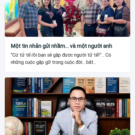
Một tin nhắn gửi nhầm... và một người anh
"Cứ tử tế rồi bạn sẽ gặp được người tử tế!"… Có
những cuộc gặp gỡ trong cuộc đời... bắt...