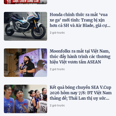
Honda chính thức ra mắt ‘vua
xe ga’ mới tinh: Trang bị xịn
hơn cả SH và Air Blade, giá cực
kỳ hấp dẫn
2 giờ trước
Moonfolks ra mắt tại Việt Nam,
thúc đẩy hành trình các thương
hiệu Việt vươn tầm ASEAN
2 giờ trước
Kết quả bóng chuyền SEA V.Cup
2026 hôm nay 7/8: ĐT Việt Nam
thắng dễ; Thái Lan thị uy sức
mạnh
2 giờ trước