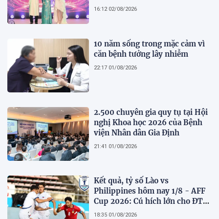
Businesswoman 2026: Thanh
16:12 02/08/2026
lịch, trí tuệ và lan tỏa giá trị của
người phụ nữ hiện đại
10 năm sống trong mặc cảm vì
căn bệnh tưởng lây nhiễm
22:17 01/08/2026
2.500 chuyên gia quy tụ tại Hội
nghị Khoa học 2026 của Bệnh
viện Nhân dân Gia Định
21:41 01/08/2026
Kết quả, tỷ số Lào vs
Philippines hôm nay 1/8 - AFF
Cup 2026: Cú hích lớn cho ĐT
Việt Nam
18:35 01/08/2026