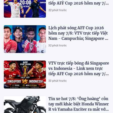
tiếp AFF Cup 2026 hôm nay 7/8
trên VTV6
22 phút trước
Lịch phát sóng AFF Cup 2026
hôm nay 7/8: VTV trực tiếp Việt
Nam - Campuchia; Singapore -
Indonesia
32 phút trước
VTV trực tiếp bóng đá Singapore
vs Indonesia - Link xem trực
tiếp AFF Cup 2026 hôm nay 7/8
trên VTV7
33 phút trước
Tin xe hot 7/8: ‘Ông hoàng’ côn
tay mới khác biệt Honda Winner
R và Yamaha Exciter ra mắt với