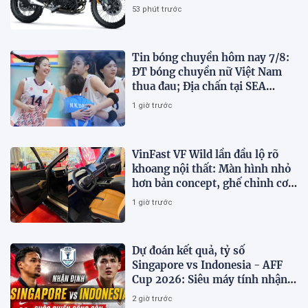
giá hấp dẫn
53 phút trước
Tin bóng chuyền hôm nay 7/8:
ĐT bóng chuyền nữ Việt Nam
thua đau; Địa chấn tại SEA
V.Cup 2026
1 giờ trước
VinFast VF Wild lần đầu lộ rõ
khoang nội thất: Màn hình nhỏ
hơn bản concept, ghế chỉnh cơ,
chưa có HUD
1 giờ trước
Dự đoán kết quả, tỷ số
Singapore vs Indonesia - AFF
Cup 2026: Siêu máy tính nhận
định bóng đá hôm nay 7/8
2 giờ trước