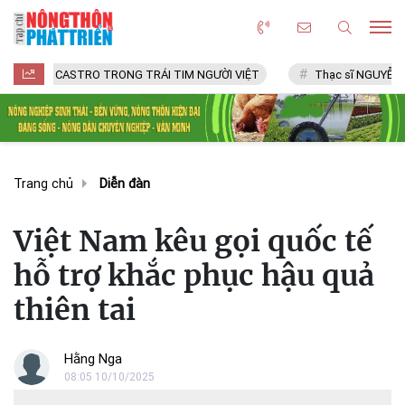
L CASTRO TRONG TRÁI TIM NGƯỜI VIỆT
Thạc sĩ NGUYỄN VĂN CHÍ
Trang chủ
Diễn đàn
Việt Nam kêu gọi quốc tế
hỗ trợ khắc phục hậu quả
thiên tai
Hằng Nga
08:05 10/10/2025