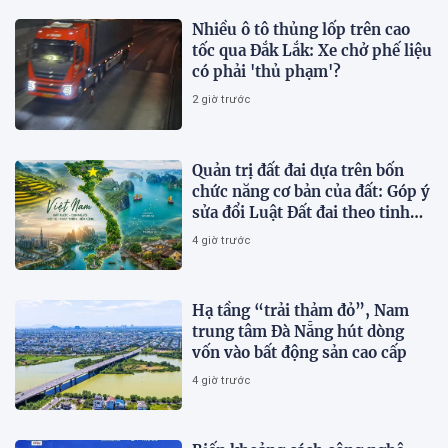
Nhiều ô tô thủng lốp trên cao
tốc qua Đắk Lắk: Xe chở phế liệu
có phải 'thủ phạm'?
2 giờ trước
Quản trị đất đai dựa trên bốn
chức năng cơ bản của đất: Góp ý
sửa đổi Luật Đất đai theo tinh
thần Nghị quyết số 21-NQ/TW
4 giờ trước
Hạ tầng “trải thảm đỏ”, Nam
trung tâm Đà Nẵng hút dòng
vốn vào bất động sản cao cấp
4 giờ trước