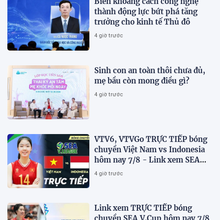
Biến khoảng cách công nghệ
thành động lực bứt phá tăng
trưởng cho kinh tế Thủ đô
4 giờ trước
Sinh con an toàn thôi chưa đủ,
mẹ bầu còn mong điều gì?
4 giờ trước
VTV6, VTVGo TRỰC TIẾP bóng
chuyền Việt Nam vs Indonesia
hôm nay 7/8 - Link xem SEA
V.Cup 2026 mới nhất
4 giờ trước
Link xem TRỰC TIẾP bóng
chuyền SEA V.Cup hôm nay 7/8