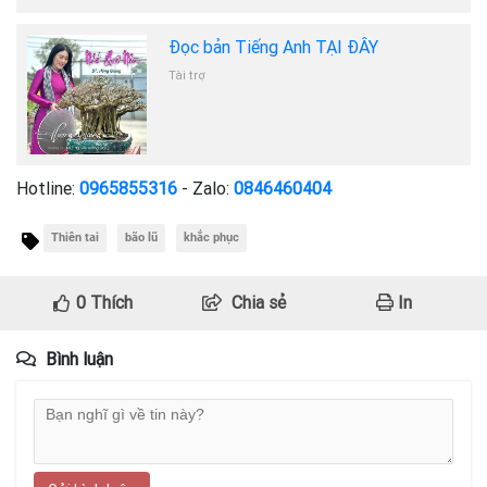
Đọc bản Tiếng Anh TẠI ĐÂY
Tài trợ
Hotline:
0965855316
- Zalo:
0846460404
Thiên tai
bão lũ
khắc phục
0
Thích
Chia sẻ
In
Bình luận