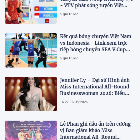
- VTV phát sóng tuyển Việt
Nam đấu Indonesia
5 giờ trước
Kết quả bóng chuyền Việt Nam
vs Indonesia - Link xem trực
tiếp bóng chuyền SEA V.Cup
2026 trên VTV
5 giờ trước
Jennifer Ly – Đại sứ Hình ảnh
Miss International All-Round
Businesswoman 2026: Biểu
tượng của nhan sắc, trí tuệ và
16:27 02/08/2026
bản lĩnh
Lê Phan ghi dấu ấn trên cương
vị Ban giám khảo Miss
International All-Round