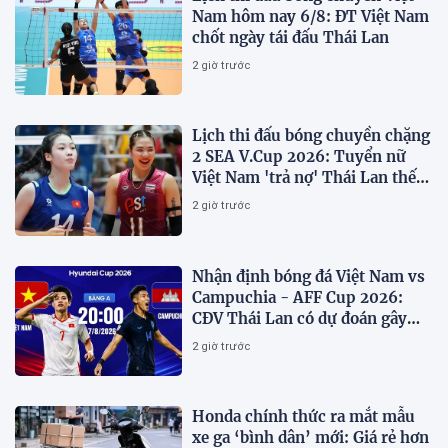
Nam hôm nay 6/8: ĐT Việt Nam
chốt ngày tái đấu Thái Lan
2 giờ trước
Lịch thi đấu bóng chuyền chặng
2 SEA V.Cup 2026: Tuyển nữ
Việt Nam 'trả nợ' Thái Lan thế
nào?
2 giờ trước
Nhận định bóng đá Việt Nam vs
Campuchia - AFF Cup 2026:
CĐV Thái Lan có dự đoán gây
sốt
2 giờ trước
Honda chính thức ra mắt mẫu
xe ga ‘bình dân’ mới: Giá rẻ hơn