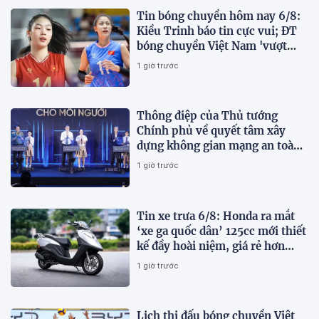
Tin bóng chuyền hôm nay 6/8:
Kiều Trinh báo tin cực vui; ĐT
bóng chuyền Việt Nam 'vượt
mặt' Thái Lan
1 giờ trước
Thông điệp của Thủ tướng
Chính phủ về quyết tâm xây
dựng không gian mạng an toàn,
tin cậy và nhân văn
1 giờ trước
Tin xe trưa 6/8: Honda ra mắt
‘xe ga quốc dân’ 125cc mới thiết
kế đầy hoài niệm, giá rẻ hơn
Vision và SH Mode
1 giờ trước
Lịch thi đấu bóng chuyền Việt