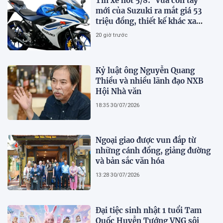
Tin xe hot 5/8: ‘Vua côn tay’
mới của Suzuki ra mắt giá 53
triệu đồng, thiết kế khác xa
Honda Winner R và Yamaha
20 giờ trước
Exciter
Kỷ luật ông Nguyễn Quang
Thiều và nhiều lãnh đạo NXB
Hội Nhà văn
18:35 30/07/2026
Ngoại giao được vun đắp từ
những cánh đồng, giảng đường
và bản sắc văn hóa
13:28 30/07/2026
Đại tiệc sinh nhật 1 tuổi Tam
Quốc Huyễn Tướng VNG sôi