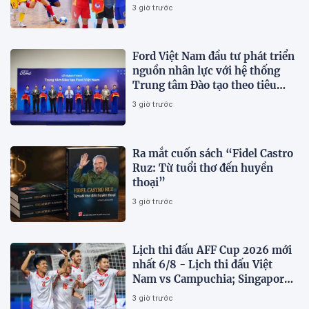
Nam 'vỡ mộng' vô địch
3 giờ trước
Ford Việt Nam đầu tư phát triển
nguồn nhân lực với hệ thống
Trung tâm Đào tạo theo tiêu
chuẩn toàn cầu
3 giờ trước
Ra mắt cuốn sách “Fidel Castro
Ruz: Từ tuổi thơ đến huyền
thoại”
3 giờ trước
Lịch thi đấu AFF Cup 2026 mới
nhất 6/8 - Lịch thi đấu Việt
Nam vs Campuchia; Singapore
vs Indonesia
3 giờ trước