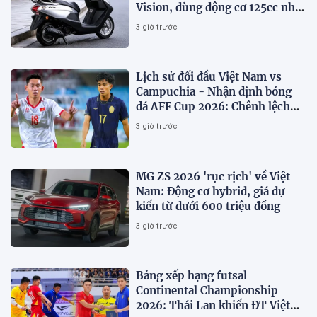
Vision, dùng động cơ 125cc như
SH Mode
3 giờ trước
Lịch sử đối đầu Việt Nam vs
Campuchia - Nhận định bóng
đá AFF Cup 2026: Chênh lệch
đẳng cấp
3 giờ trước
MG ZS 2026 'rục rịch' về Việt
Nam: Động cơ hybrid, giá dự
kiến từ dưới 600 triệu đồng
3 giờ trước
Bảng xếp hạng futsal
Continental Championship
2026: Thái Lan khiến ĐT Việt