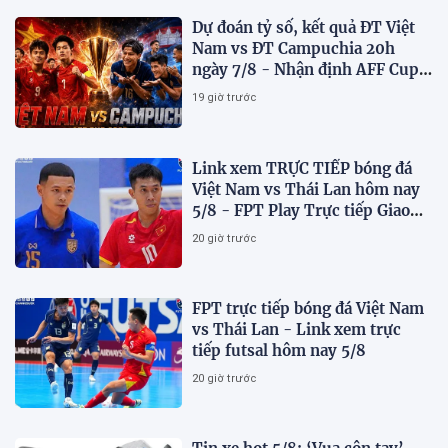
Dự đoán tỷ số, kết quả ĐT Việt
Nam vs ĐT Campuchia 20h
ngày 7/8 - Nhận định AFF Cup
2026
19 giờ trước
Link xem TRỰC TIẾP bóng đá
Việt Nam vs Thái Lan hôm nay
5/8 - FPT Play Trực tiếp Giao
hữu futsal 2026
20 giờ trước
FPT trực tiếp bóng đá Việt Nam
vs Thái Lan - Link xem trực
tiếp futsal hôm nay 5/8
20 giờ trước