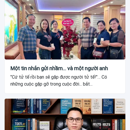
Một tin nhắn gửi nhầm... và một người anh
"Cứ tử tế rồi bạn sẽ gặp được người tử tế!"… Có
những cuộc gặp gỡ trong cuộc đời... bắt...