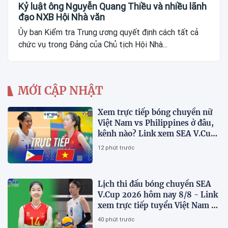
Kỷ luật ông Nguyễn Quang Thiều và nhiều lãnh
đạo NXB Hội Nhà văn
Ủy ban Kiểm tra Trung ương quyết định cách tất cả
chức vụ trong Đảng của Chủ tịch Hội Nhà...
MỚI CẬP NHẬT
Xem trực tiếp bóng chuyền nữ
Việt Nam vs Philippines ở đâu,
kênh nào? Link xem SEA V.Cup
2026 mới nhất
12 phút trước
Lịch thi đấu bóng chuyền SEA
V.Cup 2026 hôm nay 8/8 - Link
xem trực tiếp tuyển Việt Nam vs
Philippines
40 phút trước