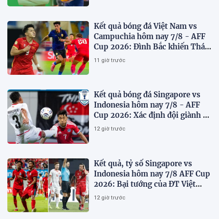
Kết quả bóng đá Việt Nam vs
Campuchia hôm nay 7/8 - AFF
Cup 2026: Đình Bắc khiến Thái
Lan run sợ
11 giờ trước
Kết quả bóng đá Singapore vs
Indonesia hôm nay 7/8 - AFF
Cup 2026: Xác định đội giành vé
Bán kết
12 giờ trước
Kết quả, tỷ số Singapore vs
Indonesia hôm nay 7/8 AFF Cup
2026: Bại tướng của ĐT Việt
nam dừng bước sớm
12 giờ trước