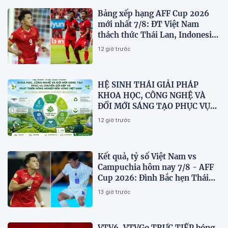
Bảng xếp hạng AFF Cup 2026
mới nhất 7/8: ĐT Việt Nam
thách thức Thái Lan, Indonesia
dừng bước
12 giờ trước
HỆ SINH THÁI GIẢI PHÁP
KHOA HỌC, CÔNG NGHỆ VÀ
ĐỔI MỚI SÁNG TẠO PHỤC VỤ
CHUYỂN ĐỔI KÉP VÀ PHÁT
12 giờ trước
TRIỂN NÔNG NGHIỆP BỀN
VỮNG VIỆT NAM
Kết quả, tỷ số Việt Nam vs
Campuchia hôm nay 7/8 - AFF
Cup 2026: Đình Bắc hẹn Thái
Lan ở chung kết?
13 giờ trước
VTV6, VTVGo TRỰC TIẾP bóng