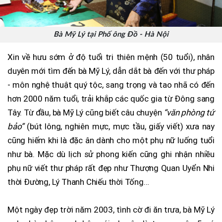
Bà Mỹ Lý tại Phố ông Đồ - Hà Nội
Xin về hưu sớm ở độ tuổi tri thiên mệnh (50 tuổi), nhân
duyên mới tìm đến bà Mỹ Lý, dẫn dắt bà đến với thư pháp
- môn nghệ thuật quý tộc, sang trọng và tao nhã có đến
hơn 2000 năm tuổi, trải khắp các quốc gia từ Đông sang
Tây. Từ đầu, bà Mỹ Lý cũng biết câu chuyện
“văn phòng tứ
bảo”
(bút lông, nghiên mực, mực tầu, giấy viết) xưa nay
cũng hiếm khi là đặc ân dành cho một phụ nữ luống tuổi
như bà. Mặc dù lịch sử phong kiến cũng ghi nhận nhiều
phụ nữ viết thư pháp rất đẹp như Thượng Quan Uyển Nhi
thời Đường, Lý Thanh Chiếu thời Tống…
Một ngày đẹp trời năm 2003, tình cờ đi ăn trưa, bà Mỹ Lý