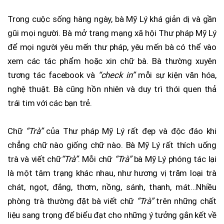
Trong cuộc sống hàng ngày, bà Mỹ Lý khá giản dị và gần
gũi mọi người. Bà mở trang mạng xã hội Thư pháp Mỹ Lý
để mọi người yêu mến thư pháp, yêu mến bà có thể vào
xem các tác phẩm hoặc xin chữ bà. Bà thường xuyên
tương tác facebook và
“check in”
mỗi sự kiện văn hóa,
nghệ thuật. Bà cũng hồn nhiên và duy trì thói quen thả
trái tim với các bạn trẻ.
Chữ
“Trà”
của Thư pháp Mỹ Lý rất đẹp và độc đáo khi
chẳng chữ nào giống chữ nào. Bà Mỹ Lý rất thích uống
trà và viết chữ
“Trà”
. Mỗi chữ
“Trà”
bà Mỹ Lý phóng tác lại
là một tâm trạng khác nhau, như hương vị trăm loại trà
chát, ngọt, đắng, thơm, nồng, sánh, thanh, mát…Nhiều
phòng trà thường đặt bà viết chữ
“Trà”
trên những chất
liệu sang trọng để biểu đạt cho những ý tưởng gắn kết về