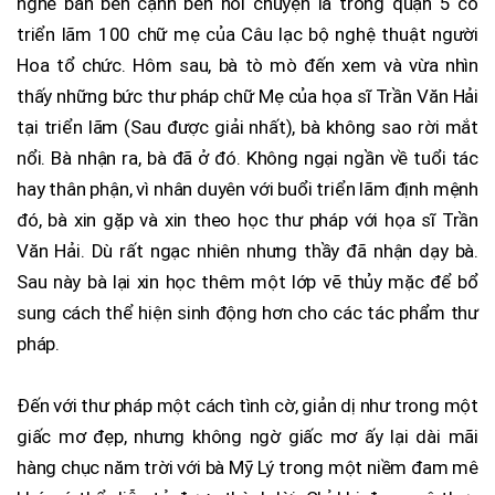
nghe bàn bên cạnh bên nói chuyện là trong quận 5 có
triển lãm 100 chữ mẹ của Câu lạc bộ nghệ thuật người
Hoa tổ chức. Hôm sau, bà tò mò đến xem và vừa nhìn
thấy những bức thư pháp chữ Mẹ của họa sĩ Trần Văn Hải
tại triển lãm (Sau được giải nhất), bà không sao rời mắt
nổi. Bà nhận ra, bà đã ở đó. Không ngại ngần về tuổi tác
hay thân phận, vì nhân duyên với buổi triển lãm định mệnh
đó, bà xin gặp và xin theo học thư pháp với họa sĩ Trần
Văn Hải. Dù rất ngạc nhiên nhưng thầy đã nhận dạy bà.
Sau này bà lại xin học thêm một lớp vẽ thủy mặc để bổ
sung cách thể hiện sinh động hơn cho các tác phẩm thư
pháp.
Đến với thư pháp một cách tình cờ, giản dị như trong một
giấc mơ đẹp, nhưng không ngờ giấc mơ ấy lại dài mãi
hàng chục năm trời với bà Mỹ Lý trong một niềm đam mê