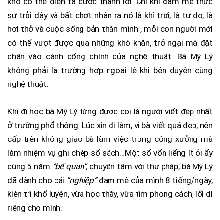
khó có thể diễn tả được thành lời. Chỉ khi đam mê thực
sự trỗi dậy và bất chợt nhận ra nó là khí trời, là tự do, là
hơi thở và cuộc sống bản thân mình , mỗi con người mới
có thể vượt được qua những khó khăn, trở ngại mà đặt
chân vào cánh cổng chính của nghệ thuật. Bà Mỹ Lý
không phải là trường hợp ngoại lệ khi bén duyên cùng
nghệ thuật.
Khi đi học bà Mỹ Lý từng được coi là người viết đẹp nhất
ở trường phổ thông. Lúc xin đi làm, vì bà viết quá đẹp, nên
cấp trên không giao bà làm việc trong công xưởng mà
làm nhiệm vụ ghi chép sổ sách…Một số vốn liếng ít ỏi ấy
cùng 5 năm
“bế quan”,
chuyên tâm với thư pháp, bà Mỹ Lý
đã dành cho cái
“nghiệp”
đam mê của mình 8 tiếng/ngày,
kiên trì khổ luyện, vừa học thầy, vừa tìm phong cách, lối đi
riêng cho mình.