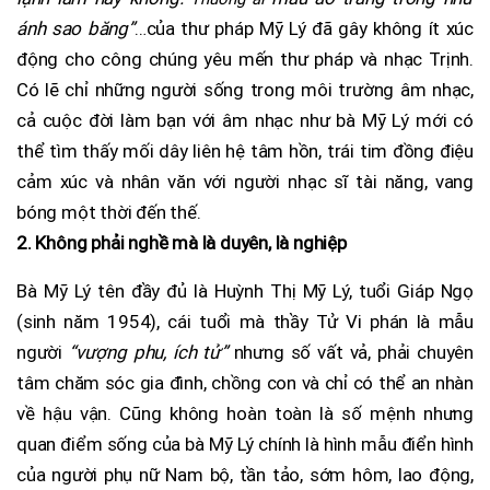
ánh sao băng”
…của thư pháp Mỹ Lý đã gây không ít xúc
động cho công chúng yêu mến thư pháp và nhạc Trịnh.
Có lẽ chỉ những người sống trong môi trường âm nhạc,
cả cuộc đời làm bạn với âm nhạc như bà Mỹ Lý mới có
thể tìm thấy mối dây liên hệ tâm hồn, trái tim đồng điệu
cảm xúc và nhân văn với người nhạc sĩ tài năng, vang
bóng một thời đến thế.
2. Không phải nghề mà là duyên, là nghiệp
Bà Mỹ Lý tên đầy đủ là Huỳnh Thị Mỹ Lý, tuổi Giáp Ngọ
(sinh năm 1954), cái tuổi mà thầy Tử Vi phán là mẫu
người
“vượng phu, ích tử”
nhưng số vất vả, phải chuyên
tâm chăm sóc gia đình, chồng con và chỉ có thể an nhàn
về hậu vận. Cũng không hoàn toàn là số mệnh nhưng
quan điểm sống của bà Mỹ Lý chính là hình mẫu điển hình
của người phụ nữ Nam bộ, tần tảo, sớm hôm, lao động,