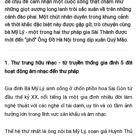
dễ chịu để cảm nhận một cuộc sống thật chậm như
những giọt sương long lanh trôi sắc xuân về trên những
cánh đào phai. Một chút nhân duyên trong khung cảnh
và thời khắc đặc biệt này được gặp gỡ, trò chuyện cùng
bà Mỹ Lý - một trong hai thư pháp gia Sài Thành được
mời đến “phố” Ông Đồ Hà Nội trong dịp xuân Quý Mão.
1. Thư trung hữu nhạc - từ truyền thống gia đình 5 đời
hoạt động âm nhạc đến thư pháp
Gia đình Bà Mỹ Lý sinh sống ở chốn phồn hoa Sài Gòn từ
đầu thế kỷ XX, nổi tiếng là một gia đình nhiều đời làm
nghệ thuật với các nghệ sĩ tài danh, uy tín và có tầm ảnh
hưởng lớn trong lĩnh vực sân khấu và âm nhạc.
Thế hệ thứ nhất là ông nội bà Mỹ Lý, soạn giả Huỳnh Thủ