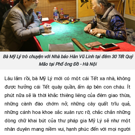
Bà Mỹ Lý trò chuyện với Nhà báo Hàn Vũ Linh tại đêm 30 Tết Quý
Mão tại Phố ông Đồ - Hà Nội
Lâu lắm rồi, bà Mỹ Lý mới có một cái Tết xa nhà, không
được hưởng cái Tết quây quần, ấm áp bên con cháu. Ít
phút nữa sẽ là thời khắc thiêng liêng của đêm giao thừa,
những cành đào chớm nở, những cây quất trĩu quả,
những cánh hoa khoe sắc xuân rực rỡ, chắc chắn những
dòng chữ khai bút của thư pháp gia Mỹ Lý sẽ như một
nhân duyên mang niềm vui, hạnh phúc đến với mọi người