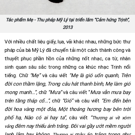
Tác phẩm Mẹ - Thu pháp Mỹ Lý tại triển lãm “Cảm hứng Trịnh”,
2013
Với nhiều chất liệu giấy, lụa, vải khác nhau, những bức thư
pháp của bà Mỹ Lý đã chuyển tải một cách thành công và
thuyết phục phần hồn của những nốt nhạc, ca từ, nhân
sinh quan sâu sắc trong những ca khúc nhạc Trịnh nổi
tiếng. Chữ
“Mẹ”
và câu viết
“Mẹ là gió uốn quanh, Trên
đời con thầm lặng, Trong câu hát thanh bình, Mẹ làm gió
mong manh...”,
chữ
“
Mưa”
và câu viết “
Mưa vẫn mưa bay
trên tầng tháp cổ...”
, chữ
“Gió”
và câu viết
“Em đến bên
đời hoa vàng một đóa, Một thoáng hương bay bên trời
phố hạ, Nào có ai hay ta”,
câu viết
“
Thương ai về xóm
đêm nay thiếu ánh trăng. Đôi vai gầy ướt mềm người
vắng
lạnh lắm hay không.
màu áo trắng trong như
Thương ai