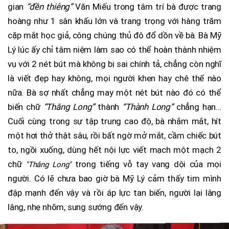
gian
“đền thiêng”
Văn Miếu trong tâm trí bà được trang
hoàng như 1 sân khấu lớn và trang trọng với hàng trăm
cặp mắt học giả, công chúng thủ đô đổ dồn về bà. Bà Mỹ
Lý lúc ấy chỉ tâm niệm làm sao có thể hoàn thành nhiệm
vụ với 2 nét bút mà không bị sai chính tả, chẳng còn nghĩ
là viết đẹp hay không, mọi người khen hay chê thế nào
nữa. Bà sợ nhất chẳng may một nét bút nào đó có thể
biến chữ
“Thăng Long”
thành
“Thành Long”
chẳng hạn…
Cuối cùng trong sự tập trung cao độ, bà nhắm mắt, hít
một hơi thở thật sâu, rồi bất ngờ mở mắt, cầm chiếc bút
to, ngồi xuống, dùng hết nội lực viết mạch một mạch 2
chữ
trong tiếng vỗ tay vang dội của mọi
"Thăng Long"
người. Có lẽ chưa bao giờ bà Mỹ Lý cảm thấy tim mình
đập mạnh đến vậy và rồi áp lực tan biến, người lại lâng
lâng, nhẹ nhõm, sung sướng đến vậy.