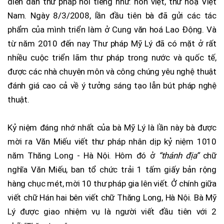
diễn đàn thư pháp nổi tiếng như: hồn việt, thư hoạ Việt
Nam. Ngày 8/3/2008, lần đầu tiên bà đã gửi các tác
phẩm của mình triển làm ở Cung văn hoá Lao Động. Và
từ năm 2010 đến nay Thư pháp Mỹ Lý đã có mặt ở rất
nhiều cuộc triển lãm thư pháp trong nước và quốc tế,
được các nhà chuyên môn và công chúng yêu nghệ thuật
đánh giá cao cả về ý tưởng sáng tạo lẫn bút pháp nghệ
thuật.
Kỷ niệm đáng nhớ nhất của bà Mỹ Lý là lần này bà được
mời ra Văn Miếu viết thư pháp nhân dịp kỷ niệm 1010
năm Thăng Long - Hà Nội. Hôm đó ở
“thánh địa”
chữ
nghĩa Văn Miếu, ban tổ chức trải 1 tấm giấy bản rộng
hàng chục mét, mời 10 thư pháp gia lên viết. Ở chính giữa
viết chữ Hán hai bên viết chữ Thăng Long, Hà Nội. Bà Mỹ
Lý được giao nhiệm vụ là người viết đầu tiên với 2