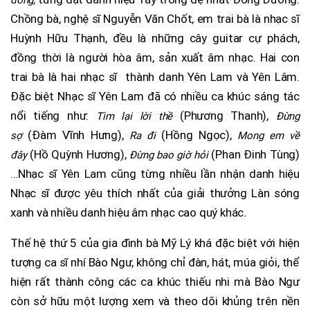
đông,
Chồng bà, nghệ sĩ Nguyễn Văn Chốt, em trai bà là nhạc sĩ
Huỳnh Hữu Thạnh, đều là những cây guitar cự phách,
đồng thời là người hòa âm, sản xuất âm nhạc. Hai con
trai bà là hai nhạc sĩ thành danh Yên Lam và Yên Lâm.
Đặc biệt Nhạc sĩ Yên Lam đã có nhiều ca khúc sáng tác
nổi tiếng như:
(Phương Thanh),
Tìm lại lời thề
Đừng
(Đàm Vĩnh Hưng),
(Hồng Ngọc),
sợ
Ra đi
Mong em về
(Hồ Quỳnh Hương),
(Phan Đinh Tùng)
đây
Đừng bao giờ hỏi
…Nhạc sĩ Yên Lam cũng từng nhiều lần nhận danh hiệu
Nhạc sĩ được yêu thích nhất của giải thưởng Làn sóng
xanh và nhiều danh hiệu âm nhạc cao quý khác
.
Thế hệ thứ 5 của gia đình bà Mỹ Lý khá đặc biệt với hiện
tượng ca sĩ nhí Bào Ngư, không chỉ đàn, hát, múa giỏi, thể
hiện rất thành công các ca khúc thiếu nhi mà Bào Ngư
còn sở hữu một lượng xem và theo dõi khủng trên nền