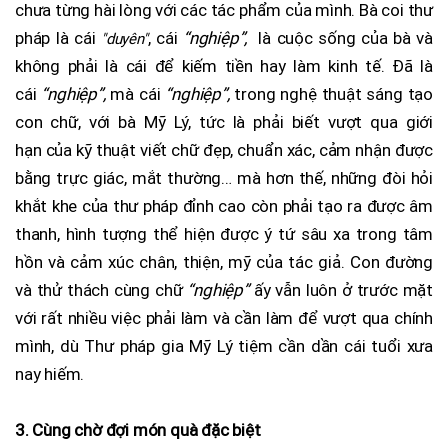
chưa từng hài lòng với các tác phẩm của mình. Bà coi thư
pháp là cái
, cái
“nghiệp”,
là cuộc sống của bà và
"duyên"
không phải là cái để kiếm tiền hay làm kinh tế. Đã là
cái
“nghiệp”,
mà cái
“nghiệp”,
trong nghệ thuật sáng tạo
con chữ, với bà Mỹ Lý, tức là phải biết vượt qua giới
hạn của kỹ thuật viết chữ đẹp, chuẩn xác, cảm nhận được
bằng trực giác, mắt thường… mà hơn thế, những đòi hỏi
khắt khe của thư pháp đỉnh cao còn phải tạo ra được âm
thanh, hình tượng thể hiện được ý tứ sâu xa trong tâm
hồn và cảm xúc chân, thiện, mỹ của tác giả. Con đường
và thử thách cùng chữ
“nghiệp”
ấy vẫn luôn ở trước mặt
với rất nhiều việc phải làm và cần làm để vượt qua chính
mình, dù Thư pháp gia Mỹ Lý tiệm cần dần cái tuổi xưa
nay hiếm.
3. Cùng chờ đợi món quà đặc biệt