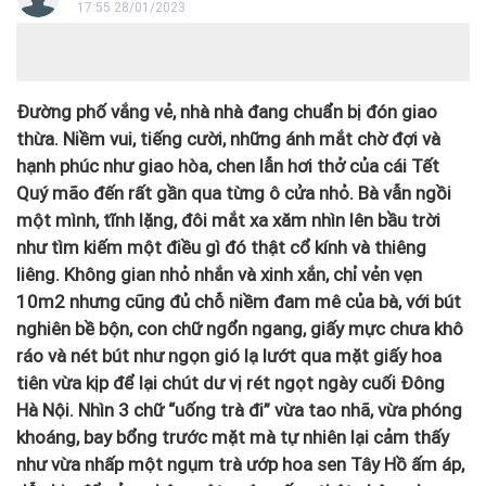
17:55 28/01/2023
Đường phố vắng vẻ, nhà nhà đang chuẩn bị đón giao
thừa. Niềm vui, tiếng cười, những ánh mắt chờ đợi và
hạnh phúc như giao hòa, chen lẫn hơi thở của cái Tết
Quý mão đến rất gần qua từng ô cửa nhỏ. Bà vẫn ngồi
một mình, tĩnh lặng, đôi mắt xa xăm nhìn lên bầu trời
như tìm kiếm một điều gì đó thật cổ kính và thiêng
liêng. Không gian nhỏ nhắn và xinh xắn, chỉ vẻn vẹn
10m2 nhưng cũng đủ chỗ niềm đam mê của bà, với bút
nghiên bề bộn, con chữ ngổn ngang, giấy mực chưa khô
ráo và nét bút như ngọn gió lạ lướt qua mặt giấy hoa
tiên vừa kịp để lại chút dư vị rét ngọt ngày cuối Đông
Hà Nội. Nhìn 3 chữ “uống trà đi” vừa tao nhã, vừa phóng
khoáng, bay bổng trước mặt mà tự nhiên lại cảm thấy
như vừa nhấp một ngụm trà ướp hoa sen Tây Hồ ấm áp,