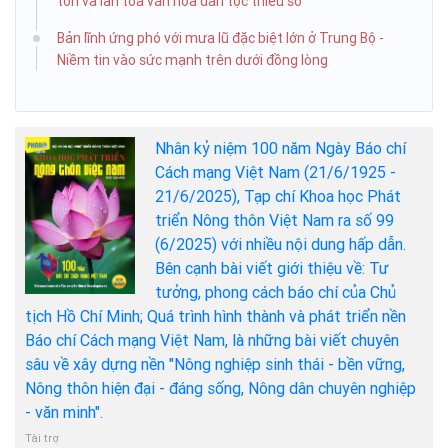
tồn và lan tỏa văn hóa dân tộc thiểu số
Bản lĩnh ứng phó với mưa lũ đặc biệt lớn ở Trung Bộ -
Niềm tin vào sức mạnh trên dưới đồng lòng
Nhân kỷ niệm 100 năm Ngày Báo chí
Cách mạng Việt Nam (21/6/1925 -
21/6/2025), Tạp chí Khoa học Phát
triển Nông thôn Việt Nam ra số 99
(6/2025) với nhiều nội dung hấp dẫn.
Bên cạnh bài viết giới thiệu về: Tư
tưởng, phong cách báo chí của Chủ
tịch Hồ Chí Minh; Quá trình hình thành và phát triển nền
Báo chí Cách mạng Việt Nam, là những bài viết chuyên
sâu về xây dựng nền "Nông nghiệp sinh thái - bền vững,
Nông thôn hiện đại - đáng sống, Nông dân chuyên nghiệp
- văn minh".
Tài trợ