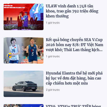
ULAW vinh danh 1.748 tân
khoa, trao gần 792 triệu đồng
khen thưởng
1 giờ trước
Kết quả bóng chuyền SEA V.Cup
2026 hôm nay 8/8: ĐT Việt Nam
vượt khó; Thái Lan thắng kịch
tính
1 giờ trước
Hyundai Elantra thế hệ mới phá
kỷ lục về đơn đặt hàng, bản cao
cấp chiếm hơn một nửa
2 giờ trước
VTV6, VTVGo TRỰC TIẾP bóng