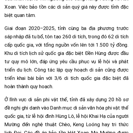
Xoan. Việc bảo tồn các di sản quý giá này được tỉnh đặc
biệt quan tâm.
Giai đoạn 2020–2025, tỉnh cùng ba địa phương trước
sáp nhập đã tu bổ, tôn tạo 260 di tích, trong đó 62 di tích
cấp quốc gia, với tổng nguồn vốn lên tới 1.500 tỷ đồng.
Khu di tích lịch sử quốc gia đặc biệt Đền Hùng được đầu
tư quy mô lớn, đáp ứng yêu cầu phục vụ lễ hội và phát
triển du lịch. Công tác lập quy hoạch di sản cũng được
triển khai bài bản với 3/6 di tích quốc gia đặc biệt đã
hoàn thành quy hoạch.
Ở lĩnh vực di sản phi vật thể, tỉnh đã xây dựng 20 hồ sơ
đề nghị ghi danh vào Danh mục di sản văn hóa phi vật thể
quốc gia, từ lễ hội đình Hùng Lô, lễ hội Khai Hạ của người
Mường đến nghệ thuật Chèo, Keng Loóng hay tri thức
lịch Đoi. Các đề án bảo tồn Hát Xoan, Mo Mường được