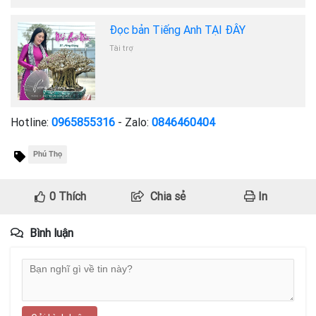
Đọc bản Tiếng Anh TẠI ĐÂY
Tài trợ
Hotline:
0965855316
- Zalo:
0846460404
Phú Thọ
0
Thích
Chia sẻ
In
Bình luận