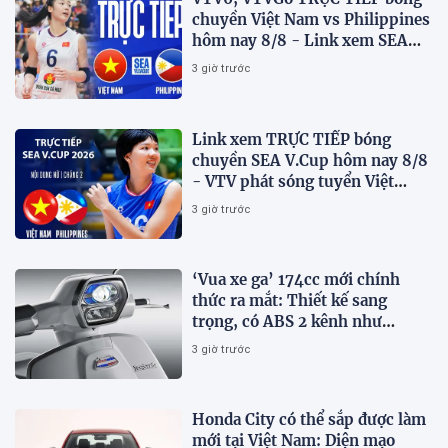
chuyền Việt Nam vs Philippines
hôm nay 8/8 - Link xem SEA
V.Cup 2026 mới nhất
3 giờ trước
Link xem TRỰC TIẾP bóng
chuyền SEA V.Cup hôm nay 8/8
- VTV phát sóng tuyển Việt
Nam đấu Philippines
3 giờ trước
‘Vua xe ga’ 174cc mới chính
thức ra mắt: Thiết kế sang
trọng, có ABS 2 kênh như
Honda SH, giá hấp dẫn
3 giờ trước
Honda City có thể sắp được làm
mới tại Việt Nam: Diện mạo