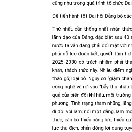
cũng như trong quá trình tổ chức Đại 
Để tiến hành tốt Đại hội Đảng bộ các
Thứ nhất, cần thống nhất nhận thứ
lãnh đạo của Đảng, đặc biệt sau 40 n
nước ta vẫn đang phải đối mặt với n
phải nỗ lực đoàn kết, quyết tâm hơ
2025-2030 có trách nhiệm phải tha
khăn, thách thức này. Nhiều điểm ng
tháo gỡ, loại bỏ. Nguy cơ “giậm chân 
công nghệ và rơi vào “bẫy thu nhập t
quả của biến đổi khí hậu, môi trường 
phương. Tình trạng tham nhũng, lãng 
đi đôi với làm; nói một đằng, làm mộ
thực, cán bộ thiếu năng lực, thiếu g
lực thù địch, phản động lợi dụng tu