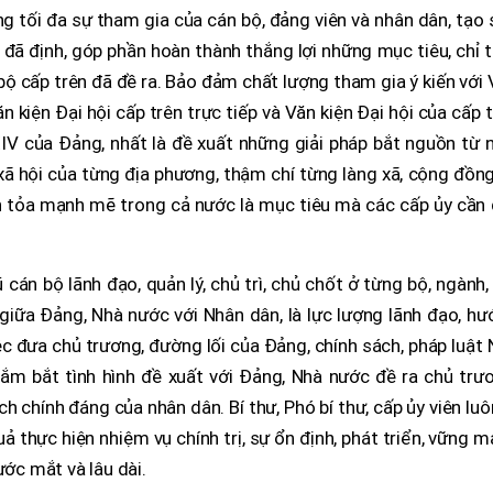
ng tối đa sự tham gia của cán bộ, đảng viên và nhân dân, tạo
đã định, góp phần hoàn thành thắng lợi những mục tiêu, chỉ t
 cấp trên đã đề ra. Bảo đảm chất lượng tham gia ý kiến với
n kiện Đại hội cấp trên trực tiếp và Văn kiện Đại hội của cấp 
IV của Đảng, nhất là đề xuất những giải pháp bắt nguồn từ 
xã hội của từng địa phương, thậm chí từng làng xã, cộng đồn
lan tỏa mạnh mẽ trong cả nước là mục tiêu mà các cấp ủy cần
cán bộ lãnh đạo, quản lý, chủ trì, chủ chốt ở từng bộ, ngành,
” giữa Đảng, Nhà nước với Nhân dân, là lực lượng lãnh đạo, h
iệc đưa chủ trương, đường lối của Đảng, chính sách, pháp luật
ắm bắt tình hình đề xuất với Đảng, Nhà nước đề ra chủ trươ
ch chính đáng của nhân dân. Bí thư, Phó bí thư, cấp ủy viên luô
ả thực hiện nhiệm vụ chính trị, sự ổn định, phát triển, vững 
ước mắt và lâu dài.