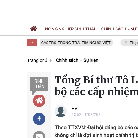
NÔNG NGHIỆP SINH THÁI
CHÍNH SÁCH – SỰ 
FIDEL CASTRO TRONG TRÁI TIM NGƯỜI VIỆT
Thạc sĩ N
Trang chủ
Chính sách – Sự kiện
Tổng Bí thư Tô L
BÌNH
LUẬN
bộ các cấp nhiệ
PV
18:52 11/02/2025
Theo TTXVN: Đại hội đảng bộ các cấ
không chỉ là đợt sinh hoạt chính trị