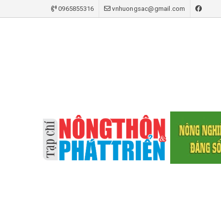
0965855316
vnhuongsac@gmail.com