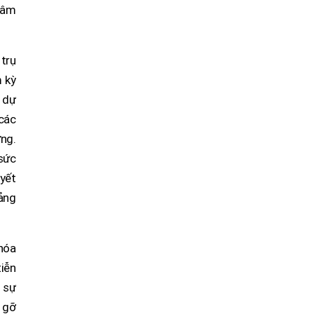
 tâm
 trụ
 kỳ
i dự
 các
ơng.
 sức
uyết
ảng
 hóa
iễn
g sự
o gỡ