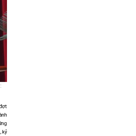
:
 đợt
hành
hững
, kỷ