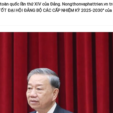
 toàn quốc lần thứ XIV của Đảng. Nongthonvaphattrien.vn tr
ỨC TỐT ĐẠI HỘI ĐẢNG BỘ CÁC CẤP NHIỆM KỲ 2025-2030" của