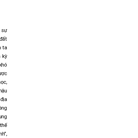
 sự
 đất
n ta
 kỳ
khó
được
học,
 hậu
 địa
hông
rung
 thế
nh”,