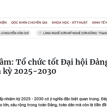
KIỆN
GÓC NHÌN CHUYÊN GIA
KHOA HỌC - KỸ THUẬT
KINH TẾ
GUYỄN VĂN CHÍ
LÀNG NGHỀ SƠN MỸ NGHỆ SƠN ĐỒNG: Thành viên Mạn
âm: Tổ chức tốt Đại hội Đản
m kỳ 2025-2030
p nhiệm kỳ 2025 - 2030 có ý nghĩa đặc biệt quan trọng. Đâ
 to lớn, sâu rộng trong toàn Đảng, toàn dân mà còn là tiền đề