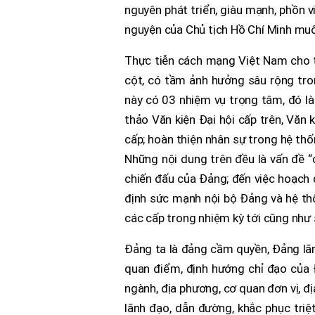
nguyên phát triển, giàu mạnh, phồn 
nguyện của Chủ tịch Hồ Chí Minh muô
Thực tiễn cách mạng Việt Nam cho th
cột, có tầm ảnh hưởng sâu rộng tro
này có 03 nhiệm vụ trọng tâm, đó là:
thảo Văn kiện Đại hội cấp trên, Văn 
cấp; hoàn thiện nhân sự trong hệ th
Những nội dung trên đều là vấn đề “c
chiến đấu của Đảng; đến việc hoạch đ
định sức mạnh nội bộ Đảng và hệ thố
các cấp trong nhiệm kỳ tới cũng như
Đảng ta là đảng cầm quyền, Đảng lãn
quan điểm, định hướng chỉ đạo của 
ngành, địa phương, cơ quan đơn vị, đị
lãnh đạo, dẫn đường, khắc phục triệt 