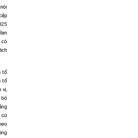
nội
cấp
2025
 Ban
 có
ách
n tổ
n tổ
 vị,
 bộ
ảng
n cứ
heo
ộng