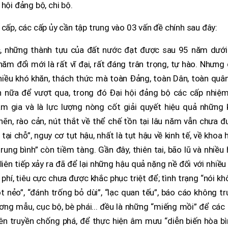
hội đảng bộ, chi bộ.
 cấp, các cấp ủy cần tập trung vào 03 vấn đề chính sau đây:
c, những thành tựu của đất nước đạt được sau 95 năm dưới
ăm đổi mới là rất vĩ đại, rất đáng trân trọng, tự hào. Nhưng
hiều khó khăn, thách thức mà toàn Đảng, toàn Dân, toàn quâ
n nữa để vượt qua, trong đó Đại hội đảng bộ các cấp nhiệm
m gia và là lực lượng nòng cốt giải quyết hiệu quả những 
hẽn, rào cản, nút thắt về thể chế tồn tại lâu năm vẫn chưa 
tại chỗ”, nguy cơ tụt hậu, nhất là tụt hậu về kinh tế, về khoa 
rung bình” còn tiềm tàng. Gần đây, thiên tai, bão lũ và nhiều
liên tiếp xảy ra đã để lại những hậu quả nặng nề đối với nhiều
phí, tiêu cực chưa được khắc phục triệt để; tình trạng “nói k
t nẻo”, “đánh trống bỏ dùi”, “lạc quan tếu”, báo cáo không t
ương mẫu, cục bộ, bè phái... đều là những “miếng mồi” để các
yên truyền chống phá, để thực hiện âm mưu “diễn biến hòa bì