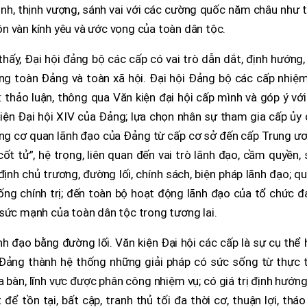
vinh, thịnh vượng, sánh vai với các cường quốc năm châu như
n vàn kính yêu và ước vọng của toàn dân tộc.
ấy, Đại hội đảng bộ các cấp có vai trò dẫn dắt, định hướng,
ng toàn Đảng và toàn xã hội. Đại hội Đảng bộ các cấp nhiệm
 thảo luận, thông qua Văn kiện đại hội cấp mình và góp ý vớ
kiện Đại hội XIV của Đảng; lựa chọn nhân sự tham gia cấp ủy
ống cơ quan lãnh đạo của Đảng từ cấp cơ sở đến cấp Trung ư
ốt tử”, hệ trọng, liên quan đến vai trò lãnh đạo, cầm quyền,
ịnh chủ trương, đường lối, chính sách, biện pháp lãnh đạo; q
ng chính trị; đến toàn bộ hoạt động lãnh đạo của tổ chức đ
 sức mạnh của toàn dân tộc trong tương lai.
h đạo bằng đường lối. Văn kiện Đại hội các cấp là sự cụ thể
Đảng thành hệ thống những giải pháp có sức sống từ thực t
a bàn, lĩnh vực được phân công nhiệm vụ; có giá trị định hướn
để tồn tại, bất cập, tranh thủ tối đa thời cơ, thuận lợi, thá