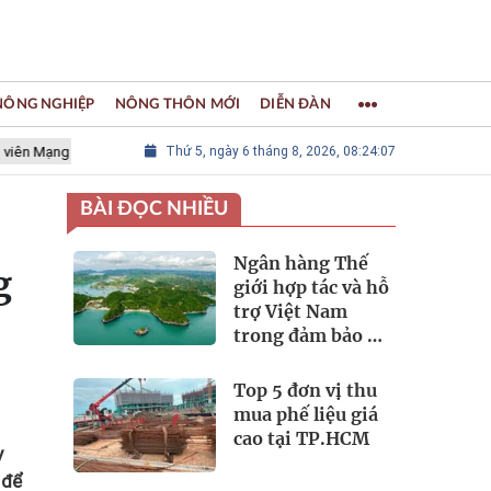
 NÔNG NGHIỆP
NÔNG THÔN MỚI
DIỄN ĐÀN
g lưới các Thành phố Thủ công sáng tạo Thế giới
Thứ 5, ngày 6 tháng 8, 2026, 08:24:08
LÀNG NGHỀ KH
BÀI ĐỌC NHIỀU
Ngân hàng Thế
g
giới hợp tác và hỗ
trợ Việt Nam
trong đảm bảo an
ninh nguồn nước
Top 5 đơn vị thu
mua phế liệu giá
cao tại TP.HCM
y
 để