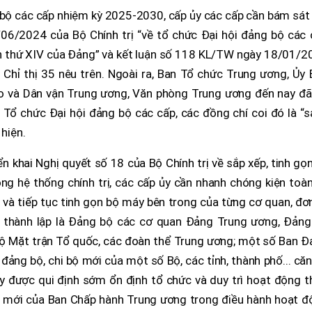
bộ các cấp nhiệm kỳ 2025-2030, cấp ủy các cấp cần bám sát 
06/2024 của Bộ Chính trị “về tổ chức Đại hội đảng bộ các 
 lần thứ XIV của Đảng” và kết luận số 118 KL/TW ngày 18/01/
g Chỉ thị 35 nêu trên. Ngoài ra, Ban Tổ chức Trung ương, Ủy
áo và Dân vận Trung ương, Văn phòng Trung ương đến nay đã
Tổ chức Đại hội đảng bộ các cấp, các đồng chí coi đó là “s
 hiện.
ển khai Nghị quyết số 18 của Bộ Chính trị về sắp xếp, tinh gọ
ng hệ thống chính trị, các cấp ủy cần nhanh chóng kiện toà
à tiếp tục tinh gọn bộ máy bên trong của từng cơ quan, đơn
 thành lập là Đảng bộ các cơ quan Đảng Trung ương, Đảng
bộ Mặt trận Tổ quốc, các đoàn thể Trung ương; một số Ban Đ
đảng bộ, chi bộ mới của một số Bộ, các tỉnh, thành phố... că
y được qui định sớm ổn định tổ chức và duy trì hoạt động t
h mới của Ban Chấp hành Trung ương trong điều hành hoạt đ