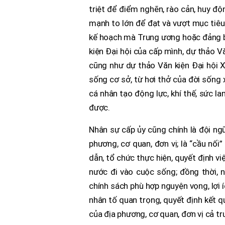
triệt để điểm nghẽn, rào cản, huy độ
mạnh to lớn để đạt và vượt mục tiêu 
kế hoạch mà Trung ương hoặc đảng bộ
kiện Đại hội của cấp mình, dự thảo Vă
cũng như dự thảo Văn kiện Đại hội X
sống cơ sở, từ hơi thở của đời sống 
cá nhân tạo động lực, khí thế, sức 
được.
Nhân sự cấp ủy cũng chính là đội ngũ 
phương, cơ quan, đơn vị; là “cầu nối
dẫn, tổ chức thực hiện, quyết định v
nước đi vào cuộc sống; đồng thời, n
chính sách phù hợp nguyện vọng, lợi í
nhân tố quan trọng, quyết định kết qu
của địa phương, cơ quan, đơn vị cả tr