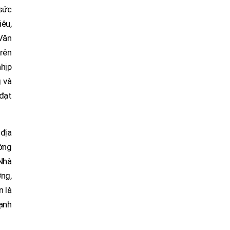
 sức
iêu,
 Văn
trên
nhịp
g và
 đạt
 địa
ướng
 Nhà
ng,
n là
mạnh