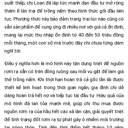
suất thấp, chị Loan đã lập tức mạnh dạn đầu tư mở rộng
thêm 8 lán trại để trồng nấm theo hình thức gối đầu liên
tục. Phương thức này bảo đảm trang trại lúc nào cũng có
sẵn sản phẩm để cung ứng đi nhiều nơi với giá cả ổn định,
mang lại mức thu nhập ổn định từ 40 đến 50 triệu đồng
mỗi tháng, một con số mà trước đây chị chưa từng dám
nghĩ tới.
Điều ý nghĩa hơn là mô hình này tận dụng triệt để nguồn
rơm rạ sẵn có trên đồng ruộng sau mỗi vụ gặt để làm giá
thể trồng nấm. Khi thời hạn hoàn trả cả gốc lẫn lãi được
thiết kế linh hoạt trong thời gian ngắn, gia đình chị dễ
dàng hoàn trả hết nợ và tiếp tục tái đầu tư. Hiệu quả của
mô hình đã lan tỏa mạnh mẽ, giúp chị thu mua được
nguồn rơm rạ của hầu hết các xã lân cận, giải quyết triệt
để tình trạng đốt rơm rạ tự phát gây ô nhiễm môi trường
tại nông thôn. Tính đến thời điểm hết tháng 10 năm