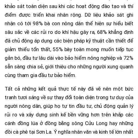
khảo sát toàn diện sau khi các hoạt động đào tạo và thí
điểm được triển khai nhân rộng. Dữ liệu khảo sát ghi
nhận có tới 98% bà con nông dân thể hiện sự hiểu biết
sâu sắc về các rủi ro do khí hậu gây ra, 68% khẳng định
đã chủ động áp dụng các biện pháp kỹ thuật cần thiết để
giảm thiểu tổn thất, 55% bày toàn mong muốn tiếp tục
gắn bó, đầu tư lâu dài vào bảo hiểm nông nghiệp và 72%
sẵn sàng chia sẻ, giới thiệu cho những người xung quanh
cùng tham gia đầu tư bảo hiểm.
Tất cả những kết quả thực tế này đã vẽ nên một bức
tranh tươi sáng về sự thay đổi toàn diện trong tư duy của
người nông dân, giúp họ tự tin đầu tư, chủ động quản lý
rủi ro và xây dựng sinh kế bền vững hơn trên khắp các
cánh đồng lúa ở đồng bằng sông Cửu Long hay những
đồi cà phê tại Sơn La. Ý nghĩa nhân văn và kinh tế lớn nhất