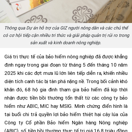
Thông qua Dự án hỗ trợ của GIZ người nông dân và các chủ thể
có cơ hội tiếp cận nhiều tri thức và giải pháp quản trị rủi ro trong
sản xuất và kinh doanh nông nghiệp.
Giá trị thực tế của bảo hiểm nông nghiệp đã được khẳng
định ngay trong giai đoạn từ tháng 5 đến tháng 10 năm
2025 khi các đợt mưa lũ lớn liên tiếp diễn ra, khiến nhiều
diện tích canh tác bị tàn phá nặng nề. Trong bối cảnh khó
khăn đó, 68 hộ gia đình tham gia bảo hiểm đã kịp thời
nhận được tiền bồi thường tổn thất từ các công ty bảo
hiểm như ABIC, MIC hay MSIG. Minh chứng điển hình là
tại buổi chi trả quyền lợi bảo hiểm thiệt hại cây lúa của
Công ty Cổ phần Bảo hiểm Ngân hàng Nông nghiệp
(ABIC), số tiền bồi thường thực tế trị giá 16,8 triệu đồng