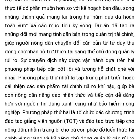
thực tế có phần muộn hơn so với kế hoạch ban đầu, song
những thành quả mang lại trong hai năm qua đã hoàn
toàn vượt xa các mục tiêu kỳ vọng. Dự án đã tạo ra
những đổi mới mang tính căn bản trong quản trị tài chính,
giúp người nông dân chuyển đổi căn bản từ tư duy thụ
động chờ nhận hỗ trợ thiên tai sang thế chủ động quản lý
rủi ro. Sự chuyển dịch này được vận hành dựa trên hai
phương pháp tiếp cận cốt lõi và tương hỗ chặt chẽ với
nhau. Phương pháp thứ nhất là tập trung phát triển hoặc
cải thiện các sản phẩm tài chính rủi ro khí hậu, giúp bà
con nông dân nâng cao nhận thức và tiếp cận dễ dàng
hơn với nguồn tín dụng xanh cũng như bảo hiểm nông
nghiệp. Phương pháp thứ hai là tổ chức các chương trình
đào tạo giảng viên nguồn (TOT) và đào tạo trực tiếp cho
nông dân, nhằm trang bị cho bà con phác đồ kiến thức tài
chính vững vàng và kỹ năng chủ động quản lý các rủi ro