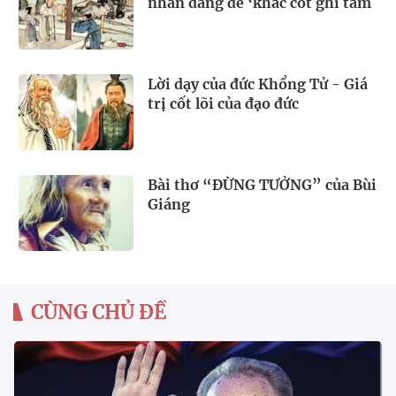
nhân đáng để ‘khắc cốt ghi tâm
Lời dạy của đức Khổng Tử - Giá
trị cốt lõi của đạo đức
Bài thơ “ĐỪNG TƯỞNG” của Bùi
Giáng
CÙNG CHỦ ĐỀ