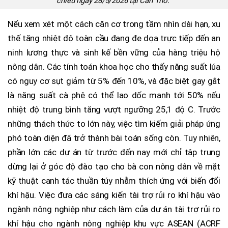
chiều ngày 28/5/2026 tại Cần Thơ.
Nếu xem xét một cách căn cơ trong tầm nhìn dài hạn, xu
thế tăng nhiệt độ toàn cầu đang đe dọa trực tiếp đến an
ninh lương thực và sinh kế bền vững của hàng triệu hộ
nông dân. Các tính toán khoa học cho thấy năng suất lúa
có nguy cơ sụt giảm từ 5% đến 10%, và đặc biệt gay gắt
là năng suất cà phê có thể lao dốc mạnh tới 50% nếu
nhiệt độ trung bình tăng vượt ngưỡng 25,1 độ C. Trước
những thách thức to lớn này, việc tìm kiếm giải pháp ứng
phó toàn diện đã trở thành bài toán sống còn. Tuy nhiên,
phần lớn các dự án từ trước đến nay mới chỉ tập trung
dừng lại ở góc độ đào tạo cho bà con nông dân về mặt
kỹ thuật canh tác thuần túy nhằm thích ứng với biến đổi
khí hậu. Việc đưa các sáng kiến tài trợ rủi ro khí hậu vào
ngành nông nghiệp như cách làm của dự án tài trợ rủi ro
khí hậu cho ngành nông nghiệp khu vực ASEAN (ACRF