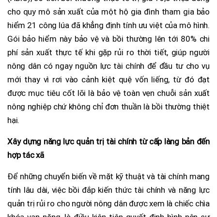
cho quy mô sản xuất của một hộ gia đình tham gia bảo
hiểm 21 công lúa đã khẳng định tính ưu việt của mô hình.
Gói bảo hiểm này bảo vệ và bồi thường lên tới 80% chi
phí sản xuất thực tế khi gặp rủi ro thời tiết, giúp người
nông dân có ngay nguồn lực tài chính để đầu tư cho vụ
mới thay vì rơi vào cảnh kiệt quệ vốn liếng, từ đó đạt
được mục tiêu cốt lõi là bảo vệ toàn vẹn chuỗi sản xuất
nông nghiệp chứ không chỉ đơn thuần là bồi thường thiệt
hại.
Xây dựng năng lực quản trị tài chính từ cấp làng bản đến
hợp tác xã
Để những chuyển biến về mặt kỹ thuật và tài chính mang
tính lâu dài, việc bồi đắp kiến thức tài chính và năng lực
quản trị rủi ro cho người nông dân được xem là chiếc chìa
khóa vạn năng, là điều kiện tiên quyết định hình nên sự