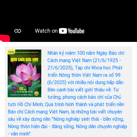
Nhân kỷ niệm 100 năm Ngày Báo chí
Cách mạng Việt Nam (21/6/1925 -
21/6/2025), Tạp chí Khoa học Phát
triển Nông thôn Việt Nam ra số 99
(6/2025) với nhiều nội dung hấp dẫn.
Bên cạnh bài viết giới thiệu về: Tư
tưởng, phong cách báo chí của Chủ
tịch Hồ Chí Minh; Quá trình hình thành và phát triển nền
Báo chí Cách mạng Việt Nam, là những bài viết chuyên
sâu về xây dựng nền "Nông nghiệp sinh thái - bền vững,
Nông thôn hiện đại - đáng sống, Nông dân chuyên nghiệp
- văn minh".