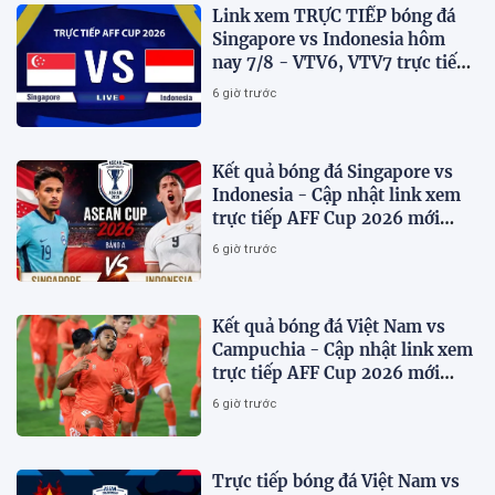
Link xem TRỰC TIẾP bóng đá
Singapore vs Indonesia hôm
nay 7/8 - VTV6, VTV7 trực tiếp
AFF Cup 2026
6 giờ trước
Kết quả bóng đá Singapore vs
Indonesia - Cập nhật link xem
trực tiếp AFF Cup 2026 mới
nhất.
6 giờ trước
Kết quả bóng đá Việt Nam vs
Campuchia - Cập nhật link xem
trực tiếp AFF Cup 2026 mới
nhất
6 giờ trước
Trực tiếp bóng đá Việt Nam vs