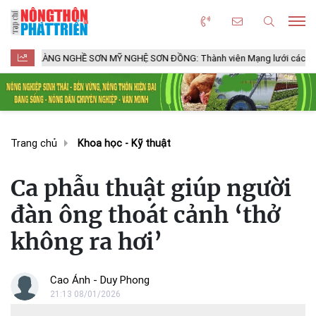
ÀNG NGHỀ SƠN MỸ NGHỆ SƠN ĐỒNG: Thành viên Mạng lưới các Thành phố T
Trang chủ
Khoa học - Kỹ thuật
Ca phẫu thuật giúp người
đàn ông thoát cảnh ‘thở
không ra hơi’
Cao Ánh - Duy Phong
21:13 08/01/2026