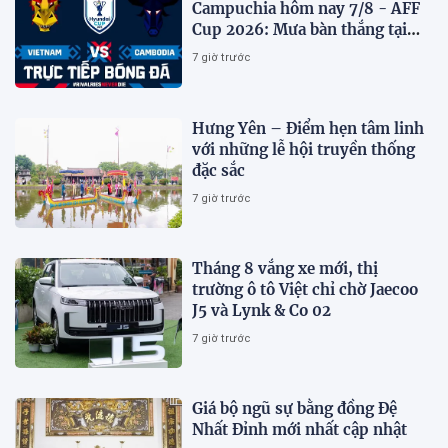
Campuchia hôm nay 7/8 - AFF
Cup 2026: Mưa bàn thắng tại
Mỹ Đình?
7 giờ trước
Hưng Yên – Điểm hẹn tâm linh
với những lễ hội truyền thống
đặc sắc
7 giờ trước
Tháng 8 vắng xe mới, thị
trường ô tô Việt chỉ chờ Jaecoo
J5 và Lynk & Co 02
7 giờ trước
Giá bộ ngũ sự bằng đồng Đệ
Nhất Đỉnh mới nhất cập nhật