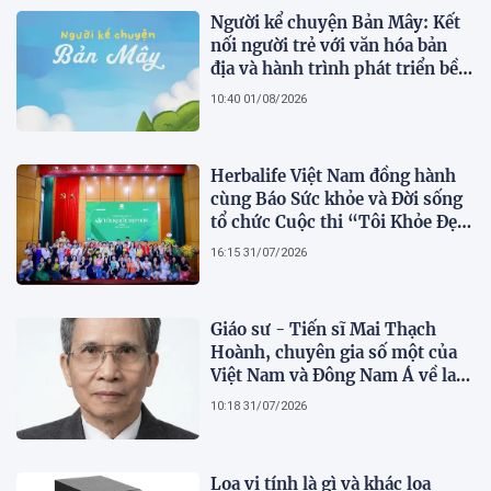
Người kể chuyện Bản Mây: Kết
nối người trẻ với văn hóa bản
địa và hành trình phát triển bền
vững tại Tả Lèng
10:40 01/08/2026
Herbalife Việt Nam đồng hành
cùng Báo Sức khỏe và Đời sống
tổ chức Cuộc thi “Tôi Khỏe Đẹp
Hơn” lần thứ 5 để khuyến khích
16:15 31/07/2026
mọi người trở thành phiên bản
tốt hơn của chính mình
Giáo sư - Tiến sĩ Mai Thạch
Hoành, chuyên gia số một của
Việt Nam và Đông Nam Á về lai
tạo giống khoai lang hữu tính
10:18 31/07/2026
Loa vi tính là gì và khác loa