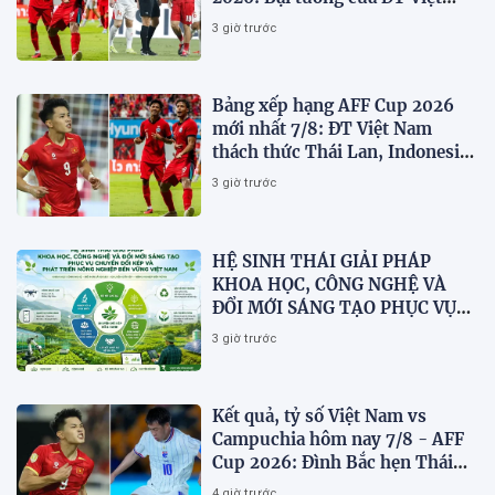
nam dừng bước sớm
3 giờ trước
Bảng xếp hạng AFF Cup 2026
mới nhất 7/8: ĐT Việt Nam
thách thức Thái Lan, Indonesia
dừng bước
3 giờ trước
HỆ SINH THÁI GIẢI PHÁP
KHOA HỌC, CÔNG NGHỆ VÀ
ĐỔI MỚI SÁNG TẠO PHỤC VỤ
CHUYỂN ĐỔI KÉP VÀ PHÁT
3 giờ trước
TRIỂN NÔNG NGHIỆP BỀN
VỮNG VIỆT NAM
Kết quả, tỷ số Việt Nam vs
Campuchia hôm nay 7/8 - AFF
Cup 2026: Đình Bắc hẹn Thái
Lan ở chung kết?
4 giờ trước