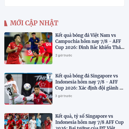
MỚI CẬP NHẬT
Kết quả bóng đá Việt Nam vs
Campuchia hôm nay 7/8 - AFF
Cup 2026: Đình Bắc khiến Thái
Lan run sợ
2 giờ trước
Kết quả bóng đá Singapore vs
Indonesia hôm nay 7/8 - AFF
Cup 2026: Xác định đội giành vé
Bán kết
3 giờ trước
Kết quả, tỷ số Singapore vs
Indonesia hôm nay 7/8 AFF Cup
2026: Bại tướng của ĐT Việt