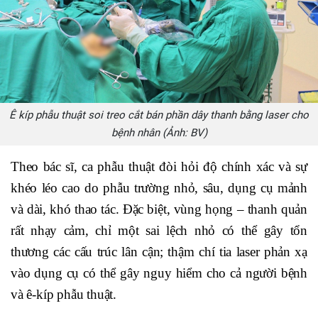
Ê kíp phẫu thuật soi treo cắt bán phần dây thanh bằng laser cho
bệnh nhân (Ảnh: BV)
Theo bác sĩ, ca phẫu thuật đòi hỏi độ chính xác và sự
khéo léo cao do phẫu trường nhỏ, sâu, dụng cụ mảnh
và dài, khó thao tác. Đặc biệt, vùng họng – thanh quản
rất nhạy cảm, chỉ một sai lệch nhỏ có thể gây tổn
thương các cấu trúc lân cận; thậm chí tia laser phản xạ
vào dụng cụ có thể gây nguy hiểm cho cả người bệnh
và ê-kíp phẫu thuật.