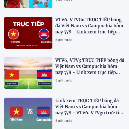
VTV6, VTVGo TRỰC TIẾP bóng
đá Việt Nam vs Campuchia hôm
nay 7/8 - Link xem trực tiếp
AFF Cup 2026 mới nhất
5 giờ trước
VTV6, VTV3 TRỰC TIẾP bóng đá
Việt Nam vs Campuchia hôm
nay 7/8 - Link xem trực tiếp
AFF Cup 2026 mới nhất
5 giờ trước
Link xem TRỰC TIẾP bóng đá
Việt Nam vs Campuchia hôm
nay 7/8 - VTV6, VTVgo trực tiếp
AFF Cup 2026
5 giờ trước