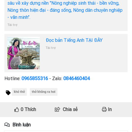
sâu về xây dựng nền "Nông nghiệp sinh thái - bền vững,
Nông thôn hiện đại - đáng sống, Nông dân chuyên nghiệp
- văn minh".
Tài trợ
Đọc bản Tiếng Anh TẠI ĐÂY
Tài trợ
Hotline:
0965855316
- Zalo:
0846460404
khó thở
thở không ra hơi
0
Thích
Chia sẻ
In
Bình luận