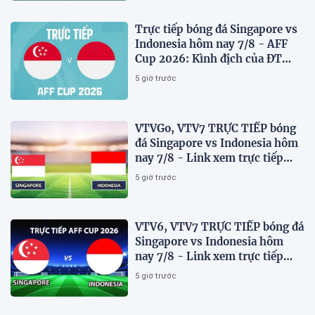
Trực tiếp bóng đá Singapore vs
Indonesia hôm nay 7/8 - AFF
Cup 2026: Kình địch của ĐT
Việt Nam thua đau?
5 giờ trước
VTVGo, VTV7 TRỰC TIẾP bóng
đá Singapore vs Indonesia hôm
nay 7/8 - Link xem trực tiếp
AFF Cup 2026 mới nhất
5 giờ trước
VTV6, VTV7 TRỰC TIẾP bóng đá
Singapore vs Indonesia hôm
nay 7/8 - Link xem trực tiếp
AFF Cup 2026 mới nhất
5 giờ trước