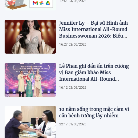
17:43 03/08/2026
Jennifer Ly – Đại sứ Hình ảnh
Miss International All-Round
Businesswoman 2026: Biểu
tượng của nhan sắc, trí tuệ và
16:27 02/08/2026
bản lĩnh
Lê Phan ghi dấu ấn trên cương
vị Ban giám khảo Miss
International All-Round
Businesswoman 2026: Thanh
16:12 02/08/2026
lịch, trí tuệ và lan tỏa giá trị của
người phụ nữ hiện đại
10 năm sống trong mặc cảm vì
căn bệnh tưởng lây nhiễm
22:17 01/08/2026