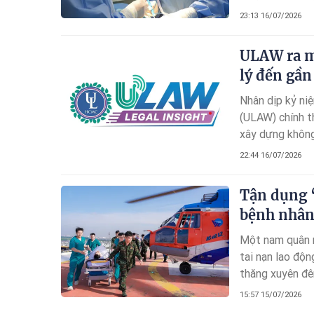
23:13 16/07/2026
ULAW ra mắ
lý đến gầ
Nhân dịp kỷ ni
(ULAW) chính t
xây dựng không 
đồng, doanh ngh
22:44 16/07/2026
Tận dụng ‘
bệnh nhân 
Một nam quân n
tai nạn lao độ
thăng xuyên đê
vàng” nhằm hạn
15:57 15/07/2026