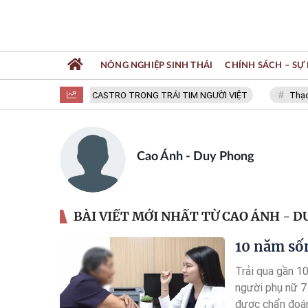
NÔNG NGHIỆP SINH THÁI
CHÍNH SÁCH – SỰ 
FIDEL CASTRO TRONG TRÁI TIM NGƯỜI VIỆT
Thạc sĩ NG
Cao Ánh - Duy Phong
BÀI VIẾT MỚI NHẤT TỪ CAO ÁNH - 
10 năm số
Trải qua gần 10
người phụ nữ 71
được chẩn đoán 