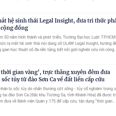
t hệ sinh thái Legal Insight, đưa tri thức ph
n cộng đồng
ệm 50 năm hình thành và phát triển, Trường Đại học Luật TP.HCM
hức ra mắt hệ sinh thái nội dung số ULAW Legal Insight, hướng đ
gian học thuật số đa nền tảng, kết nối giới nghiên cứu với cộng
iệp và các nhà hoạch định chính sách.
thời gian vàng’, trực thăng xuyên đêm đưa
sốc tủy từ đảo Sơn Ca về đất liền cấp cứu
hân bị sốc tủy do chấn thương cột sống - tủy cổ nghiêm trọng 
ng tại đảo Sơn Ca (Đặc khu Trường Sa, tỉnh Khánh Hòa) đã được t
m đưa về Bệnh viện Quân y 175 để cấp cứu, tận dụng “thời gian
 chế nguy cơ tổn thương thần kinh không hồi phục.