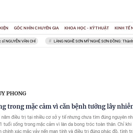
KIỆN
GÓC NHÌN CHUYÊN GIA
KHOA HỌC - KỸ THUẬT
KINH TẾ
UYỄN VĂN CHÍ
LÀNG NGHỀ SƠN MỸ NGHỆ SƠN ĐỒNG: Thành viên Mạng
DUY PHONG
ng trong mặc cảm vì căn bệnh tưởng lây nhi
 năm điều trị tại nhiều cơ sở y tế nhưng chưa tìm đúng nguyên nh
 tuổi sống trong mặc cảm vì làn da bong tróc toàn thân. Chỉ khi
chính xác mắc vảy nến mạn tính và điều trị đúng phác đồ, tình t