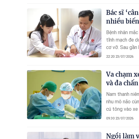
Bác sĩ ‘câ
nhiều biế
Bệnh nhân mắc 
tĩnh mạch đe d
cơ vỡ. Sau gần 
Bệnh viện Quốc
22:20 23/07/2026
Va chạm xe
và đa chấ
Nam thanh niên
nhu mô não cùn
cú tông vào xe 
hợp báo động đỏ
09:30 23/07/2026
sống người bện
Ngồi làm v