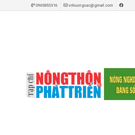
0965855316
vnhuongsac@gmail.com