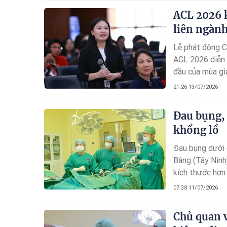
ACL 2026 k
liên ngành
Lễ phát động C
ACL 2026 diễn 
đầu của mùa giả
học, doanh nghi
21:26 13/07/2026
sáng tạo dành c
Đau bụng, 
khổng lồ
Đau bụng dưới d
Bàng (Tây Ninh)
kích thước hơn
07:38 11/07/2026
Chủ quan v