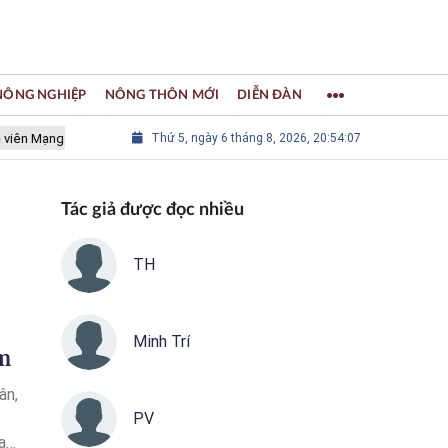
 NÔNG NGHIỆP
NÔNG THÔN MỚI
DIỄN ĐÀN
 lưới các Thành phố Thủ công sáng tạo Thế giới
Thứ 5, ngày 6 tháng 8, 2026, 20:54:08
LÀNG NGHỀ KHẢ
Tác giả được đọc nhiều
TH
Minh Trí
ễm
ân,
PV
rạng