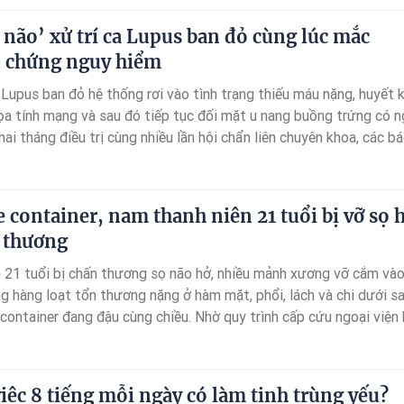
n não’ xử trí ca Lupus ban đỏ cùng lúc mắc
n chứng nguy hiểm
Lupus ban đỏ hệ thống rơi vào tình trạng thiếu máu nặng, huyết 
ọa tính mạng và sau đó tiếp tục đối mặt u nang buồng trứng có 
hai tháng điều trị cùng nhiều lần hội chẩn liên chuyên khoa, các bá
 tế Minh Anh đã cứu sống người bệnh.
 container, nam thanh niên 21 tuổi bị vỡ sọ 
n thương
 21 tuổi bị chấn thương sọ não hở, nhiều mảnh xương vỡ cắm và
g hàng loạt tổn thương nặng ở hàm mặt, phổi, lách và chi dưới s
container đang đậu cùng chiều. Nhờ quy trình cấp cứu ngoại viện 
 nội viện, các bác sĩ đã phối hợp phẫu thuật liên tục gần 8 giờ, 
h.
iệc 8 tiếng mỗi ngày có làm tinh trùng yếu?