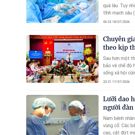
quá lâu. Tuy nh
tĩnh mạch sâu (
mạng nếu không 
06:52 18/07/2026
Chuyên gia
theo kịp t
Sau hơn một th
bảo vệ chế độ h
sống xã hội cũn
quyết quan hệ 
22:21 17/07/2026
hôn, đòi hỏi hệ
Lưỡi dao h
người đàn
Nam bệnh nhân 3
vùng cổ. Các b
cao, cắt đứt m