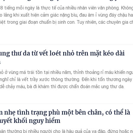
-8 tiếng mỗi ngày là thực tế của nhiều nhân viên văn phòng. Không
o lắng khi xuất hiện cảm giác nặng bìu, đau âm ỉ vùng đáy chậu h
iệt trong giai đoạn chuẩn bị sinh con. Tuy nhiên, các chuyên gia c
có thể ảnh hưởng đến sức khỏe sinh sản nam giới, nhưng không đồ
 nhân trực tiếp gây vô sinh hay làm tinh trùng yếu.
ung thư da từ vết loét nhỏ trên mặt kéo dài
m
ỏ ở vùng má trái tồn tại nhiều năm, thỉnh thoảng rỉ máu khiến ng
nghĩ chỉ là vết trầy xước thông thường. Đến khi tổn thương ngày
à dễ chảy máu, bà đi khám thì được chẩn đoán mắc ung thư da.
nhẹ tình trạng phù một bên chân, có thể là
huyết khối nguy hiểm
ân thường bị nhiều người cho là hậu quả của va đập, đứng hoặc n