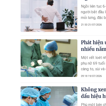
Ngồi liên tục 6
người bắt đầu l
mỏi lưng, đặc b
rằng ngồi lâu 
21:50 21/07/2026
nghĩa là nguyên
Phát hiện 
nhiều nă
Một vết loét nh
phụ nữ 69 tuổi 
càng to, sùi v
09:18 19/07/2026
Không xem 
dấu hiệu 
Phù một bên ch