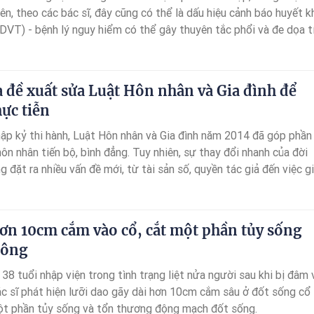
iên, theo các bác sĩ, đây cũng có thể là dấu hiệu cảnh báo huyết k
DVT) - bệnh lý nguy hiểm có thể gây thuyên tắc phổi và đe dọa t
được phát hiện, điều trị kịp thời.
 đề xuất sửa Luật Hôn nhân và Gia đình để
hực tiễn
ập kỷ thi hành, Luật Hôn nhân và Gia đình năm 2014 đã góp phần
ôn nhân tiến bộ, bình đẳng. Tuy nhiên, sự thay đổi nhanh của đời
g đặt ra nhiều vấn đề mới, từ tài sản số, quyền tác giả đến việc gi
của các cặp đôi chung sống như vợ chồng nhưng không đăng ký k
 thống pháp luật tiếp tục được hoàn thiện.
ơn 10cm cắm vào cổ, cắt một phần tủy sống
 ông
8 tuổi nhập viện trong tình trạng liệt nửa người sau khi bị đâm 
ác sĩ phát hiện lưỡi dao gãy dài hơn 10cm cắm sâu ở đốt sống cổ
ột phần tủy sống và tổn thương động mạch đốt sống.