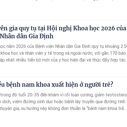
ện rõ rệt.
ên gia quy tụ tại Hội nghị Khoa học 2026 của
 Nhân dân Gia Định
học năm 2026 của Bệnh viện Nhân dân Gia Định quy tụ khoảng 2.
 khoa học và nhân viên y tế trong và ngoài nước, với gần 170 báo
ập nhật nhiều tiến bộ mới của y học hiện đại và thúc đẩy hợp tác
ều bệnh nam khoa xuất hiện ở người trẻ?
 trong độ tuổi 20-35 đến khám vì rối loạn cương, giảm testostero
h dịch, viêm đường sinh dục hoặc bệnh lây truyền qua đường tình
chuyên gia, xu hướng này không đơn thuần là “bệnh nam khoa trẻ
nh tác động của lối sống hiện đại cùng với việc người trẻ chủ độ
 sớm hơn.