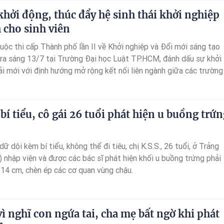
hởi động, thúc đẩy hệ sinh thái khởi nghiệp
 cho sinh viên
uộc thi cấp Thành phố lần II về Khởi nghiệp và Đổi mới sáng tạo
ra sáng 13/7 tại Trường Đại học Luật TP.HCM, đánh dấu sự khởi
i mới với định hướng mở rộng kết nối liên ngành giữa các trường
ệp, chuyên gia và quỹ đầu tư nhằm thúc đẩy hệ sinh thái khởi ngh
ho sinh viên.
bí tiểu, cô gái 26 tuổi phát hiện u buồng trứ
ữ dội kèm bí tiểu, không thể đi tiêu, chị K.S.S., 26 tuổi, ở Trảng
 nhập viện và được các bác sĩ phát hiện khối u buồng trứng phải
 14 cm, chèn ép các cơ quan vùng chậu.
ì nghĩ con ngứa tai, cha mẹ bất ngờ khi phát