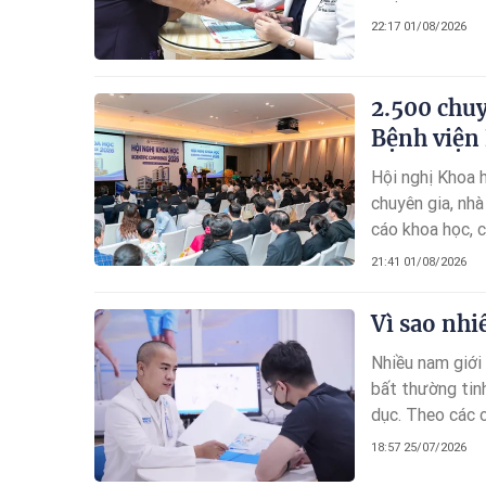
bệnh mới cải thi
22:17 01/08/2026
2.500 chuy
Bệnh viện
Hội nghị Khoa 
chuyên gia, nhà
cáo khoa học, c
quốc tế.
21:41 01/08/2026
Vì sao nhi
Nhiều nam giới
bất thường tin
dục. Theo các 
hóa”, mà phản á
18:57 25/07/2026
khám sức khỏe