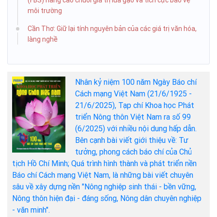
(FBS) nâng cao chuỗi giá trị lúa gạo và tích cực bảo vệ
môi trường
Cần Thơ: Giữ lại tính nguyên bản của các giá trị văn hóa,
làng nghề
Nhân kỷ niệm 100 năm Ngày Báo chí
Cách mạng Việt Nam (21/6/1925 -
21/6/2025), Tạp chí Khoa học Phát
triển Nông thôn Việt Nam ra số 99
(6/2025) với nhiều nội dung hấp dẫn.
Bên cạnh bài viết giới thiệu về: Tư
tưởng, phong cách báo chí của Chủ
tịch Hồ Chí Minh; Quá trình hình thành và phát triển nền
Báo chí Cách mạng Việt Nam, là những bài viết chuyên
sâu về xây dựng nền "Nông nghiệp sinh thái - bền vững,
Nông thôn hiện đại - đáng sống, Nông dân chuyên nghiệp
- văn minh".