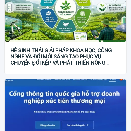
HỆ SINH THÁI GIẢI PHÁP KHOA HỌC, CÔNG
NGHỆ VÀ ĐỔI MỚI SÁNG TẠO PHỤC VỤ
CHUYỂN ĐỔI KÉP VÀ PHÁT TRIỂN NÔNG
NGHIỆP BỀN VỮNG VIỆT NAM