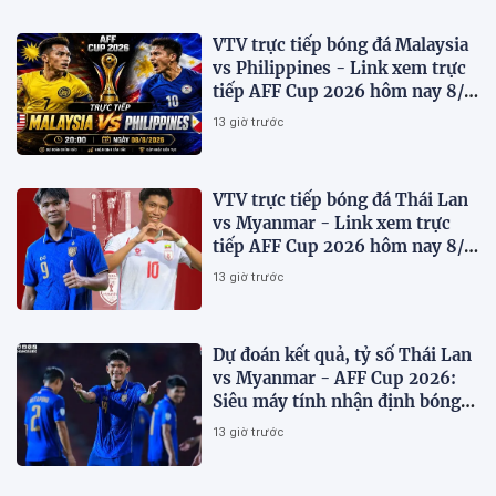
VTV trực tiếp bóng đá Malaysia
vs Philippines - Link xem trực
tiếp AFF Cup 2026 hôm nay 8/8
trên VTV7
13 giờ trước
VTV trực tiếp bóng đá Thái Lan
vs Myanmar - Link xem trực
tiếp AFF Cup 2026 hôm nay 8/8
trên VTV6
13 giờ trước
Dự đoán kết quả, tỷ số Thái Lan
vs Myanmar - AFF Cup 2026:
Siêu máy tính nhận định bóng
đá hôm nay 8/8
13 giờ trước