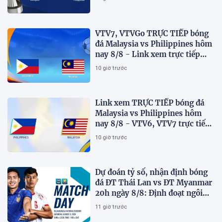
VTV7, VTVGo TRỰC TIẾP bóng
đá Malaysia vs Philippines hôm
nay 8/8 - Link xem trực tiếp
AFF Cup 2026 mới nhất
10 giờ trước
Link xem TRỰC TIẾP bóng đá
Malaysia vs Philippines hôm
nay 8/8 - VTV6, VTV7 trực tiếp
AFF Cup 2026
10 giờ trước
Dự đoán tỷ số, nhận định bóng
đá ĐT Thái Lan vs ĐT Myanmar
20h ngày 8/8: Định đoạt ngôi
đầu bảng
11 giờ trước