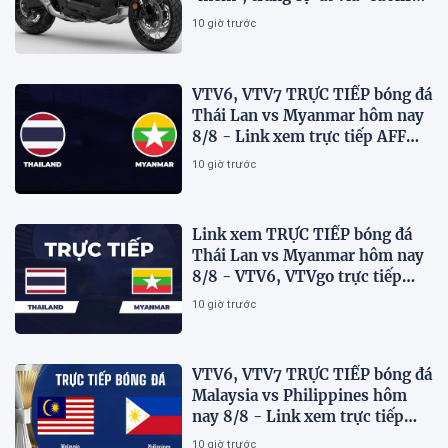
Blade và SH
10 giờ trước
VTV6, VTV7 TRỰC TIẾP bóng đá
Thái Lan vs Myanmar hôm nay
8/8 - Link xem trực tiếp AFF
Cup 2026 mới nhất
10 giờ trước
Link xem TRỰC TIẾP bóng đá
Thái Lan vs Myanmar hôm nay
8/8 - VTV6, VTVgo trực tiếp
AFF Cup 2026
10 giờ trước
VTV6, VTV7 TRỰC TIẾP bóng đá
Malaysia vs Philippines hôm
nay 8/8 - Link xem trực tiếp
AFF Cup 2026 mới nhất
10 giờ trước