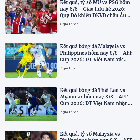
Kết quả, tỷ số MU vs PSG hôm
nay 8/8 - Giao hữu hè 2026:
Quỷ Đỏ khiến ĐKVĐ châu Âu
toát mồ hôi
6 giờ trước
Kết quả bóng đá Malaysia vs
Philippines hôm nay 8/8 - AFF
Cup 2026: ĐT Việt Nam xác
định đối thủ
7 giờ trước
Kết quả bóng đá Thái Lan vs
Myanmar hôm nay 8/8 - AFF
Cup 2026: ĐT Việt Nam nhận
'chiến thư'
7 giờ trước
Kết quả, tỷ số Malaysia vs