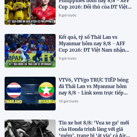
Philippines hôm nay 8/8 - AFF
Cup 2026: Đối thủ của ĐT Việt
Nam lộ diện
8 giờ trước
Kết quả, tỷ số Thái Lan vs
Myanmar hôm nay 8/8 - AFF
Cup 2026: ĐT Việt Nam nhận
tin vui
9 giờ trước
VTV6, VTVgo TRỰC TIẾP bóng
đá Thái Lan vs Myanmar hôm
nay 8/8 - Link xem trực tiếp
AFF Cup 2026 mới nhất
10 giờ trước
Tin xe hot 8/8: ‘Vua xe ga’ mới
của Honda trình làng với giá
‘mềm’, trang bị ‘át vía’ cả Air