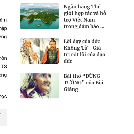
Ngân hàng Thế
giới hợp tác và hỗ
trợ Việt Nam
răm
trong đảm bảo an
hập
ninh nguồn nước
âng
Lời dạy của đức
Khổng Tử - Giá
trị cốt lõi của đạo
thôn
đức
 TS
ường
Bài thơ “ĐỪNG
TƯỞNG” của Bùi
Giáng
à