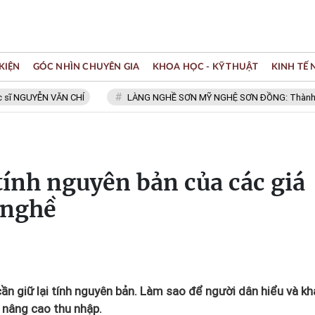
KIỆN
GÓC NHÌN CHUYÊN GIA
KHOA HỌC - KỸ THUẬT
KINH TẾ
NGUYỄN VĂN CHÍ
LÀNG NGHỀ SƠN MỸ NGHỆ SƠN ĐỒNG: Thành viên Mạ
 tính nguyên bản của các giá
g nghề
 cần giữ lại tính nguyên bản. Làm sao để người dân hiểu và kh
, nâng cao thu nhập.