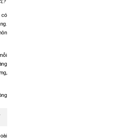
CL?
n có
ng.
hôn
mỗi
àng
ng,
L
goài