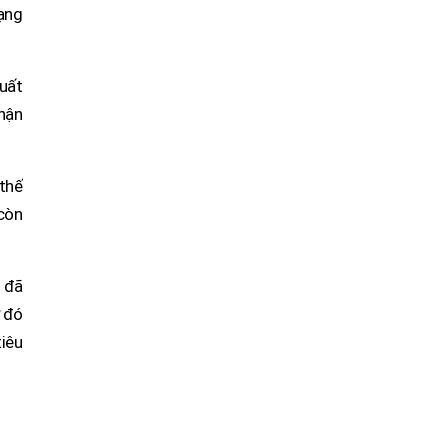
dạng
uất
hận
thế
 còn
 đã
ừ đó
iêu