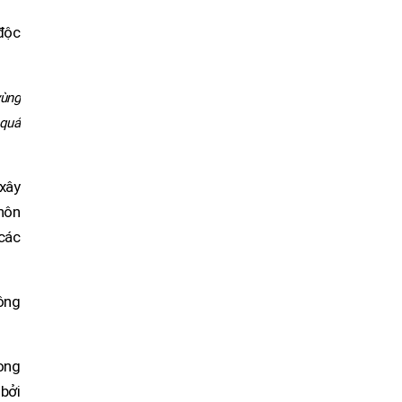
 độc
vùng
 quá
xây
thôn
 các
nông
rong
 bởi