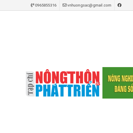
0965855316
vnhuongsac@gmail.com