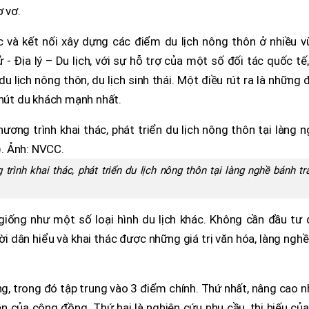
ơ vơ.
ệc và kết nối xây dựng các điểm du lịch nông thôn ở nhiều 
 Địa lý – Du lịch, với sự hỗ trợ của một số đối tác quốc tế
u lịch nông thôn, du lịch sinh thái. Một điều rút ra là những 
 hút du khách mạnh nhất.
rình khai thác, phát triển du lịch nông thôn tại làng nghề bánh tr
giống như một số loại hình du lịch khác. Không cần đầu tư 
ời dân hiểu và khai thác được những giá trị văn hóa, làng ngh
ờng, trong đó tập trung vào 3 điểm chính. Thứ nhất, nâng cao 
ận của cộng đồng. Thứ hai là nghiên cứu nhu cầu, thị hiếu củ