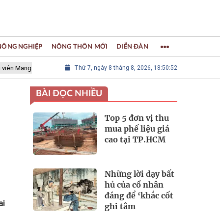
 NÔNG NGHIỆP
NÔNG THÔN MỚI
DIỄN ĐÀN
ng lưới các Thành phố Thủ công sáng tạo Thế giới
Thứ 7, ngày 8 tháng 8, 2026, 18:50:53
LÀNG NGHỀ K
BÀI ĐỌC NHIỀU
Top 5 đơn vị thu
mua phế liệu giá
cao tại TP.HCM
Những lời dạy bất
hủ của cổ nhân
đáng để ‘khắc cốt
ai
ghi tâm