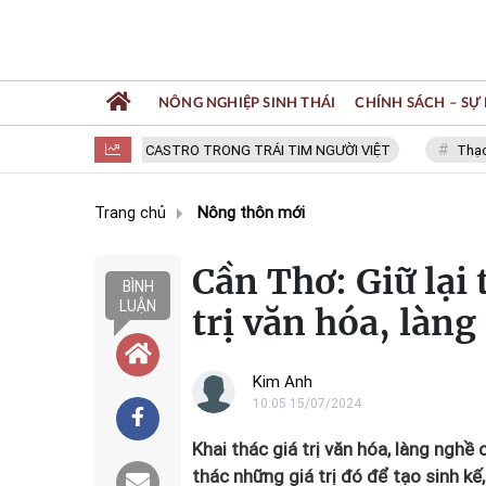
NÔNG NGHIỆP SINH THÁI
CHÍNH SÁCH – SỰ 
FIDEL CASTRO TRONG TRÁI TIM NGƯỜI VIỆT
Thạc sĩ 
Trang chủ
Nông thôn mới
Cần Thơ: Giữ lại
BÌNH
LUẬN
trị văn hóa, làn
Kim Anh
10:05 15/07/2024
Khai thác giá trị văn hóa, làng nghề
thác những giá trị đó để tạo sinh kế