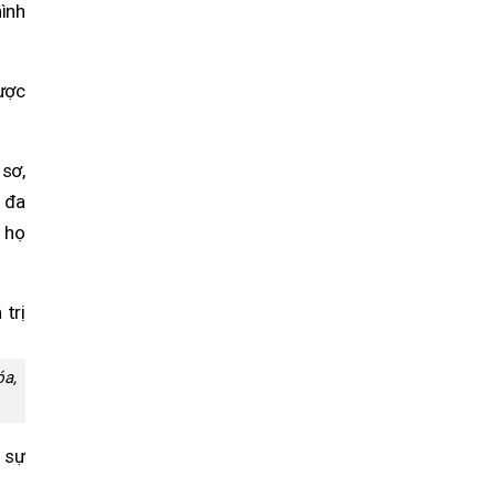
hình
ược
sơ,
ề đa
 họ
óa,
 sự