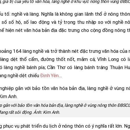
, giá trị của yếu tố văn hóa, làng nghề ở khu vực nông thôn vùng ĐBS
u tố: nghề và làng. Nghĩa là không gian lãnh thổ ở nông thô
 số số hộ, số lao động và tỷ trọng thu nhập so với nghề nô
hể hiện nét văn hóa bản địa đặc trưng cho cộng đồng nông t
oảng 164 làng nghề và trở thành nét đặc trưng văn hóa của 
 làng dệt thổ cẩm, đường thốt nốt, mắm cá; Vĩnh Long có l
ó làng nghề bánh pía; Cần Thơ có làng bánh tráng Thuận Hư
àng nghề dệt chiếu
Định Yên
…
ệp gắn với bảo tồn văn hóa bản địa, làng nghề ở vùng nông thôn ĐBSC
ang rất sôi động. Ảnh:
Kim Anh.
 phục vụ phát triển du lịch ở nông thôn có ý nghĩa rất lớn. N