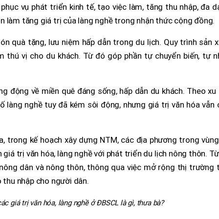
 phục vụ phát triển kinh tế, tạo việc làm, tăng thu nhập, đa 
n làm tăng giá trị của làng nghề trong nhận thức cộng đồng.
 quà tặng, lưu niệm hấp dẫn trong du lịch. Quy trình sản x
m thú vị cho du khách. Từ đó góp phần tự chuyển biến, tự n
ng động về miền quê đáng sống, hấp dẫn du khách. Theo xu 
số làng nghề tuy đã kém sôi động, nhưng giá trị văn hóa vẫn
ua, trong kế hoạch xây dựng NTM, các địa phương trong vùng
iá trị văn hóa, làng nghề với phát triển du lịch nông thôn. T
nông dân và nông thôn, thông qua việc mở rộng thị trường t
o thu nhập cho người dân.
ác giá trị văn hóa, làng nghề ở ĐBSCL là gì, thưa bà?