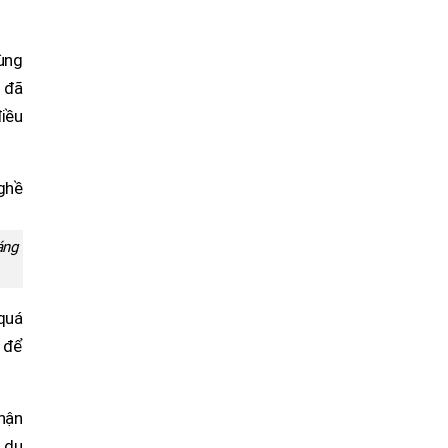
vùng
, đã
điều
áng
quá
ề để
nhận
a du