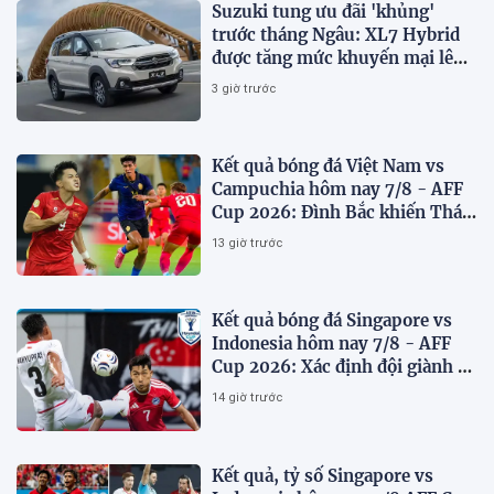
Suzuki tung ưu đãi 'khủng'
trước tháng Ngâu: XL7 Hybrid
được tăng mức khuyến mại lên
75 triệu đồng
3 giờ trước
Kết quả bóng đá Việt Nam vs
Campuchia hôm nay 7/8 - AFF
Cup 2026: Đình Bắc khiến Thái
Lan run sợ
13 giờ trước
Kết quả bóng đá Singapore vs
Indonesia hôm nay 7/8 - AFF
Cup 2026: Xác định đội giành vé
Bán kết
14 giờ trước
Kết quả, tỷ số Singapore vs