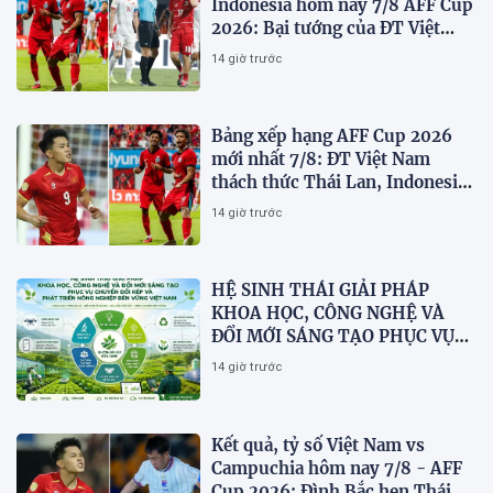
Indonesia hôm nay 7/8 AFF Cup
2026: Bại tướng của ĐT Việt
nam dừng bước sớm
14 giờ trước
Bảng xếp hạng AFF Cup 2026
mới nhất 7/8: ĐT Việt Nam
thách thức Thái Lan, Indonesia
dừng bước
14 giờ trước
HỆ SINH THÁI GIẢI PHÁP
KHOA HỌC, CÔNG NGHỆ VÀ
ĐỔI MỚI SÁNG TẠO PHỤC VỤ
CHUYỂN ĐỔI KÉP VÀ PHÁT
14 giờ trước
TRIỂN NÔNG NGHIỆP BỀN
VỮNG VIỆT NAM
Kết quả, tỷ số Việt Nam vs
Campuchia hôm nay 7/8 - AFF
Cup 2026: Đình Bắc hẹn Thái