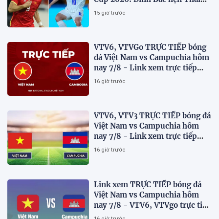
Lan ở chung kết?
15 giờ trước
VTV6, VTVGo TRỰC TIẾP bóng
đá Việt Nam vs Campuchia hôm
nay 7/8 - Link xem trực tiếp
AFF Cup 2026 mới nhất
16 giờ trước
VTV6, VTV3 TRỰC TIẾP bóng đá
Việt Nam vs Campuchia hôm
nay 7/8 - Link xem trực tiếp
AFF Cup 2026 mới nhất
16 giờ trước
Link xem TRỰC TIẾP bóng đá
Việt Nam vs Campuchia hôm
nay 7/8 - VTV6, VTVgo trực tiếp
AFF Cup 2026
16 giờ trước