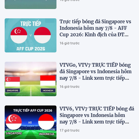
Trực tiếp bóng đá Singapore vs
Indonesia hôm nay 7/8 - AFF
Cup 2026: Kình địch của ĐT
Việt Nam thua đau?
16 giờ trước
VTVGo, VTV7 TRỰC TIẾP bóng
đá Singapore vs Indonesia hôm
nay 7/8 - Link xem trực tiếp
AFF Cup 2026 mới nhất
16 giờ trước
VTV6, VTV7 TRỰC TIẾP bóng đá
Singapore vs Indonesia hôm
nay 7/8 - Link xem trực tiếp
AFF Cup 2026 mới nhất
17 giờ trước