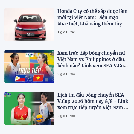
Honda City có thể sắp được làm
mới tại Việt Nam: Diện mạo
khác biệt, khả năng thêm tùy
chọn hybrid?
1 giờ trước
Xem trực tiếp bóng chuyền nữ
Việt Nam vs Philippines ở đâu,
kênh nào? Link xem SEA V.Cup
2026 mới nhất
2 giờ trước
Lịch thi đấu bóng chuyền SEA
V.Cup 2026 hôm nay 8/8 - Link
xem trực tiếp tuyển Việt Nam vs
Philippines
2 giờ trước