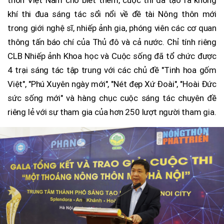
thôn Việt Nam cho biết thêm, cuộc thi đã tạo ra không
khí thi đua sáng tác sổi nổi về đề tài Nông thôn mới
trong giới nghệ sĩ, nhiếp ảnh gia, phóng viên các cơ quan
thông tấn báo chí của Thủ đô và cả nước. Chỉ tính riêng
CLB Nhiếp ảnh Khoa học và Cuộc sống đã tổ chức được
4 trại sáng tác tập trung với các chủ đề "Tinh hoa gốm
Việt", "Phú Xuyên ngày mới", "Nét đẹp Xứ Đoài", "Hoài Đức
sức sống mới" và hàng chục cuộc sáng tác chuyên đề
riêng lẻ với sự tham gia của hơn 250 lượt người tham gia.