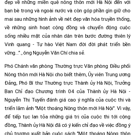
đẹp về những miền quê nông thôn mới Hà Nội đến với
bạn bè trong và ngoài nước và còn góp phần gìn giữ cho
mai sau những hình ảnh về nét đẹp văn hóa truyền thống,
về những sinh hoạt cộng đồng và chuyển động cuộc
sống nhiều mặt của nhân dân trên bước đường thiên lý
Vinh quang - Tự hào Việt Nam đời đời phát triển bền
vững…”., ông Nguyễn Văn Chí chia sẻ.
Phó Chánh văn phòng Thường trực Văn phòng Điều phối
Nông thôn mới Hà Nội cho biết thêm, Ủy viên Trung ương
Đảng, Phó Bí thư Thường trực Thành ủy Hà Nội, Trưởng
Ban Chỉ đạo Chương trình 04 của Thành ủy Hà Nội -
Nguyễn Thị Tuyến đánh giá cao ý nghĩa của cuộc thi và
triển lãm ảnh "Một thoáng Nông thôn mới Hà Nội". Vì vậy,
để tiếp tục lan tỏa những giá trị của cuộc thi tới cộng
đồng, Thành ủy Hà Nội đã có ý kiến chỉ đạo về việc đồng ý
chủ trương xuất bản cuộc sách "Một thoáng Nông thôn