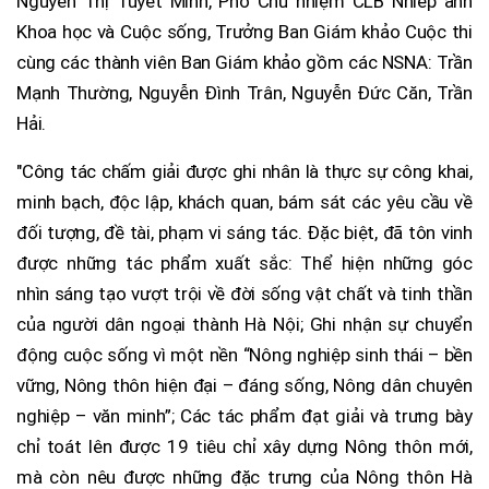
Nguyễn Thị Tuyết Minh, Phó Chủ nhiệm CLB Nhiếp ảnh
Khoa học và Cuộc sống, Trưởng Ban Giám khảo Cuộc thi
cùng các thành viên Ban Giám khảo gồm các NSNA: Trần
Mạnh Thường, Nguyễn Đình Trân, Nguyễn Đức Căn, Trần
Hải.
"Công tác chấm giải được ghi nhân là thực sự công khai,
minh bạch, độc lập, khách quan, bám sát các yêu cầu về
đối tượng, đề tài, phạm vi sáng tác. Đặc biệt, đã tôn vinh
được những tác phẩm xuất sắc: Thể hiện những góc
nhìn sáng tạo vượt trội về đời sống vật chất và tinh thần
của người dân ngoại thành Hà Nội; Ghi nhận sự chuyển
động cuộc sống vì một nền “Nông nghiệp sinh thái – bền
vững, Nông thôn hiện đại – đáng sống, Nông dân chuyên
nghiệp – văn minh”; Các tác phẩm đạt giải và trưng bày
chỉ toát lên được 19 tiêu chỉ xây dựng Nông thôn mới,
mà còn nêu được những đặc trưng của Nông thôn Hà