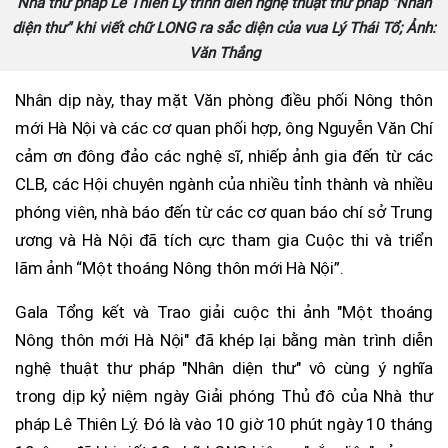
Nhà thư pháp Lê Thiên Lý trình diễn nghệ thuật thư pháp "Nhân
diện thư" khi viết chữ LONG ra sắc diện của vua Lý Thái Tổ; Ảnh:
Văn Thắng
Nhân dịp này, thay mặt Văn phòng điều phối Nông thôn
mới Hà Nội và các cơ quan phối hợp, ông Nguyễn Văn Chí
cảm ơn đông đảo các nghệ sĩ, nhiếp ảnh gia đến từ các
CLB, các Hội chuyên ngành của nhiều tỉnh thành và nhiều
phóng viên, nhà báo đến từ các cơ quan báo chí sở Trung
ương và Hà Nội đã tích cực tham gia Cuộc thi và triển
lãm ảnh “Một thoáng Nông thôn mới Hà Nội”.
Gala Tổng kết và Trao giải cuộc thi ảnh "Một thoáng
Nông thôn mới Hà Nội" đã khép lại bằng màn trình diễn
nghệ thuật thư pháp "Nhân diện thư" vô cùng ý nghĩa
trong dịp kỷ niệm ngày Giải phóng Thủ đô của Nhà thư
pháp Lê Thiên Lý. Đó là vào 10 giờ 10 phút ngày 10 tháng