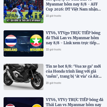
Myanmar hôm nay 8/8 - AFF
Cup 2026: ĐT Việt Nam nhận
tin vui
22 giờ trước
VTV6, VTVgo TRỰC TIẾP bóng
đá Thái Lan vs Myanmar hôm
nay 8/8 - Link xem trực tiếp
AFF Cup 2026 mới nhất
22 giờ trước
Tin xe hot 8/8: ‘Vua xe ga’ mới
của Honda trình làng với giá
‘mềm’, trang bị ‘át vía’ cả Air
Blade và SH
23 giờ trước
VTV6, VTV7 TRỰC TIẾP bóng đá
Thái Lan vs Myanmar hôm nay