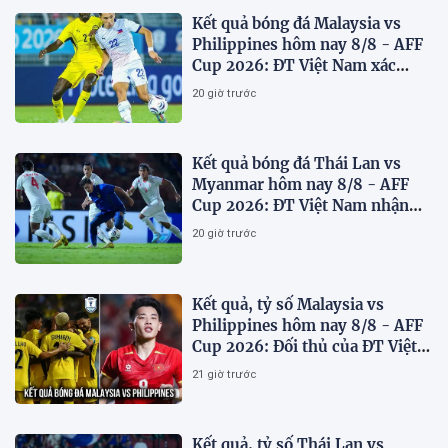
Kết quả bóng đá Malaysia vs
Philippines hôm nay 8/8 - AFF
Cup 2026: ĐT Việt Nam xác
định đối thủ
20 giờ trước
Kết quả bóng đá Thái Lan vs
Myanmar hôm nay 8/8 - AFF
Cup 2026: ĐT Việt Nam nhận
'chiến thư'
20 giờ trước
Kết quả, tỷ số Malaysia vs
Philippines hôm nay 8/8 - AFF
Cup 2026: Đối thủ của ĐT Việt
Nam lộ diện
21 giờ trước
Kết quả, tỷ số Thái Lan vs