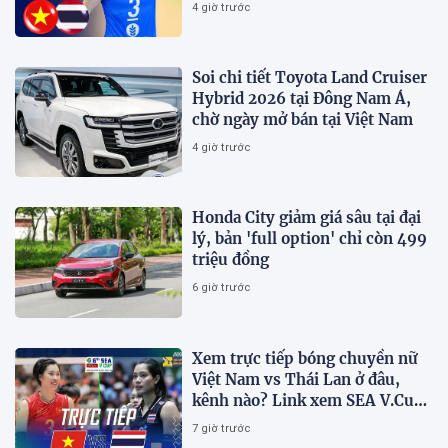
trực tiếp SEA V.Cup 2026 mới
4 giờ trước
nhất
Soi chi tiết Toyota Land Cruiser
Hybrid 2026 tại Đông Nam Á,
chờ ngày mở bán tại Việt Nam
4 giờ trước
Honda City giảm giá sâu tại đại
lý, bản 'full option' chỉ còn 499
triệu đồng
6 giờ trước
Xem trực tiếp bóng chuyền nữ
Việt Nam vs Thái Lan ở đâu,
kênh nào? Link xem SEA V.Cup
2026 mới nhất
7 giờ trước