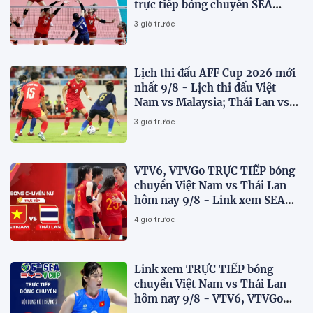
trực tiếp bóng chuyền SEA
V.Cup 2026 hôm nay 9/8
3 giờ trước
Lịch thi đấu AFF Cup 2026 mới
nhất 9/8 - Lịch thi đấu Việt
Nam vs Malaysia; Thái Lan vs
Singapore
3 giờ trước
VTV6, VTVGo TRỰC TIẾP bóng
chuyền Việt Nam vs Thái Lan
hôm nay 9/8 - Link xem SEA
V.Cup 2026 mới nhất
4 giờ trước
Link xem TRỰC TIẾP bóng
chuyền Việt Nam vs Thái Lan
hôm nay 9/8 - VTV6, VTVGo