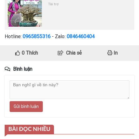
Tài trợ
Hotline:
0965855316
- Zalo:
0846460404
0
Thích
Chia sẻ
In
Bình luận
Gửi bình luận
BÀI ĐỌC NHIỀU