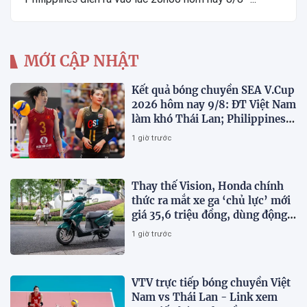
MỚI CẬP NHẬT
Kết quả bóng chuyền SEA V.Cup
2026 hôm nay 9/8: ĐT Việt Nam
làm khó Thái Lan; Philippines
gây bất ngờ
1 giờ trước
Thay thế Vision, Honda chính
thức ra mắt xe ga ‘chủ lực’ mới
giá 35,6 triệu đồng, dùng động
cơ 125cc ngang SH Mode
1 giờ trước
VTV trực tiếp bóng chuyền Việt
Nam vs Thái Lan - Link xem