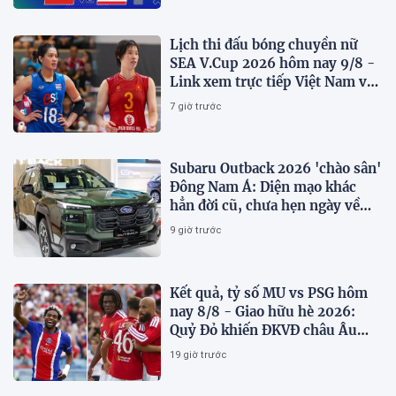
Lịch thi đấu bóng chuyền nữ
SEA V.Cup 2026 hôm nay 9/8 -
Link xem trực tiếp Việt Nam vs
Thái Lan
7 giờ trước
Subaru Outback 2026 'chào sân'
Đông Nam Á: Diện mạo khác
hẳn đời cũ, chưa hẹn ngày về
Việt Nam
9 giờ trước
Kết quả, tỷ số MU vs PSG hôm
nay 8/8 - Giao hữu hè 2026:
Quỷ Đỏ khiến ĐKVĐ châu Âu
toát mồ hôi
19 giờ trước