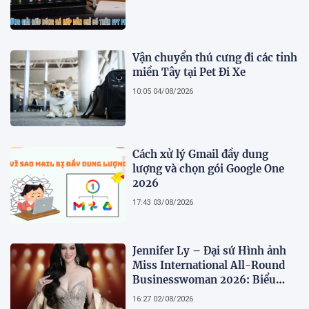
Vận chuyển thú cưng đi các tỉnh
miền Tây tại Pet Đi Xe
10:05 04/08/2026
Cách xử lý Gmail đầy dung
lượng và chọn gói Google One
2026
17:43 03/08/2026
Jennifer Ly – Đại sứ Hình ảnh
Miss International All-Round
Businesswoman 2026: Biểu
tượng của nhan sắc, trí tuệ và
16:27 02/08/2026
bản lĩnh