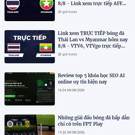
8/8 - Link xem trực tiếp AFF
Cup 2026 mới nhất
23 giờ trước
Link xem TRỰC TIẾP bóng đá
Thái Lan vs Myanmar hôm nay
8/8 - VTV6, VTVgo trực tiếp
AFF Cup 2026
23 giờ trước
Review top 5 khóa học SEO AI
online uy tín hiện nay
16:34 04/08/2026
Những giải đấu bóng đá hấp dẫn
chỉ có trên FPT Play
15:53 04/08/2026