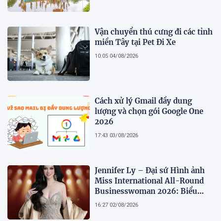
Vận chuyển thú cưng đi các tỉnh
miền Tây tại Pet Đi Xe
10:05 04/08/2026
Cách xử lý Gmail đầy dung
lượng và chọn gói Google One
2026
17:43 03/08/2026
Jennifer Ly – Đại sứ Hình ảnh
Miss International All-Round
Businesswoman 2026: Biểu
tượng của nhan sắc, trí tuệ và
16:27 02/08/2026
bản lĩnh