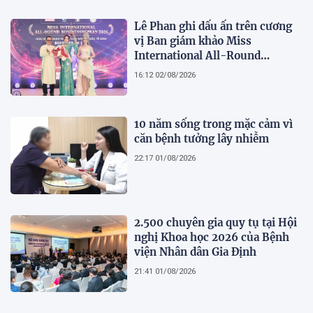
Lê Phan ghi dấu ấn trên cương
vị Ban giám khảo Miss
International All-Round
Businesswoman 2026: Thanh
16:12 02/08/2026
lịch, trí tuệ và lan tỏa giá trị của
người phụ nữ hiện đại
10 năm sống trong mặc cảm vì
căn bệnh tưởng lây nhiễm
22:17 01/08/2026
2.500 chuyên gia quy tụ tại Hội
nghị Khoa học 2026 của Bệnh
viện Nhân dân Gia Định
21:41 01/08/2026