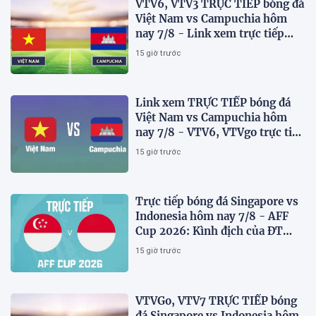
VTV6, VTV3 TRỰC TIẾP bóng đá
Việt Nam vs Campuchia hôm
nay 7/8 - Link xem trực tiếp
AFF Cup 2026 mới nhất
15 giờ trước
Link xem TRỰC TIẾP bóng đá
Việt Nam vs Campuchia hôm
nay 7/8 - VTV6, VTVgo trực tiếp
AFF Cup 2026
15 giờ trước
Trực tiếp bóng đá Singapore vs
Indonesia hôm nay 7/8 - AFF
Cup 2026: Kình địch của ĐT
Việt Nam thua đau?
15 giờ trước
VTVGo, VTV7 TRỰC TIẾP bóng
đá Singapore vs Indonesia hôm