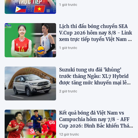
2026 mới nhất
1 giờ trước
Lịch thi đấu bóng chuyền SEA
V.Cup 2026 hôm nay 8/8 - Link
xem trực tiếp tuyển Việt Nam vs
Philippines
1 giờ trước
Suzuki tung ưu đãi 'khủng'
trước tháng Ngâu: XL7 Hybrid
được tăng mức khuyến mại lên
75 triệu đồng
2 giờ trước
Kết quả bóng đá Việt Nam vs
Campuchia hôm nay 7/8 - AFF
Cup 2026: Đình Bắc khiến Thái
Lan run sợ
12 giờ trước