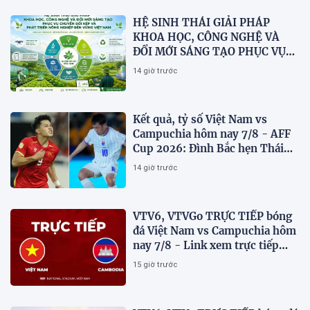
HỆ SINH THÁI GIẢI PHÁP
KHOA HỌC, CÔNG NGHỆ VÀ
ĐỔI MỚI SÁNG TẠO PHỤC VỤ
CHUYỂN ĐỔI KÉP VÀ PHÁT
14 giờ trước
TRIỂN NÔNG NGHIỆP BỀN
VỮNG VIỆT NAM
Kết quả, tỷ số Việt Nam vs
Campuchia hôm nay 7/8 - AFF
Cup 2026: Đình Bắc hẹn Thái
Lan ở chung kết?
14 giờ trước
VTV6, VTVGo TRỰC TIẾP bóng
đá Việt Nam vs Campuchia hôm
nay 7/8 - Link xem trực tiếp
AFF Cup 2026 mới nhất
15 giờ trước