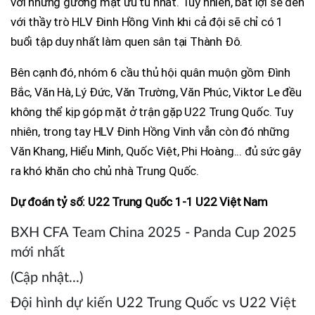
với những gương mặt ưu tú nhất. Tuy nhiên, bất lợi sẽ đến
với thầy trò HLV Đinh Hồng Vinh khi cả đội sẽ chỉ có 1
buổi tập duy nhất làm quen sân tại Thành Đô.
Bên cạnh đó, nhóm 6 cầu thủ hội quân muộn gồm Đình
Bắc, Văn Hà, Lý Đức, Văn Trường, Văn Phúc, Viktor Le đều
không thể kịp góp mặt ở trận gặp U22 Trung Quốc. Tuy
nhiên, trong tay HLV Đinh Hồng Vinh vẫn còn đó những
Văn Khang, Hiểu Minh, Quốc Việt, Phi Hoàng... đủ sức gây
ra khó khăn cho chủ nhà Trung Quốc.
Dự đoán tỷ số: U22 Trung Quốc 1-1 U22 Việt Nam
BXH CFA Team China 2025 - Panda Cup 2025
mới nhất
(Cập nhật...)
Đội hình dự kiến U22 Trung Quốc vs U22 Việt