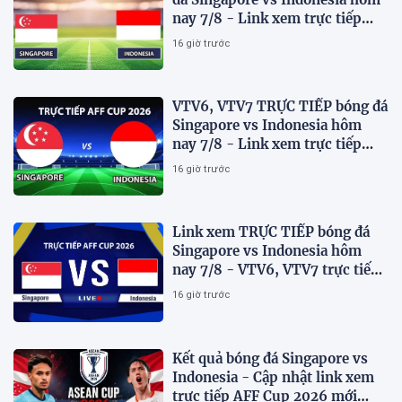
nay 7/8 - Link xem trực tiếp
AFF Cup 2026 mới nhất
16 giờ trước
VTV6, VTV7 TRỰC TIẾP bóng đá
Singapore vs Indonesia hôm
nay 7/8 - Link xem trực tiếp
AFF Cup 2026 mới nhất
16 giờ trước
Link xem TRỰC TIẾP bóng đá
Singapore vs Indonesia hôm
nay 7/8 - VTV6, VTV7 trực tiếp
AFF Cup 2026
16 giờ trước
Kết quả bóng đá Singapore vs
Indonesia - Cập nhật link xem
trực tiếp AFF Cup 2026 mới