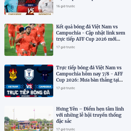
nhất.
16 giờ trước
Kết quả bóng đá Việt Nam vs
Campuchia - Cập nhật link xem
trực tiếp AFF Cup 2026 mới
nhất
17 giờ trước
Trực tiếp bóng đá Việt Nam vs
Campuchia hôm nay 7/8 - AFF
Cup 2026: Mưa bàn thắng tại
Mỹ Đình?
17 giờ trước
Hưng Yên – Điểm hẹn tâm linh
với những lễ hội truyền thống
đặc sắc
17 giờ trước