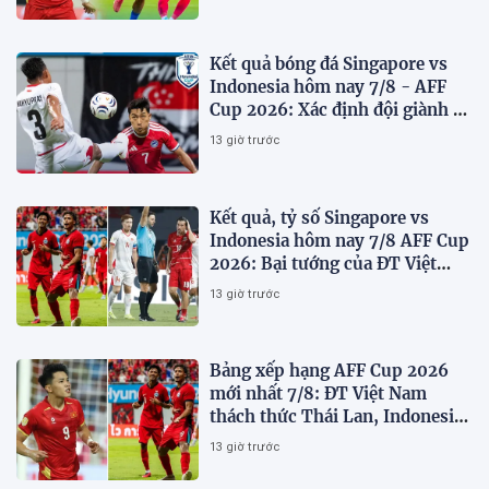
Kết quả bóng đá Singapore vs
Indonesia hôm nay 7/8 - AFF
Cup 2026: Xác định đội giành vé
Bán kết
13 giờ trước
Kết quả, tỷ số Singapore vs
Indonesia hôm nay 7/8 AFF Cup
2026: Bại tướng của ĐT Việt
nam dừng bước sớm
13 giờ trước
Bảng xếp hạng AFF Cup 2026
mới nhất 7/8: ĐT Việt Nam
thách thức Thái Lan, Indonesia
dừng bước
13 giờ trước