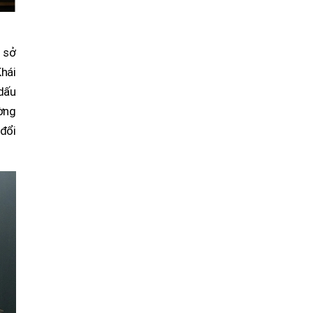
, sở
hái
 dấu
ường
 đổi