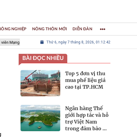
 NÔNG NGHIỆP
NÔNG THÔN MỚI
DIỄN ĐÀN
ới các Thành phố Thủ công sáng tạo Thế giới
Thứ 6, ngày 7 tháng 8, 2026, 01:12:44
LÀNG NGHỀ KHẢM T
BÀI ĐỌC NHIỀU
Top 5 đơn vị thu
mua phế liệu giá
cao tại TP.HCM
Ngân hàng Thế
giới hợp tác và hỗ
trợ Việt Nam
trong đảm bảo an
g
ninh nguồn nước