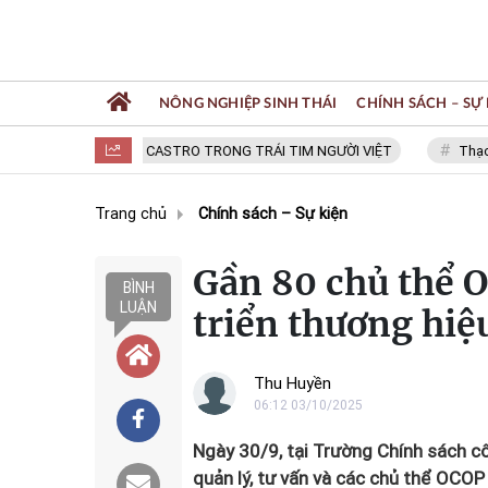
NÔNG NGHIỆP SINH THÁI
CHÍNH SÁCH – SỰ 
FIDEL CASTRO TRONG TRÁI TIM NGƯỜI VIỆT
Thạc sĩ NGUYỄ
Trang chủ
Chính sách – Sự kiện
Gần 80 chủ thể 
BÌNH
LUẬN
triển thương hiệ
Thu Huyền
06:12 03/10/2025
Ngày 30/9, tại Trường Chính sách cô
quản lý, tư vấn và các chủ thể OCO