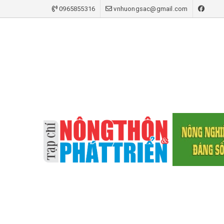
0965855316
vnhuongsac@gmail.com