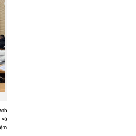
anh
 và
iệm