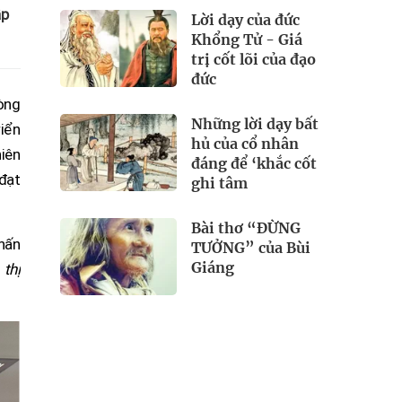
ập
Lời dạy của đức
Khổng Tử - Giá
trị cốt lõi của đạo
đức
òng
Những lời dạy bất
iển
hủ của cổ nhân
iên
đáng để ‘khắc cốt
 đạt
ghi tâm
Bài thơ “ĐỪNG
hấn
TƯỞNG” của Bùi
Giáng
 thị