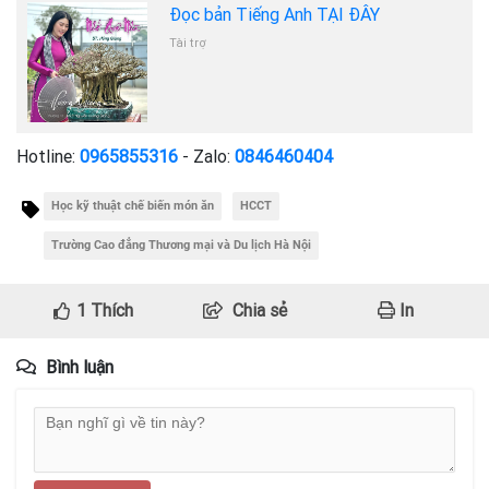
Đọc bản Tiếng Anh TẠI ĐÂY
Tài trợ
Hotline:
0965855316
- Zalo:
0846460404
Học kỹ thuật chế biến món ăn
HCCT
Trường Cao đẳng Thương mại và Du lịch Hà Nội
1
Thích
Chia sẻ
In
Bình luận