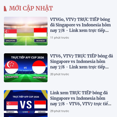
MỚI CẬP NHẬT
VTVGo, VTV7 TRỰC TIẾP bóng
đá Singapore vs Indonesia hôm
nay 7/8 - Link xem trực tiếp
AFF Cup 2026 mới nhất
11 phút trước
VTV6, VTV7 TRỰC TIẾP bóng đá
Singapore vs Indonesia hôm
nay 7/8 - Link xem trực tiếp
AFF Cup 2026 mới nhất
20 phút trước
Link xem TRỰC TIẾP bóng đá
Singapore vs Indonesia hôm
nay 7/8 - VTV6, VTV7 trực tiếp
AFF Cup 2026
29 phút trước