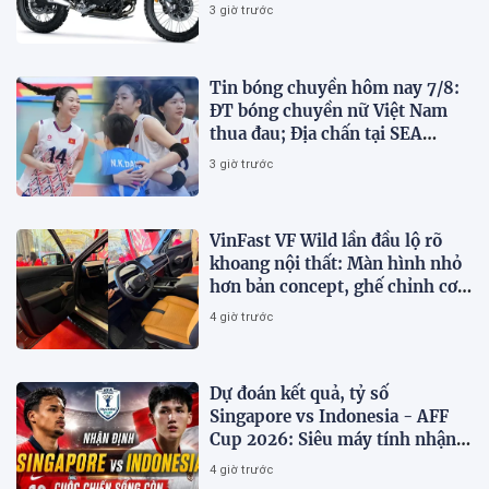
giá hấp dẫn
3 giờ trước
Tin bóng chuyền hôm nay 7/8:
ĐT bóng chuyền nữ Việt Nam
thua đau; Địa chấn tại SEA
V.Cup 2026
3 giờ trước
VinFast VF Wild lần đầu lộ rõ
khoang nội thất: Màn hình nhỏ
hơn bản concept, ghế chỉnh cơ,
chưa có HUD
4 giờ trước
Dự đoán kết quả, tỷ số
Singapore vs Indonesia - AFF
Cup 2026: Siêu máy tính nhận
định bóng đá hôm nay 7/8
4 giờ trước