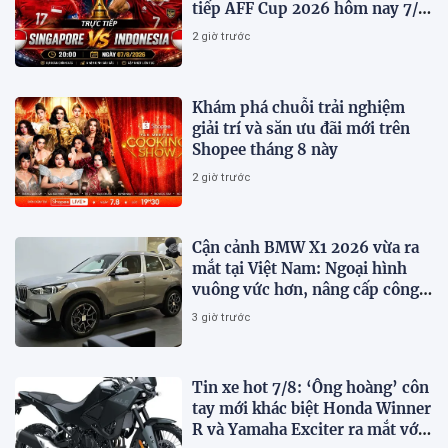
tiếp AFF Cup 2026 hôm nay 7/8
trên VTV7
2 giờ trước
Khám phá chuỗi trải nghiệm
giải trí và săn ưu đãi mới trên
Shopee tháng 8 này
2 giờ trước
Cận cảnh BMW X1 2026 vừa ra
mắt tại Việt Nam: Ngoại hình
vuông vức hơn, nâng cấp công
nghệ
3 giờ trước
Tin xe hot 7/8: ‘Ông hoàng’ côn
tay mới khác biệt Honda Winner
R và Yamaha Exciter ra mắt với