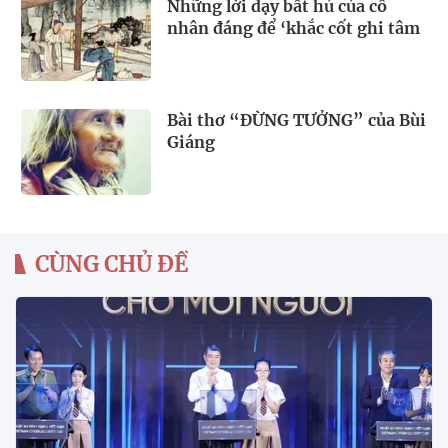
Những lời dạy bất hủ của cổ
nhân đáng để ‘khắc cốt ghi tâm
Bài thơ “ĐỪNG TƯỞNG” của Bùi
Giáng
CÙNG CHỦ ĐỀ