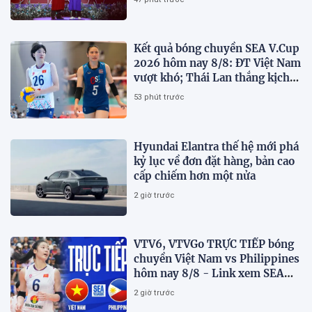
Kết quả bóng chuyền SEA V.Cup
2026 hôm nay 8/8: ĐT Việt Nam
vượt khó; Thái Lan thắng kịch
tính
53 phút trước
Hyundai Elantra thế hệ mới phá
kỷ lục về đơn đặt hàng, bản cao
cấp chiếm hơn một nửa
2 giờ trước
VTV6, VTVGo TRỰC TIẾP bóng
chuyền Việt Nam vs Philippines
hôm nay 8/8 - Link xem SEA
V.Cup 2026 mới nhất
2 giờ trước