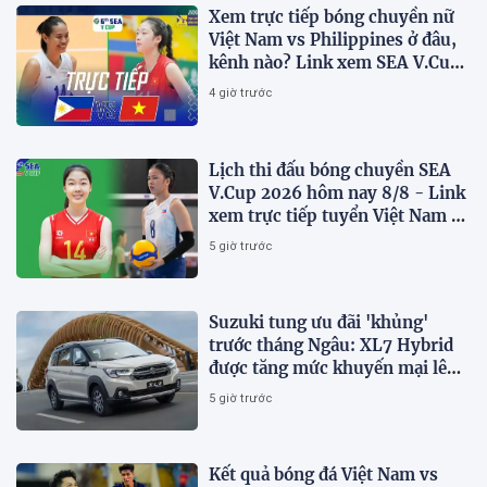
Xem trực tiếp bóng chuyền nữ
Việt Nam vs Philippines ở đâu,
kênh nào? Link xem SEA V.Cup
2026 mới nhất
4 giờ trước
Lịch thi đấu bóng chuyền SEA
V.Cup 2026 hôm nay 8/8 - Link
xem trực tiếp tuyển Việt Nam vs
Philippines
5 giờ trước
Suzuki tung ưu đãi 'khủng'
trước tháng Ngâu: XL7 Hybrid
được tăng mức khuyến mại lên
75 triệu đồng
5 giờ trước
Kết quả bóng đá Việt Nam vs