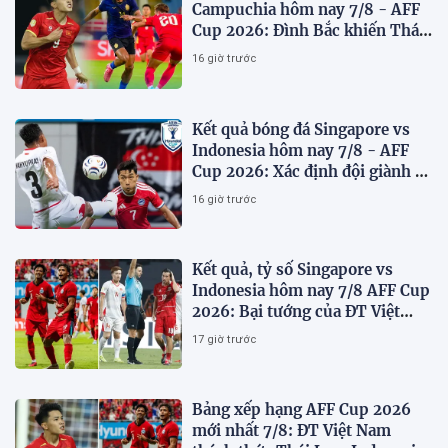
Campuchia hôm nay 7/8 - AFF
Cup 2026: Đình Bắc khiến Thái
Lan run sợ
16 giờ trước
Kết quả bóng đá Singapore vs
Indonesia hôm nay 7/8 - AFF
Cup 2026: Xác định đội giành vé
Bán kết
16 giờ trước
Kết quả, tỷ số Singapore vs
Indonesia hôm nay 7/8 AFF Cup
2026: Bại tướng của ĐT Việt
nam dừng bước sớm
17 giờ trước
Bảng xếp hạng AFF Cup 2026
mới nhất 7/8: ĐT Việt Nam