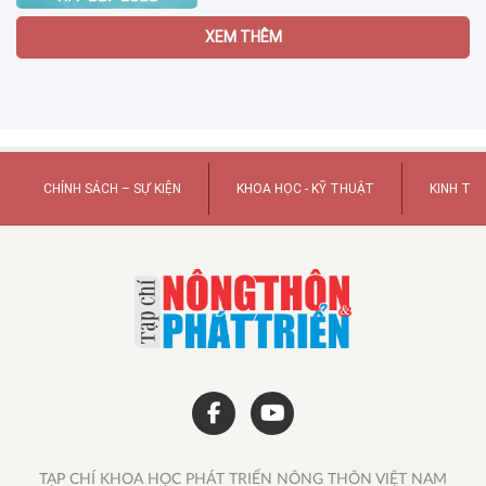
Những giải đấu bóng đá hấp dẫn
chỉ có trên FPT Play
3 ngày trước
Vận chuyển thú cưng đi các tỉnh
miền Tây tại Pet Đi Xe
10:05 04/08/2026
Cách xử lý Gmail đầy dung
lượng và chọn gói Google One
2026
17:43 03/08/2026