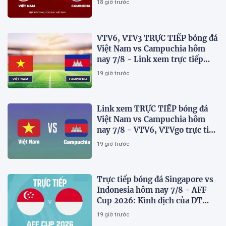
18 giờ trước
VTV6, VTV3 TRỰC TIẾP bóng đá
Việt Nam vs Campuchia hôm
nay 7/8 - Link xem trực tiếp
AFF Cup 2026 mới nhất
19 giờ trước
Link xem TRỰC TIẾP bóng đá
Việt Nam vs Campuchia hôm
nay 7/8 - VTV6, VTVgo trực tiếp
AFF Cup 2026
19 giờ trước
Trực tiếp bóng đá Singapore vs
Indonesia hôm nay 7/8 - AFF
Cup 2026: Kình địch của ĐT
Việt Nam thua đau?
19 giờ trước