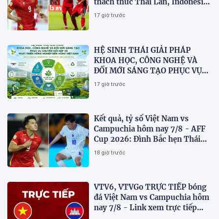
thách thức Thái Lan, Indonesia
dừng bước
17 giờ trước
HỆ SINH THÁI GIẢI PHÁP
KHOA HỌC, CÔNG NGHỆ VÀ
ĐỔI MỚI SÁNG TẠO PHỤC VỤ
CHUYỂN ĐỔI KÉP VÀ PHÁT
17 giờ trước
TRIỂN NÔNG NGHIỆP BỀN
VỮNG VIỆT NAM
Kết quả, tỷ số Việt Nam vs
Campuchia hôm nay 7/8 - AFF
Cup 2026: Đình Bắc hẹn Thái
Lan ở chung kết?
18 giờ trước
VTV6, VTVGo TRỰC TIẾP bóng
đá Việt Nam vs Campuchia hôm
nay 7/8 - Link xem trực tiếp
AFF Cup 2026 mới nhất