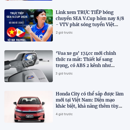
Link xem TRỰC TIẾP bóng
chuyền SEA V.Cup hôm nay 8/8
- VTV phát sóng tuyển Việt
Nam đấu Philippines
2 giờ trước
‘Vua xe ga’ 174cc mới chính
thức ra mắt: Thiết kế sang
trọng, có ABS 2 kênh như
Honda SH, giá hấp dẫn
3 giờ trước
Honda City có thể sắp được làm
mới tại Việt Nam: Diện mạo
khác biệt, khả năng thêm tùy
chọn hybrid?
4 giờ trước