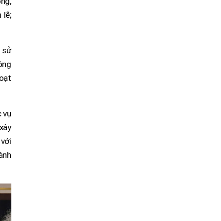
ng,
 lễ;
h sử
ông
oạt
c vụ
 xây
với
ành