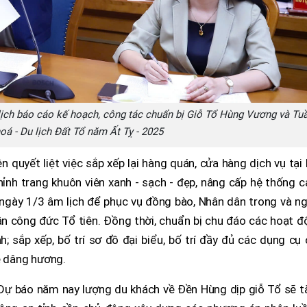
lịch báo cáo kế hoạch, công tác chuẩn bị Giỗ Tổ Hùng Vương và Tu
oá - Du lịch Đất Tổ năm Ất Tỵ - 2025
n quyết liệt việc sắp xếp lại hàng quán, cửa hàng dịch vụ tại
ỉnh trang khuôn viên xanh - sạch - đẹp, nâng cấp hệ thống 
ngày 1/3 âm lịch để phục vụ đồng bào, Nhân dân trong và ng
n công đức Tổ tiên. Đồng thời, chuẩn bị chu đáo các hoạt đ
; sắp xếp, bố trí sơ đồ đại biểu, bố trí đầy đủ các dụng cụ
lễ dâng hương.
Dự báo năm nay lượng du khách về Đền Hùng dịp giỗ Tổ sẽ t