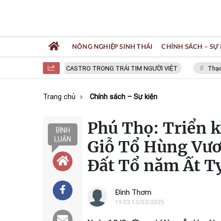
NÔNG NGHIỆP SINH THÁI
CHÍNH SÁCH – SỰ 
FIDEL CASTRO TRONG TRÁI TIM NGƯỜI VIỆT
Thạc sĩ NGU
Trang chủ
Chính sách – Sự kiện
Phú Thọ: Triển k
BÌNH
LUẬN
Giỗ Tổ Hùng Vươ
Đất Tổ năm Ất T
Đình Thơm
19:03 13/03/2025