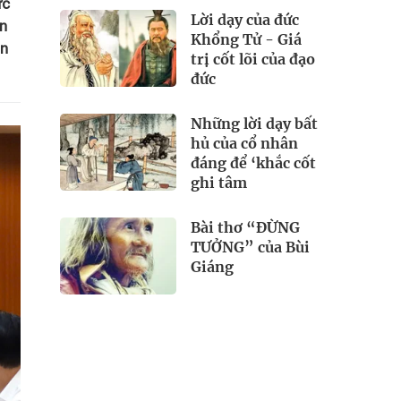
ức
Lời dạy của đức
ên
Khổng Tử - Giá
ăn
trị cốt lõi của đạo
đức
Những lời dạy bất
hủ của cổ nhân
đáng để ‘khắc cốt
ghi tâm
Bài thơ “ĐỪNG
TƯỞNG” của Bùi
Giáng