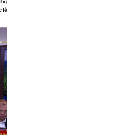
ường
c lễ