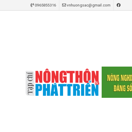
0965855316
vnhuongsac@gmail.com