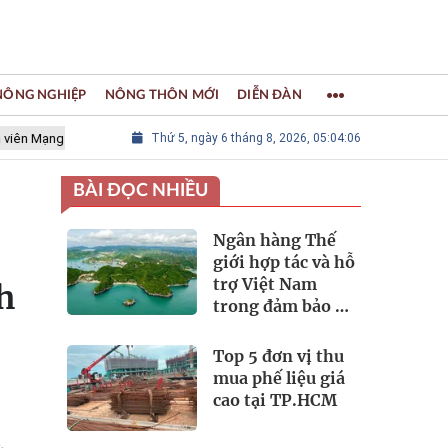
 NÔNG NGHIỆP
NÔNG THÔN MỚI
DIỄN ĐÀN
lưới các Thành phố Thủ công sáng tạo Thế giới
Thứ 5, ngày 6 tháng 8, 2026, 05:04:08
LÀNG NGHỀ KHẢM
BÀI ĐỌC NHIỀU
Ngân hàng Thế
giới hợp tác và hỗ
trợ Việt Nam
h
trong đảm bảo an
ninh nguồn nước
Top 5 đơn vị thu
mua phế liệu giá
cao tại TP.HCM