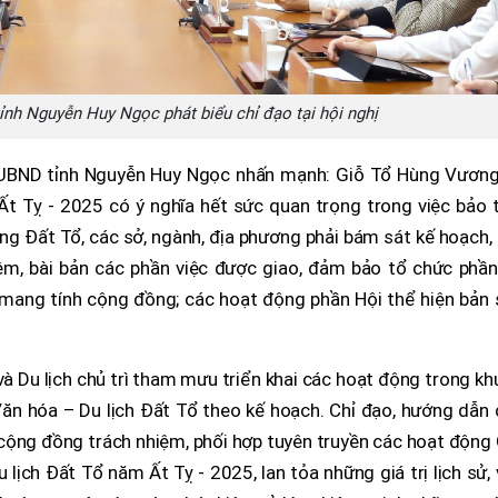
nh Nguyễn Huy Ngọc phát biểu chỉ đạo tại hội nghị
ch UBND tỉnh Nguyễn Huy Ngọc nhấn mạnh: Giỗ Tổ Hùng Vương
t Tỵ - 2025 có ý nghĩa hết sức quan trọng trong việc bảo t
vùng Đất Tổ, các sở, ngành, địa phương phải bám sát kế hoạch,
iệm, bài bản các phần việc được giao, đảm bảo tổ chức phần
, mang tính cộng đồng; các hoạt động phần Hội thể hiện bản
à Du lịch chủ trì tham mưu triển khai các hoạt động trong k
ăn hóa – Du lịch Đất Tổ theo kế hoạch. Chỉ đạo, hướng dẫn 
 cộng đồng trách nhiệm, phối hợp tuyên truyền các hoạt động
ịch Đất Tổ năm Ất Tỵ - 2025, lan tỏa những giá trị lịch sử,