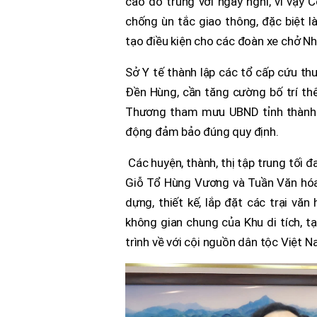
cao do trùng với ngày nghỉ, vì vậy
chống ùn tắc giao thông, đặc biệt là
tạo điều kiện cho các đoàn xe chở Nh
Sở Y tế thành lập các tổ cấp cứu thư
Đền Hùng, cần tăng cường bố trí th
Thương tham mưu UBND tỉnh thành l
động đảm bảo đúng quy định.
Các huyện, thành, thị tập trung tối 
Giỗ Tổ Hùng Vương và Tuần Văn hóa -
dựng, thiết kế, lắp đặt các trại v
không gian chung của Khu di tích, t
trình về với cội nguồn dân tộc Việt N