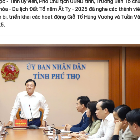
c - Tỉnh uỷ viên, Phó Chủ tịch UBND tỉnh, Trưởng Ban Tổ ch
óa - Du lịch Đất Tổ năm Ất Tỵ - 2025 đã nghe các thành vi
 bị, triển khai các hoạt động Giỗ Tổ Hùng Vương và Tuần V
25.