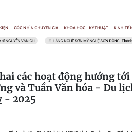
KIỆN
GÓC NHÌN CHUYÊN GIA
KHOA HỌC - KỸ THUẬT
KINH TẾ
YỄN VĂN CHÍ
LÀNG NGHỀ SƠN MỸ NGHỆ SƠN ĐỒNG: Thành viên Mạng 
hai các hoạt động hướng tới
ng và Tuần Văn hóa - Du lịc
ỵ - 2025