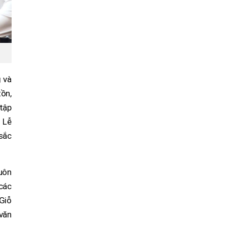
 và
ồn,
 tập
 Lễ
 sắc
huôn
các
 Giỗ
 văn