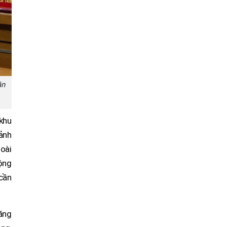
ần
 khu
cảnh
oài
ộng
 cần
ăng