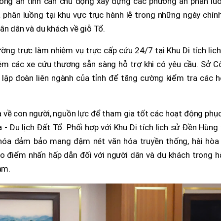
 Công an tỉnh cần chủ động xây dựng các phương án phân luồ
 phân luồng tại khu vực trục hành lễ trong những ngày chính
ân dân và du khách về giỗ Tổ.
ờng trực làm nhiệm vụ trực cấp cứu 24/7 tại Khu Di tích lịc
êm các xe cứu thương sẵn sàng hỗ trợ khi có yêu cầu. Sở C
ập đoàn liên ngành của tỉnh để tăng cường kiểm tra các h
đa về con người, nguồn lực để tham gia tốt các hoạt động phụ
 Du lịch Đất Tổ. Phối hợp với Khu Di tích lịch sử Đền Hùng
ăn hóa đảm bảo mang đậm nét văn hóa truyền thống, hài hòa 
ạo điểm nhấn hấp dẫn đối với người dân và du khách trong h
am.