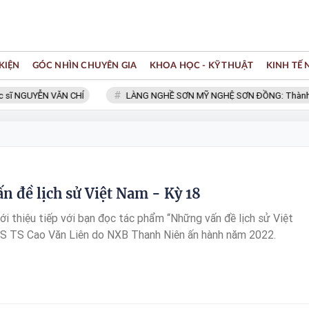
KIỆN
GÓC NHÌN CHUYÊN GIA
KHOA HỌC - KỸ THUẬT
KINH TẾ
ĩ NGUYỄN VĂN CHÍ
LÀNG NGHỀ SƠN MỸ NGHỆ SƠN ĐỒNG: Thành viên
n đề lịch sử Việt Nam - Kỳ 18
iới thiệu tiếp với bạn đọc tác phẩm “Những vấn đề lịch sử Việt
S TS Cao Văn Liên do NXB Thanh Niên ấn hành năm 2022.