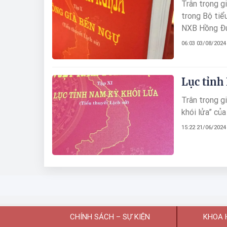
Trân trọng gi
trong Bộ tiể
NXB Hồng Đứ
06:03 03/08/2024
Lục tỉnh 
Trân trọng gi
khói lửa” c
15:22 21/06/2024
CHÍNH SÁCH – SỰ KIỆN
KHOA 