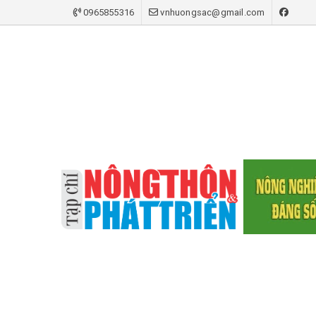
0965855316
vnhuongsac@gmail.com