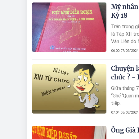
Mỹ nhân h
Kỳ 18
Trân trọng g
là Tập XII t
Văn Liên do
06:00 07/09/2024
Chuyện l
chức ? - 
Giữa tháng 7
“Ghế ‘Quan m
tiếp.
07:04 06/08/2024
Ông Già B