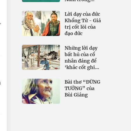
đảm bảo an
ninh nguồn
Lời dạy của đức
nước
Khổng Tử - Giá
”
trị cốt lõi của
đạo đức
Những lời dạy
bất hủ của cổ
nhân đáng để
‘khắc cốt ghi
tâm
Bài thơ “ĐỪNG
i
TƯỞNG” của
Bùi Giáng