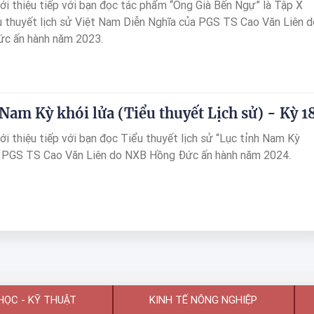
ới thiệu tiếp với bạn đọc tác phẩm “Ông Già Bến Ngự” là Tập X
u thuyết lịch sử Việt Nam Diễn Nghĩa của PGS TS Cao Văn Liên d
c ấn hành năm 2023.
Nam Kỳ khói lửa (Tiểu thuyết Lịch sử) - Kỳ 1
ới thiệu tiếp với bạn đọc Tiểu thuyết lịch sử “Lục tỉnh Nam Kỳ
ủa PGS TS Cao Văn Liên do NXB Hồng Đức ấn hành năm 2024.
HỌC - KỸ THUẬT
KINH TẾ NÔNG NGHIỆP