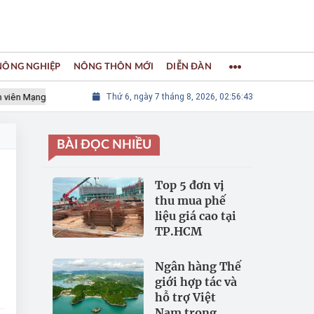
 NÔNG NGHIỆP
NÔNG THÔN MỚI
DIỄN ĐÀN
 Mạng lưới các Thành phố Thủ công sáng tạo Thế giới
Thứ 6, ngày 7 tháng 8, 2026, 02:56:44
LÀNG NGH
BÀI ĐỌC NHIỀU
Top 5 đơn vị
thu mua phế
liệu giá cao tại
TP.HCM
Ngân hàng Thế
giới hợp tác và
hỗ trợ Việt
Nam trong